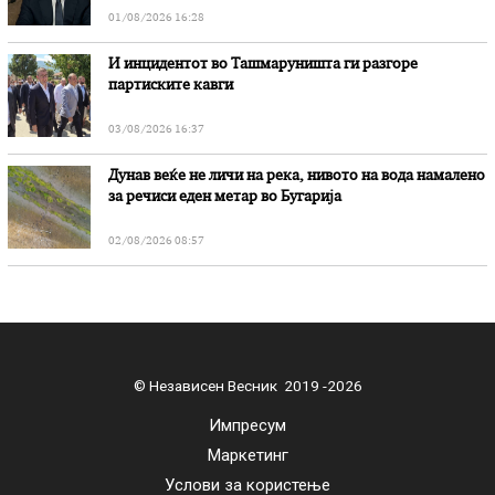
01/08/2026 16:28
И инцидентот во Ташмаруништa ги разгоре
партиските кавги
03/08/2026 16:37
Дунав веќе не личи на река, нивото на вода намалено
за речиси еден метар во Бугарија
02/08/2026 08:57
© Независен Весник 2019 -2026
Импресум
Маркетинг
Услови за користење