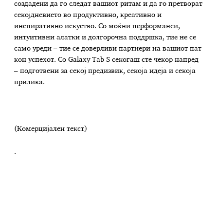
создадени да го следат вашиот ритам и да го претворат
секојдневието во продуктивно, креативно и
инспиративно искуство. Со моќни перформанси,
интуитивни алатки и долгорочна поддршка, тие не се
само уреди – тие се доверливи партнери на вашиот пат
кон успехот. Со Galaxy Tab S секогаш сте чекор напред
– подготвени за секој предизвик, секоја идеја и секоја
прилика.
(Комерцијален текст)
.