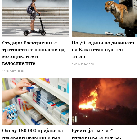
Студија: Електричните
По 70 години во дивината
тротинети се поопасни од
на Казахстан пуштен
мотоциклите и
тигар
велосипедите
06/08/2026 12:08
06/08/2026 18:08
Околу 150.000 пријави за
Русите ја „мелат“
несакани реакции и над
енергетската мрежа: