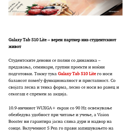
Galaxy Tab S10 Lite – верен партнер низ студентскиот
живот
Студентските денови се полни со динамика –
предавања, семинари, групни проекти и ноќни
подготовки. Токму тука
Galaxy Tab S10 Lite
го носи
балансот помеѓу функционалност и пристапност. Со
својата лесна и тенка форма, лесно се носи во ранец и
секогаш е спремен за акција.
10.9-инчниот WUXGA+ екран со 90 Hz освежување
обезбедува удобност при читање и учење, а Vision
Booster ви гарантира јасна слика дури и надвор на
сонце. Вклучениот S Pen го прави запишувањето на