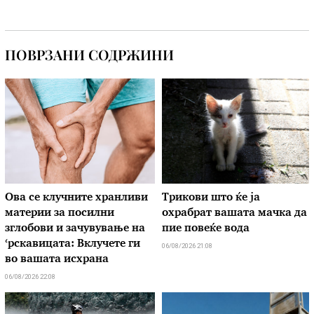
ПОВРЗАНИ СОДРЖИНИ
Ова се клучните хранливи
Трикови што ќе ја
материи за посилни
охрабрат вашата мачка да
зглобови и зачувување на
пие повеќе вода
‘рскавицата: Вклучете ги
06/08/2026 21:08
во вашата исхрана
06/08/2026 22:08