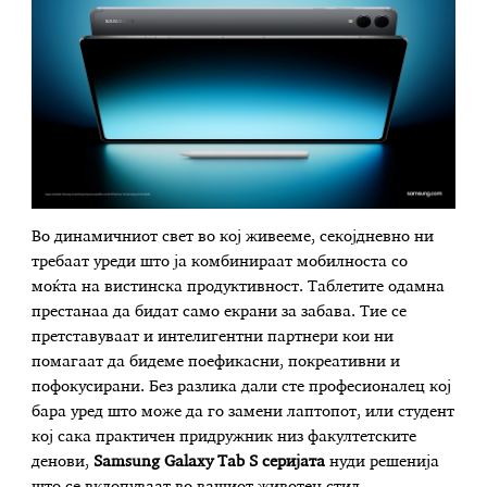
Во динамичниот свет во кој живееме, секојдневно ни
требаат уреди што ја комбинираат мобилноста со
моќта на вистинска продуктивност. Таблетите одамна
престанаа да бидат само екрани за забава. Тие се
претставуваат и интелигентни партнери кои ни
помагаат да бидеме поефикасни, покреативни и
пофокусирани. Без разлика дали сте професионалец кој
бара уред што може да го замени лаптопот, или студент
кој сака практичен придружник низ факултетските
денови,
Samsung Galaxy Tab S серијата
нуди решенија