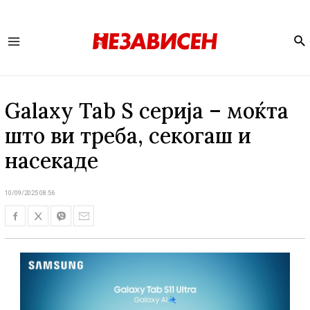
Se
Main
Menu
Galaxy Tab S серија – моќта
што ви треба, секогаш и
насекаде
10/09/2025 08:56