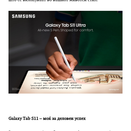
што се вклопуваат во вашиот животен стил.
Galaxy Tab S11 – моќ за деловен успех