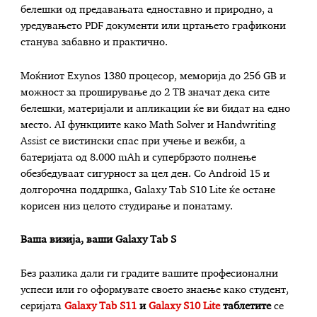
белешки од предавањата едноставно и природно, а
уредувањето PDF документи или цртањето графикони
станува забавно и практично.
Моќниот Exynos 1380 процесор, меморија до 256 GB и
можност за проширување до 2 TB значат дека сите
белешки, материјали и апликации ќе ви бидат на едно
место. AI функциите како Math Solver и Handwriting
Assist се вистински спас при учење и вежби, а
батеријата од 8.000 mAh и супербрзото полнење
обезбедуваат сигурност за цел ден. Со Android 15 и
долгорочна поддршка, Galaxy Tab S10 Lite ќе остане
корисен низ целото студирање и понатаму.
Ваша визија, ваши Galaxy Tab
S
Без разлика дали ги градите вашите професионални
успеси или го оформувате своето знаење како студент,
серијата
Galaxy Tab S11
и
Galaxy S10 Lite
таблетите
се