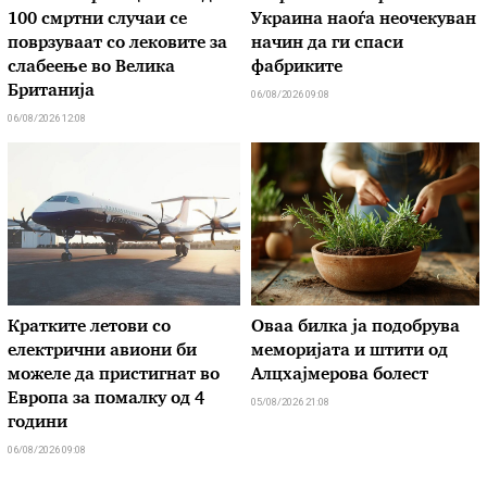
100 смртни случаи се
Украина наоѓа неочекуван
поврзуваат со лековите за
начин да ги спаси
слабеење во Велика
фабриките
Британија
06/08/2026 09:08
06/08/2026 12:08
Кратките летови со
Оваа билка ја подобрува
електрични авиони би
меморијата и штити од
можеле да пристигнат во
Алцхајмерова болест
Европа за помалку од 4
05/08/2026 21:08
години
06/08/2026 09:08