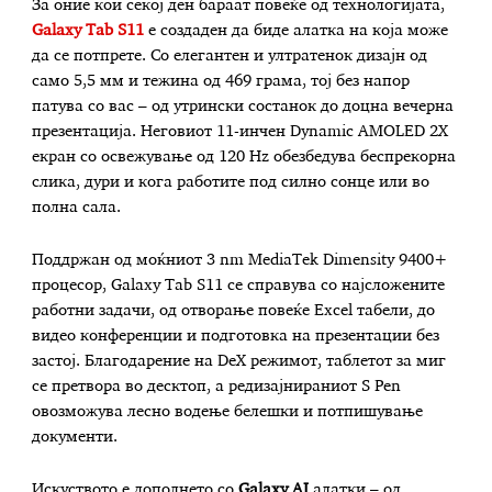
За оние кои секој ден бараат повеќе од технологијата,
Galaxy Tab S11
е создаден да биде алатка на која може
да се потпрете. Со елегантен и ултратенок дизајн од
само 5,5 мм и тежина од 469 грама, тој без напор
патува со вас – од утрински состанок до доцна вечерна
презентација. Неговиот 11-инчен Dynamic AMOLED 2X
екран со освежување од 120 Hz обезбедува беспрекорна
слика, дури и кога работите под силно сонце или во
полна сала.
Поддржан од моќниот 3 nm MediaTek Dimensity 9400+
процесор, Galaxy Tab S11 се справува со најсложените
работни задачи, од отворање повеќе Excel табели, до
видео конференции и подготовка на презентации без
застој. Благодарение на DeX режимот, таблетот за миг
се претвора во десктоп, а редизајнираниот S Pen
овозможува лесно водење белешки и потпишување
документи.
Искуството е дополнето со
Galaxy AI
алатки – од