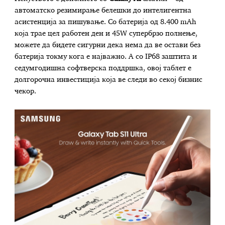
автоматско резимирање белешки до интелигентна
асистенција за пишување. Со батерија од 8.400 mAh
која трае цел работен ден и 45W супербрзо полнење,
можете да бидете сигурни дека нема да ве остави без
батерија токму кога е најважно. А со IP68 заштита и
седумгодишна софтверска поддршка, овој таблет е
долгорочна инвестиција која ве следи во секој бизнис
чекор.