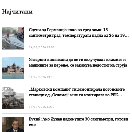
Најчитани
Сцени од Германија како во сред зима: 15
сантиметри град, температурата падна од 36 на 19
степени
04/08/2026 13:08
Унгарците повикани да не ги вклучуваат климите и
машините за перење, се заканува недостиг на струја
31/07/2026 19:10
„Марковски компани“ ги демонтирала погонските
станици од „Осломеј“ и не ги монтирала во РЕК
„Битола“, стои во вештачењето на обвинителството
04/08/2026 15:15
Вучиќ: Ако Дунав падне уште 30 сантиметри, готови
сме