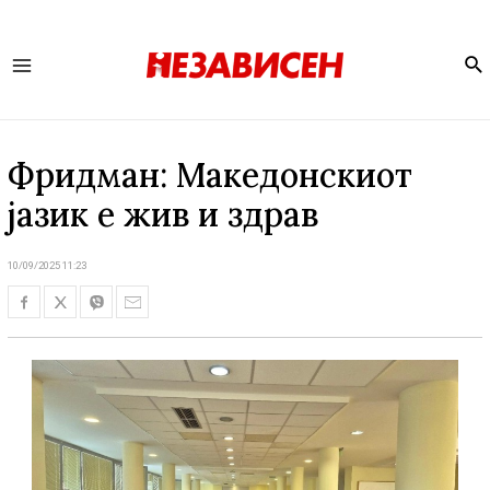
Se
Main
Menu
Фридман: Македонскиот
јазик е жив и здрав
10/09/2025 11:23