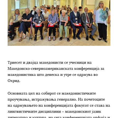
Триесет и двајца македонисти се учесници на
Македонско-северноамериканската конференција за
македонистика што денеска и утре се одржува во
Охрид.
Основната цел на собирот се македонистичките
проучувања, истражувања генерално. На почетоците
на одржувањето на конференцијата фокусот се става на
лингвистичките дисциплини – македонскиот јазик
литература и култура, но сега конференцијата опфаќа и