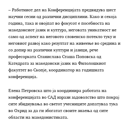
– Работниот дел на Конференцијата предвидува шест
научни сесии од различни дисциплини. Како и секоја
година, така и овојпат во фокусот е посебноста на
македонсиот јазик и култура, неговата уникатност не
само од аспект на неговото словенско потекло туку и
неговиот развој како резултат на живеење во средина и
со допир на различни култури и јазици, рече
професорката Станислава Сташа Поповска од
Катедрата за македонски јазик на Филолошкиот
факултет во Скопје, координатор на годишната
конференција.
Елена Петровска што ја координира работата на
конференцијата во САД изрази задоволство што покрај
сите збиднувања во светот учесниците допатуваа тука
во Охрид за да ги збогатат своите знаења од сите
области на македонистиката.