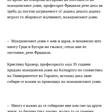
Во време на отворени негирања на посебноста на
македонскиот јазик, професорот Фридман рече дека не
треба да постои загриженост сѐ додека децата додека
играат го зборуваат мајчиниот, македонскиот јазик.
– Македонскиот јазик е жив и здрав, и независно што
многу Грци и Бугари ме гњават, сепак ние ќе
опстоиме, рече Фридман.
Кристина Крамер, професорката која 35 години
предава македонски јазик на Катедрата по славистика
на Универзитетот во Торонто, истакна дека овие
собири се важни за промоција на македонскиот јазик.
– Многу е важно да се собираме ние кои сме од други
земји, да бидеме тука заедно, малку да се јакнеме