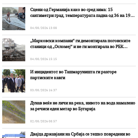
Сцени од Германија како во сред зима: 15
сантиметри град, температурата падна од 36 на 19
степени
04/08/2026 13:08
„Марковски компани“ ги демонтирала погонските
станици од „Осломеј“ и не ги монтирала во РЕК
„Битола“, стои во вештачењето на обвинителството
04/08/2026 15:15
И инцидентот во Ташмаруништa ги разгоре
партиските кавги
03/08/2026 16:37
Дунав веќе не личи на река, нивото на вода намалено
за речиси еден метар во Бугарија
02/08/2026 08:57
Двајца државјани на Србија се тешко повредени во