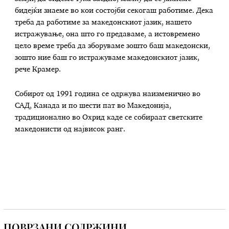
бидејќи знаеме во кои состојби секогаш работиме. Дека
треба да работиме за македонскиот јазик, нашето
истражување, она што го предаваме, а истовремено
цело време треба да зборуваме зошто баш македонски,
зошто ние баш го истражуваме македонскиот јазик,
рече Крамер.
Собирот од 1991 година се одржува наизменично во
САД, Канада и по шести пат во Македонија,
традиционално во Охрид каде се собираат светските
македонисти од највисок ранг.
ПОВРЗАНИ СОДРЖИНИ