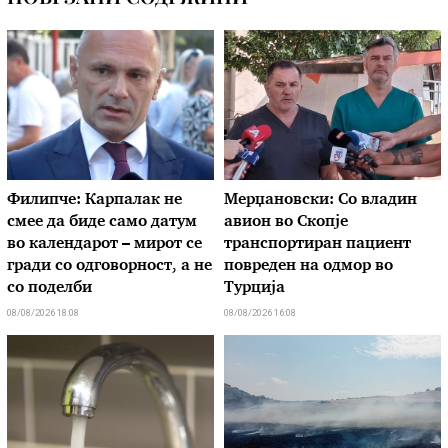
Филипче: Карпалак не
Мерџановски: Со владин
смее да биде само датум
авион во Скопје
во календарот – мирот се
транспортиран пациент
гради со одговорност, а не
повреден на одмор во
со поделби
Турција
08/08/2026 18:08
08/08/2026 16:08