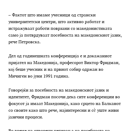
– Фактот што имаме учесници од странски
универзитетски центри, што активно работат и
истражуваат работи поврзани со македонистиката
само ја потврдуваат посебноста на македонскиот јазик,
рече Петровска.
Дел од годинешната конференција е и докажаниот
пријател на Македонија, професорот Виктор Фридман,
кој беше учесник и на првиот собир одржан во
Мичиген во јуни 1991 година.
Говорејќи за посебноста на македонскиот јазик и
идентитет, Фридман посочи дека сите конференции во
фокусот ја имаат Македонија, како срцето на Балканот
со своите како што рече, најинтересни и сѐ уште живи
јазични процеси.