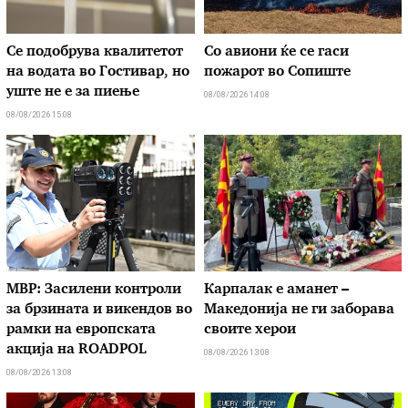
Се подобрува квалитетот
Со авиони ќе се гаси
на водата во Гостивар, но
пожарот во Сопиште
уште не е за пиење
08/08/2026 14:08
08/08/2026 15:08
МВР: Засилени контроли
Карпалак е аманет –
за брзината и викендов во
Македонија не ги заборава
рамки на европската
своите херои
акција на ROADPOL
08/08/2026 13:08
08/08/2026 13:08