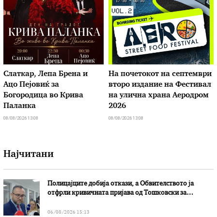
Слаткар, Лепа Брена и
На почетокот на септември
Ацо Пејовиќ за
второ издание на Фестивал
Богородица во Крива
на улична храна Аеродром
Паланка
2026
08/08/2026 13:08
08/08/2026 13:08
Најчитани
Полицајците добија откази, а Обвителството ја
отфрли кривичната пријава од Тошковски за
наводни злоупотреби
06/08/2026 15:13