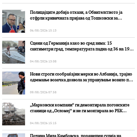
Полицајците добија откази, а Обвителството ја
отфрли кривичната пријава од Тошковски за
наводни злоупотреби
06/08/2026 15:13
Сцени од Германија како во сред зима: 15
сантиметри град, температурата падна од 36 на 19
степени
04/08/2026 13:08
Нови строги сообраќајни мерки во Aлбанија, трајно
одземање возачка дозвола за управување возило под
дејство на алкохол и големи парични казни
09/08/2026 07:58
„Марковски компани“ ги демонтирала погонските
станици од „Осломеј“ и не ги монтирала во РЕК
„Битола“, стои во вештачењето на обвинителството
04/08/2026 15:15
Почина Мила Камбовска, поранешен судија на