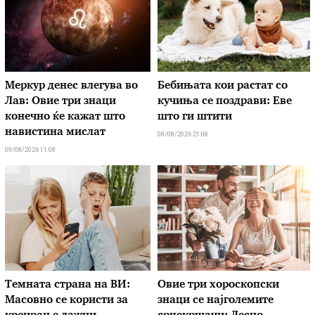
Меркур денес влегува во
Бебињата кои растат со
Лав: Овие три знаци
кучиња се поздрави: Еве
конечно ќе кажат што
што ги штити
навистина мислат
08/08/2026 21:08
09/08/2026 11:08
Темната страна на ВИ:
Овие три хороскопски
Масовно се користи за
знаци се најголемите