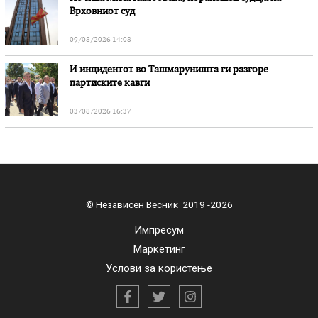
Врховниот суд
09/08/2026 14:08
И инцидентот во Ташмаруништa ги разгоре
партиските кавги
03/08/2026 16:37
© Независен Весник 2019 -2026
Импресум
Маркетинг
Услови за користење