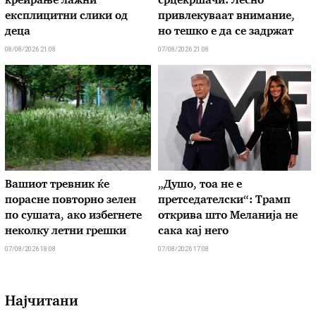
креирање лажни
срцекршачи: Лесно
експлицитни слики од
привлекуваат внимание,
деца
но тешко е да се задржат
08/08/2026 21:08
07/08/2026 21:08
Вашиот тревник ќе
„Душо, тоа не е
порасне повторно зелен
претседателски“: Трамп
по сушата, ако избегнете
открива што Меланија не
неколку летни грешки
сака кај него
07/08/2026 18:08
07/08/2026 17:08
Најчитани