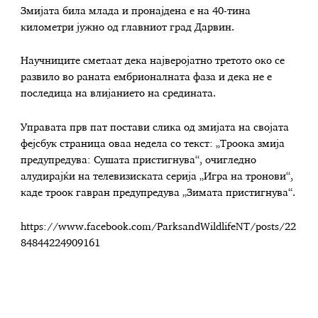
Змијата била млада и пронајдена е на 40-тина
километри јужно од главниот град Дарвин.
Научниците сметаат дека најверојатно третото око се
развило во раната ембрионалната фаза и дека не е
последица на влијанието на средината.
Управата прв пат постави слика од змијата на својата
фејсбук страница оваа недела со текст: „Троока змија
предупредува: Сушата пристигнува“, очигледно
алудирајќи на телевизиската серија „Игра на тронови“,
каде троок гавран предупредува „Зимата пристигнува“.
https://www.facebook.com/ParksandWildlifeNT/posts/22
84844224909161