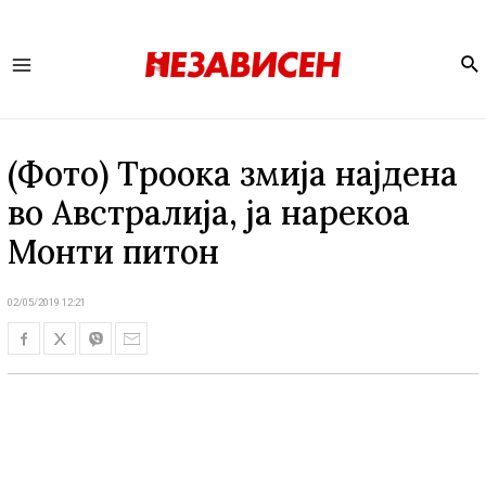
Se
Main
Menu
(Фото) Троока змија најдена
во Австралија, ја нарекоа
Монти питон
02/05/2019 12:21