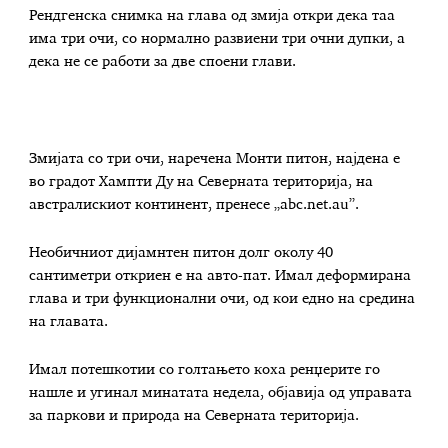
Рендгенска снимка на глава од змија откри дека таа
има три очи, со нормално развиени три очни дупки, а
дека не се работи за две споени глави.
Змијата со три очи, наречена Монти питон, најдена е
во градот Хампти Ду на Северната територија, на
австралискиот континент, пренесе „abc.net.au”.
Необичниот дијамнтен питон долг околу 40
сантиметри откриен е на авто-пат. Имал деформирана
глава и три функционални очи, од кои едно на средина
на главата.
Имал потешкотии со голтањето коха ренџерите го
нашле и угинал минатата недела, објавија од управата
за паркови и природа на Северната територија.