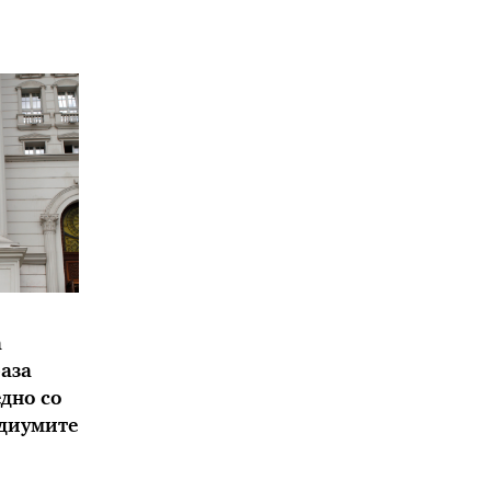
а
аза
дно со
едиумите