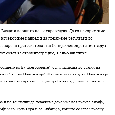
Владата воопшто не ги спроведува. Да го искористиме
да исчекориме напред и да покажеме резултати во
а, порача претседателот на Социјалдемократскиот сојуз
иот совет за евроинтеграции, Венко Филипче.
ранието во ЕУ преговорите“, организирана во рамки на
а на Северна Македонија“, Филипче посочи дека Македонија
от совет за евроинтеграции треба да биде платформа која
ва и на тој начин да покажеме дека имаме некаква визија,
ји и со Црна Гора и со Албанија, коишто се сега неколку