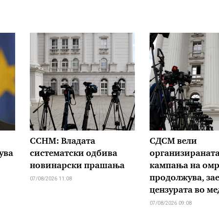
ССНМ: Владата
СДСМ вели
ува
систематски одбива
организиранат
новинарски прашања
кампања на омр
продолжува, зае
07/08/2026 11:08
цензурата во м
07/08/2026 09:08