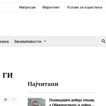
Импресум
Маркетинг
Услови за користење
Se
ника
Занимливости
 ги
Најчитани
Полицајците добија откази,
а Обвителството ја отфрли