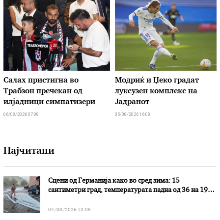
Салах пристигна во
Модриќ и Џеко градат
Трабзон пречекан од
луксузен комплекс на
илјадници симпатизери
Јадранот
06/08/2026 07:08
05/08/2026 16:08
Најчитани
Сцени од Германија како во сред зима: 15
сантиметри град, температурата падна од 36 на 19
степени
04/08/2026 13:08