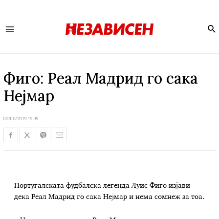
Se
Main
Menu
Фиго: Реал Мадрид го сака
Нејмар
02/05/2019 19:09
Португалската фудбалска легенда Луис Фиго изјави
дека Реал Мадрид го сака Нејмар и нема сомнеж за тоа.