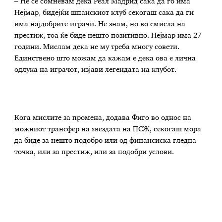
– Не се сомневам дека Реал Мадрид сака да го има
Нејмар, бидејќи шпанскиот клуб секогаш сака да ги
има најдобрите играчи. Не знам, но во смисла на
престиж, тоа ќе биде нешто позитивно. Нејмар има 27
години. Мислам дека не му треба многу совети.
Единствено што можам да кажам е дека ова е лична
одлука на играчот, изјави легендата на клубот.
Кога мислите за промена, додава Фиго во однос на
можниот трансфер на ѕвездата на ПСЖ, секогаш мора
да биде за нешто подобро или од финансиска гледна
точка, или за престиж, или за подобри услови.