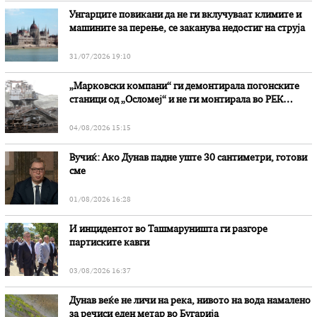
Унгарците повикани да не ги вклучуваат климите и
машините за перење, се заканува недостиг на струја
31/07/2026 19:10
„Марковски компани“ ги демонтирала погонските
станици од „Осломеј“ и не ги монтирала во РЕК
„Битола“, стои во вештачењето на обвинителството
04/08/2026 15:15
Вучиќ: Ако Дунав падне уште 30 сантиметри, готови
сме
01/08/2026 16:28
И инцидентот во Ташмаруништa ги разгоре
партиските кавги
03/08/2026 16:37
Дунав веќе не личи на река, нивото на вода намалено
за речиси еден метар во Бугарија