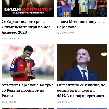
Се бараат волонтери за
Тиаго Меси потпишува за
Олимписките игри во Лос
Барселона
Анџелес 2028
06/08/2026 17:08
06/08/2026 19:08
Атлетик: Барселона во трка
Инфантино се извини, но
со Реал за потписот на
останува на чело на
Родри
ФИФА и покрај критиките
06/08/2026 15:08
06/08/2026 07:08