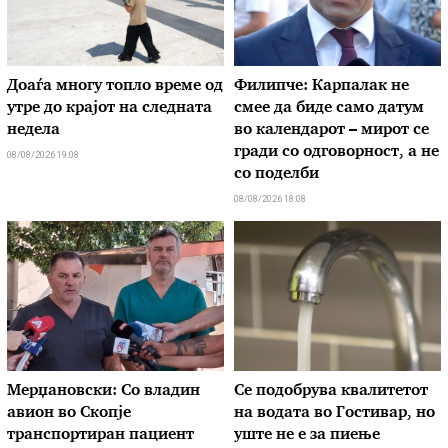
Доаѓа многу топло време од
Филипче: Карпалак не
утре до крајот на следната
смее да биде само датум
недела
во календарот – мирот се
гради со одговорност, а не
08/08/2026 19:08
со поделби
08/08/2026 18:08
Мерџановски: Со владин
Се подобрува квалитетот
авион во Скопје
на водата во Гостивар, но
транспортиран пациент
уште не е за пиење