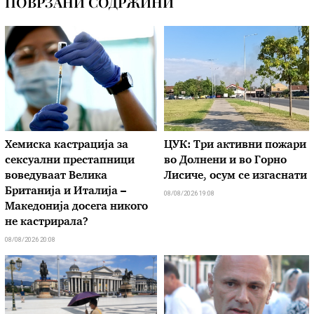
ПОВРЗАНИ СОДРЖИНИ
Хемиска кастрација за
ЦУК: Три активни пожари
сексуални престапници
во Долнени и во Горно
воведуваат Велика
Лисиче, осум се изгаснати
Британија и Италија –
08/08/2026 19:08
Македонија досега никого
не кастрирала?
08/08/2026 20:08