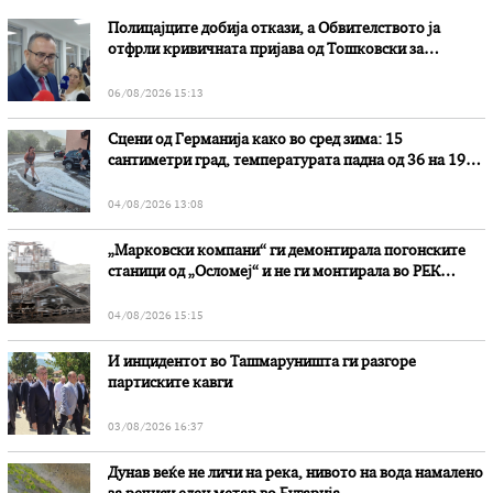
Полицајците добија откази, а Обвителството ја
отфрли кривичната пријава од Тошковски за
наводни злоупотреби
06/08/2026 15:13
Сцени од Германија како во сред зима: 15
сантиметри град, температурата падна од 36 на 19
степени
04/08/2026 13:08
„Марковски компани“ ги демонтирала погонските
станици од „Осломеј“ и не ги монтирала во РЕК
„Битола“, стои во вештачењето на обвинителството
04/08/2026 15:15
И инцидентот во Ташмаруништa ги разгоре
партиските кавги
03/08/2026 16:37
Дунав веќе не личи на река, нивото на вода намалено