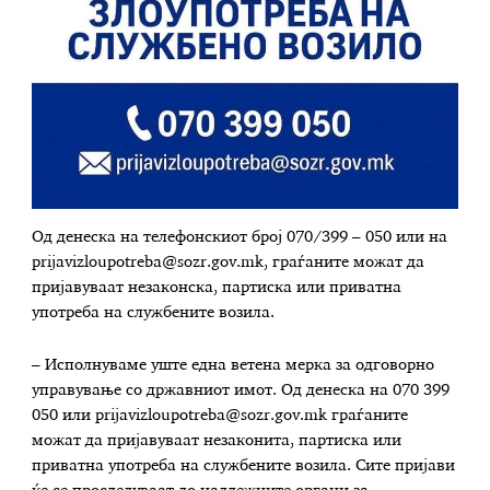
Од денеска на телефонскиот број 070/399 – 050 или на
prijavizloupotreba@sozr.gov.mk
, граѓаните можат да
пријавуваат незаконска, партиска или приватна
употреба на службените возила.
– Исполнуваме уште една ветена мерка за одговорно
управување со државниот имот. Од денеска на 070 399
050 или
prijavizloupotreba@sozr.gov.mk
граѓаните
можат да пријавуваат незаконита, партиска или
приватна употреба на службените возила. Сите пријави