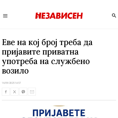
Se
Main
Menu
Еве на кој број треба да
пријавите приватна
употреба на службено
возило
16/09/2025 14:57