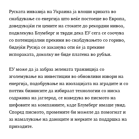
Руската инвазија на Украина ја влоши кризата во
снабдување со енергија што веќе постоеше во Европа,
доведувајќи ги цените на стоките до рекордни нивоа,
подвлекува Блумберг и тврди дека ЕУ сега се соочува
со потенцијални прекини во снабдувањето со гориво,
бидејќи Русија се заканува оти ќе ја прекине
испораката, доколку не биде платена во рубљи.
ЕУ може да ја забрза зелената транзиција со
зголемување на инвестиции во обновливи извори на
енергија, подобрување на изолацијата на зградите и со
поттик бизнисите да избираат технологии со ниска
содржина на јаглерод, се наведува во писмото на
шефовите на компаниите, каде Блумберг имаше увид.
Според писмото, промените би можеле да помогнат и
за намалување на даноците и мерките за поддршка на
приходите.