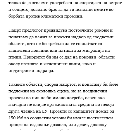
тешко ќе ја зголеми употребата на енергијата на ветрот
и сонцето, доволно брзо за да ги исполни целите во
борбата против климатски промени.
Нацрт предлогот предвидува постоечките рокови и
понатаму да важат за проекти надвор од соодветни
области, што не би требало да се совпаѓаат со
заштитени локации или патишта за миграција на
птици. Приоритет би им се дал на покриви, области
околу патишта и железнички шини, како и
индустриски подрачја.
Таквите области, според нацртот, и понатаму би биле
подложни на еколошка оцена, но за поединечни
проекти во нив не би имало потреба, освен ако
значајно не влијае врз животната средина во некоја
друга членка на ЕУ. Проекти со капацитет помал од
150 kW во соодветни услови би имале шестмесечен
процес на издавање дозвола, или девет, доколку