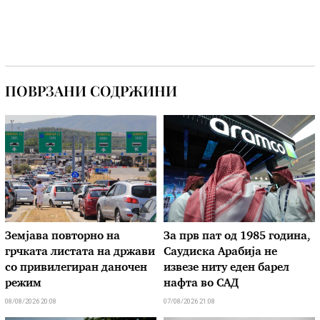
ПОВРЗАНИ СОДРЖИНИ
Земјава повторно на
За прв пат од 1985 година,
грчката листата на држави
Саудиска Арабија не
со привилегиран даночен
извезе ниту еден барел
режим
нафта во САД
08/08/2026 20:08
07/08/2026 21:08