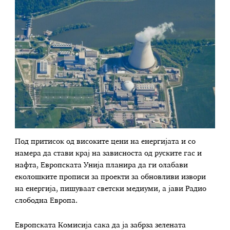
Под притисок од високите цени на енергијата и со
намера да стави крај на зависноста од руските гас и
нафта, Европската Унија планира да ги олабави
еколошките прописи за проекти за обновливи извори
на енергија, пишуваат светски медиуми, а јави Радио
слободна Европа.
Европската Комисија сака да ја забрза зелената