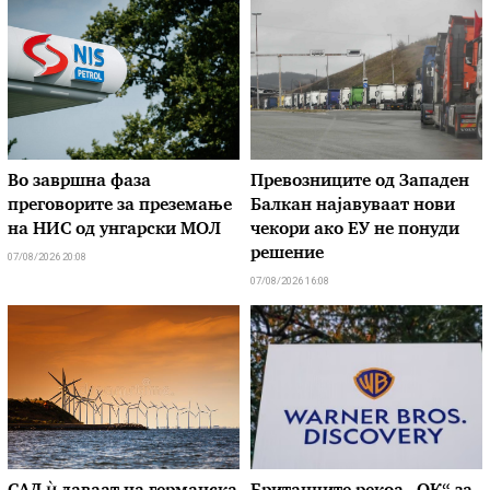
Во завршна фаза
Превозниците од Западен
преговорите за преземање
Балкан најавуваат нови
на НИС од унгарски МОЛ
чекори ако ЕУ не понуди
решение
07/08/2026 20:08
07/08/2026 16:08