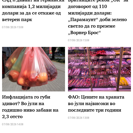
САД ѝ даваат на германска
Британците рекоа „ОК“ за
компанија 1,2 милијарди
договорот од 110
долари за да се откаже од
милијарди долари:
ветерен парк
„Парамаунт“ доби зелено
светло да го преземе
07/08/2026 15:08
„Ворнер Брос“
07/08/2026 15:08
Инфлацијата го губи
ФАО: Цените на храната
здивот? Во јули на
во јули највисоки во
годишно ниво забави на
последните три години
2,3 отсто
07/08/2026 13:08
07/08/2026 14:08