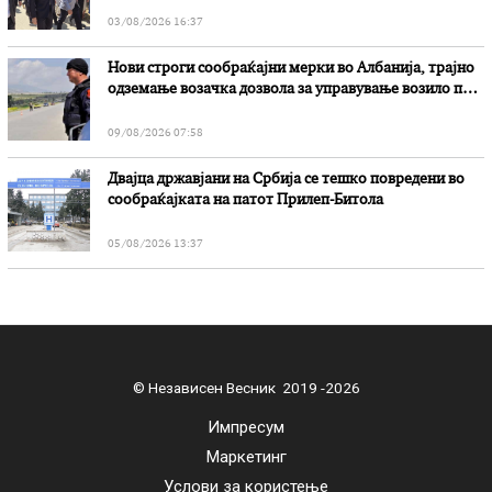
03/08/2026 16:37
Нови строги сообраќајни мерки во Aлбанија, трајно
одземање возачка дозвола за управување возило под
дејство на алкохол и големи парични казни
09/08/2026 07:58
Двајца државјани на Србија се тешко повредени во
сообраќајката на патот Прилеп-Битола
05/08/2026 13:37
© Независен Весник 2019 -2026
Импресум
Маркетинг
Услови за користење