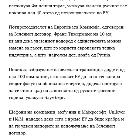
истакнува Фајненшл тајмс, укажувајќи дека рускиот гас
покрива над 40 отсто од потрошувачката во ЕУ.
Потпретседателот на Европската Комисија, одговорен
за Зелениот договор, Франс Тимерманс на 10 мај
изјави дека увезениот водород е единствената можна
замена за гасот, што го користи европската тешка
индустрија, а што, најголем дел, доаѓа од Русија.
Повик за забрзување на зелената транзиција дојде и од
над 100 компании, што сакаат ЕУ да го интензивира
својот фокус на обновлива енергија, додека настојува
да се стави крај на зависноста од руските фосилни
горива, укажува Блумберг.
Шефови на компании, меѓу нив и Мајкрософт, Unilever
и H&M, наведоа дека сега е време ЕУ да биде храбра и
да ги удвои напорите за исполнување на Зелениот
договор.