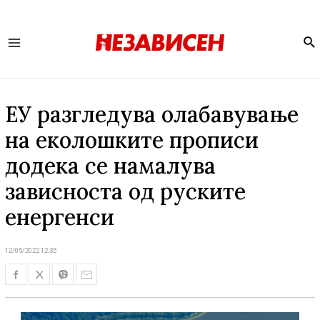
Se
Main
Menu
ЕУ разгледува олабавување
на еколошките прописи
додека се намалува
зависноста од руските
енергенси
12/05/2022 12:35