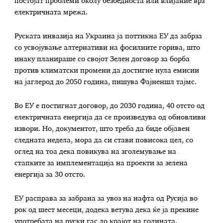
постојат проблеми околу безбедноста или влијание врз
електричната мрежа.
Руската инвазија на Украина ја поттикна ЕУ да забрза
со усвојување алтернативи на фосилните горива, што
инаку планираше со својот Зелен договор за борба
против климатски промени да достигне нула емисии
на јаглерод до 2050 година, пишува Фајненшл тајмс.
Во ЕУ е постигнат договор, до 2030 година, 40 отсто од
електричната енергија да се произведува од обновливи
извори. Но, документот, што треба да биде објавен
следната недела, мора да си стави повисока цел, со
оглед на тоа дека повикува на зголемување на
стапките за имплементација на проекти за зелена
енергија за 30 отсто.
ЕУ расправа за забрана за увоз на нафта од Русија во
рок од шест месеци, додека ветува дека ќе ја прекине
употребата на руски гас до крајот на годината,