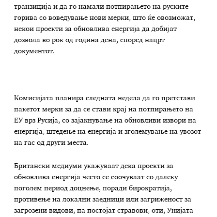
транзиција и да го намали потпирањето на руските
горива со воведување нови мерки, што ќе овозможат,
некои проекти за обновлива енергија да добијат
дозвола во рок од година дена, според нацрт
документот.
Комисијата планира следната недела да го претстави
пакетот мерки за да се стави крај на потпирањето на
ЕУ врз Русија, со зајакнување на обновливи извори на
енергија, штедење на енергија и зголемување на увозот
на гас од други места.
Британски медиуми укажуваат дека проекти за
обновлива енергија често се соочуваат со далеку
поголем период доцнење, поради бирократија,
противење на локални заедници или загриженост за
загрозени видови, па постојат стравови, оти, Унијата