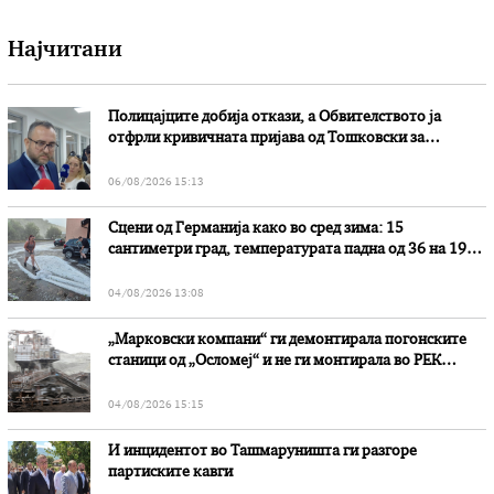
Најчитани
Полицајците добија откази, а Обвителството ја
отфрли кривичната пријава од Тошковски за
наводни злоупотреби
06/08/2026 15:13
Сцени од Германија како во сред зима: 15
сантиметри град, температурата падна од 36 на 19
степени
04/08/2026 13:08
„Марковски компани“ ги демонтирала погонските
станици од „Осломеј“ и не ги монтирала во РЕК
„Битола“, стои во вештачењето на обвинителството
04/08/2026 15:15
И инцидентот во Ташмаруништa ги разгоре
партиските кавги