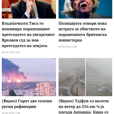
Владејачката Тиса го
Полицијата отвори нова
номинира поранешниот
истрага за убиството на
претседател на унгарскиот
поранешната британска
Врховен суд за нов
министерка
претседател на земјата
08/08/2026 12:08
08/08/2026 14:08
(Видео) Горат две големи
(Видео) Тајфун со налети
руски рафинерии
на ветер до 216 км/ч ја
погоди Јапонија. Кина се
08/08/2026 11:08