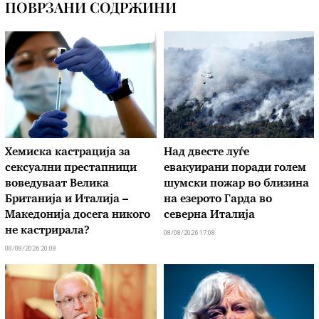
ПОВРЗАНИ СОДРЖИНИ
Хемиска кастрација за
Над двесте луѓе
сексуални престапници
евакуирани поради голем
воведуваат Велика
шумски пожар во близина
Британија и Италија –
на езерото Гарда во
Македонија досега никого
северна Италија
не кастрирала?
08/08/2026 17:08
08/08/2026 20:08