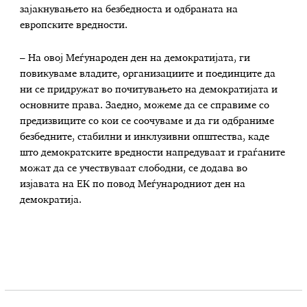
зајакнувањето на безбедноста и одбраната на
европските вредности.
– На овој Меѓународен ден на демократијата, ги
повикуваме владите, организациите и поединците да
ни се придружат во почитувањето на демократијата и
основните права. Заедно, можеме да се справиме со
предизвиците со кои се соочуваме и да ги одбраниме
безбедните, стабилни и инклузивни општества, каде
што демократските вредности напредуваат и граѓаните
можат да се учествуваат слободни, се додава во
изјавата на ЕК по повод Меѓународниот ден на
демократија.