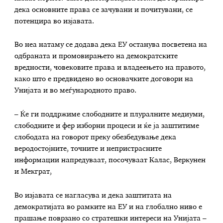
дека основните права се зачувани и почитувани, се
потенцира во изјавата.
Во неа натаму се додава дека ЕУ останува посветена на
одбраната и промовирањето на демократските
вредности, човековите права и владеењето на правото,
како што е предвидено во основачките договори на
Унијата и во меѓународното право.
– Ќе ги поддржиме слободните и плуралните медиуми,
слободните и фер изборни процеси и ќе ја заштитиме
слободата на говорот преку обезбедување дека
веродостојните, точните и непристрасните
информации напредуваат, посочуваат Калас, Веркунен
и Мекграт,
Во изјавата се нагласува и дека заштитата на
демократијата во рамките на ЕУ и на глобално ниво е
прашање поврзано со стратешки интереси на Унијата –