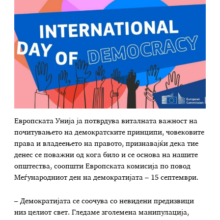
Европската Унија ја потврдува виталната важност на
почитувањето на демократските принципи, човековите
права и владеењето на правото, признавајќи дека тие
денес се поважни од кога било и се основа на нашите
општества, соопшти Европската комисија по повод
Меѓународниот ден на демократијата – 15 септември.
– Демократијата се соочува со невидени предизвици
низ целиот свет. Гледаме зголемена манипулација,