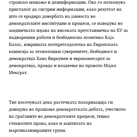
странско мешање и дезинформации. Ова го поткопува
пристапот до сигурни информации, како резултат на
што се еродира довербата на јавноста во
демократските институции и процеси, се наведува во
заедничката изјава на високата претставничка на ЕУ за
надворешни работи и безбедносна политика Каја
Калас, извршната потпретседателка на Европската
комисија за технолошки суверенитет, безбедност и
демократија Хана Виркунен и еврокомесарот за
демократија, правда и владеење на правото Мајкл
Мекграт.
Тие посочуваат дека растечката поларизација ги
доведува во прашање демократската дебата, учеството
на граѓаните во демократските процеси, тешко
стекнатите права, како и заштитата на
маргинализираните групи.