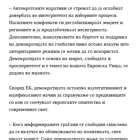
– Автократските наративи се стремат да ја ослабнат
довербата во интегритетот на изборните процеси.
Насилните конфликти ги дестабилизираат земјите и
регионите и ја продлабочуваат несигурноста.
Дополнително, намалувањето на буџетот за поддршка
на демократијата на глобално ниво остава вакуум што
авторитарните режими се желни да го искористат.
Демократијата е основа на мирот, слободата и
просперитетот и е темел на нашата Европска Унија, се
додава во изјавата.
Според ЕК, демократијата останува најлегитимниот и
најефикасниот начин за справување со предизвиците
со кои се соочуваат европските општества и
современиот свет.
– Кога информираните граѓани се слободни смислено
да се вклучат во обликувањето на политиката, сите
имаат корист. Само демократијата може да гарантира