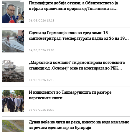
Полицајците добија откази, а Обвителството ја
отфрли кривичната пријава од Тошковски за
наводни злоупотреби
06/08/2026 15:13
Сцени од Германија како во сред зима: 15
сантиметри град, температурата падна од 36 на 19
степени
04/08/2026 13:08
„Марковски компани“ ги демонтирала погонските
станици од „Осломеј“ и не ги монтирала во РЕК
„Битола“, стои во вештачењето на обвинителството
04/08/2026 15:15
И инцидентот во Ташмаруништa ги разгоре
партиските кавги
03/08/2026 16:37
Дунав веќе не личи на река, нивото на вода намалено
за речиси еден метар во Бугарија