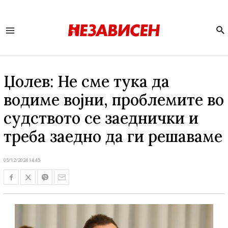
Se
Main
Menu
Џолев: Не сме тука да
водиме војни, проблемите во
судството се заеднички и
треба заедно да ги решаваме
05/12/2024 14:45