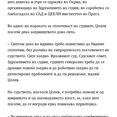
што денеска и утре се одржува во Охрид, во
организација на Здружението на судии, во соработка со
Амбасадата на САД и ЦЕЕЛИ институтот во Прага.
Во однос на пораката за сплотеност на судиите, Џолев
посочи дека заедништвото дава сила.
– Сметам дека во иднина треба навистина да бидеме
сплотени, без разлика на хиерархиската поставеност во
судството. Сите заедно. Врховниот суд, Судскиот совет,
Здружението на судии, судиите генерално треба да се
држиме повеќе заедно и да работиме заедно да ги
детектираме проблемите и да ги решаваме, изјави
Џолев.
На судството, нагласи Џолев, е потребна помош и од
извршната и од законодавната власт, за, како што
посочи, да се изгради една поинаква перцепција.
– Ве уверувам дека и на оваа меѓунаодна конференција