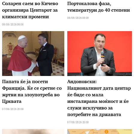
Соларен саем во Кичево
Портокалова фаза,
организира Центарот за
температури до 40 степени
климатски промени
08/08/2026 08:08
08/08/2026 08:08
Папата ќе ја посети
Андоновски:
Франција. Ќе се сретне со
Националниот дата центар
жртви на злоупотреба во
ќе биде со мала
Црквата
инсталирана моќност и ќе
служи исклучиво за
07/08/2026 20:08
потребите на државата
07/08/2026 20:08