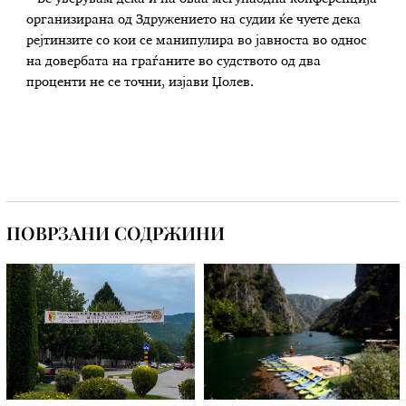
организирана од Здружението на судии ќе чуете дека
рејтинзите со кои се манипулира во јавноста во однос
на довербата на граѓаните во судството од два
проценти не се точни, изјави Џолев.
ПОВРЗАНИ СОДРЖИНИ