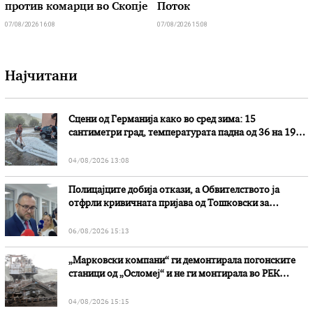
против комарци во Скопје
Поток
07/08/2026 16:08
07/08/2026 15:08
Најчитани
Сцени од Германија како во сред зима: 15
сантиметри град, температурата падна од 36 на 19
степени
04/08/2026 13:08
Полицајците добија откази, а Обвителството ја
отфрли кривичната пријава од Тошковски за
наводни злоупотреби
06/08/2026 15:13
„Марковски компани“ ги демонтирала погонските
станици од „Осломеј“ и не ги монтирала во РЕК
„Битола“, стои во вештачењето на обвинителството
04/08/2026 15:15