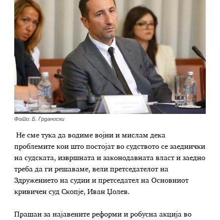
Фото: Б. Грданоски
Не сме тука да водиме војни и мислам дека
проблемите кои што постојат во судството се заеднички
на судската, извршната и законодавната власт и заедно
треба да ги решаваме, вели претседателот на
Здружението на судии и претседател на Основниот
кривичен суд Скопје, Иван Џолев.
Прашан за најавените реформи и робусна акција во