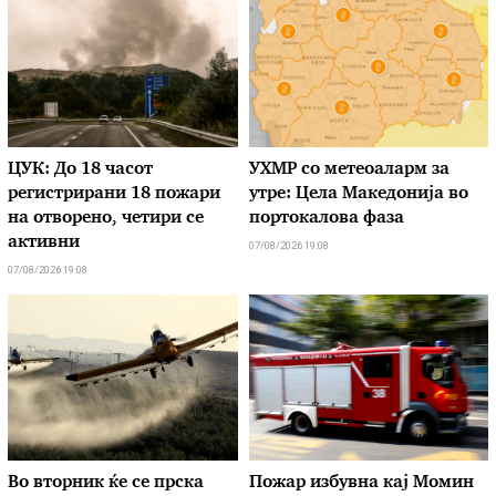
ЦУК: До 18 часот
УХМР со метеоаларм за
регистрирани 18 пожари
утре: Цела Македонија во
на отворено, четири се
портокалова фаза
активни
07/08/2026 19:08
07/08/2026 19:08
Во вторник ќе се прска
Пожар избувна кај Момин