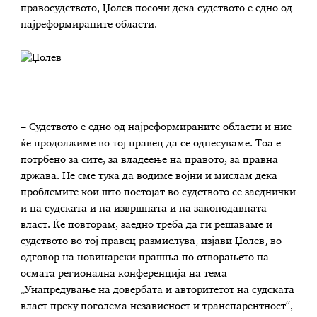
правосудството, Џолев посочи дека судството е едно од
најреформираните области.
– Судството е едно од најреформираните области и ние
ќе продолжиме во тој правец да се однесуваме. Тоа е
потрбено за сите, за владеење на правото, за правна
држава. Не сме тука да водиме војни и мислам дека
проблемите кои што постојат во судството се заеднички
и на судската и на извршната и на законодавната
власт. Ќе повторам, заедно треба да ги решаваме и
судството во тој правец размислува, изјави Џолев, во
одговор на новинарски прашња по отворањето на
осмата регионална конференција на тема
„Унапредување на довербата и авторитетот на судската
власт преку поголема независност и транспарентност“,