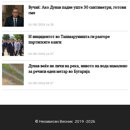
Вучиќ: Ако Дунав падне уште 30 сантиметри, готови
сме
01/08/2026 16:28
И инцидентот во Ташмаруништa ги разгоре
партиските кавги
03/08/2026 16:37
Дунав веќе не личи на река, нивото на вода намалено
за речиси еден метар во Бугарија
02/08/2026 08:57
© Независен Весник 2019 -2026