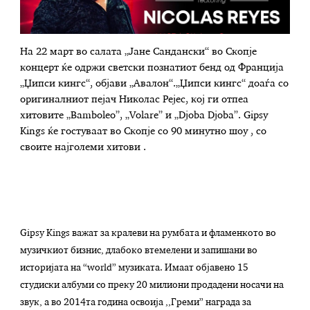
На 22 март во салата „Јане Сандански“ во Скопје
концерт ќе одржи светски познатиот бенд од Франција
„Џипси кингс“, објави „Авалон“.„Џипси кингс“ доаѓа со
оригиналниот пејач Николас Рејес, кој ги отпеа
хитовите „Bamboleo”, „Volare” и „Djoba Djoba”. Gipsy
Kings ќе гостуваат во Скопје со 90 минутно шоу , со
своите најголеми хитови .
Gipsy Kings важат за кралеви на румбата и фламенкото во
музичкиот бизнис, длабоко втемелени и запишани во
историјата на “world” музиката. Имаат објавено 15
студиски албуми со преку 20 милиони продадени носачи на
звук, а во 2014та година освоија ,,Греми” награда за