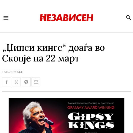
Se
Main
Menu
„Џипси кингс“ доаѓа во
Скопје на 22 март
06/02/2025 14:48