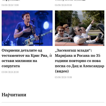
06/08/2026 13:08
06/08/2026 09:08
Откриени деталите од
„Засекогаш млади“:
тестаментот на Крис Риа, ѝ
Маријана и Росана по 35
остави милиони на
години повторно со нова
сопругата
песна со Дац и Александар
(видео)
05/08/2026 20:08
05/08/2026 19:08
Најчитани