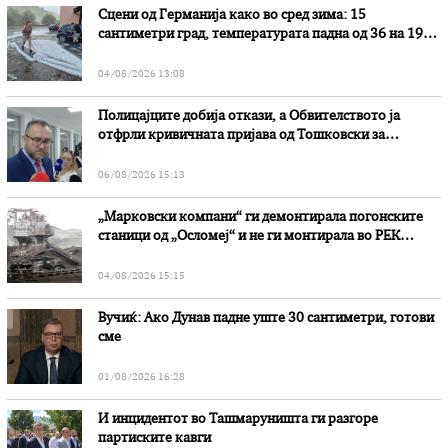
Сцени од Германија како во сред зима: 15
сантиметри град, температурата падна од 36 на 19
степени
04/08/2026 13:08
Полицајците добија откази, а Обвителството ја
отфрли кривичната пријава од Тошковски за
наводни злоупотреби
06/08/2026 15:13
„Марковски компани“ ги демонтирала погонските
станици од „Осломеј“ и не ги монтирала во РЕК
„Битола“, стои во вештачењето на обвинителството
04/08/2026 15:15
Вучиќ: Ако Дунав падне уште 30 сантиметри, готови
сме
01/08/2026 16:28
И инцидентот во Ташмаруништa ги разгоре
партиските кавги