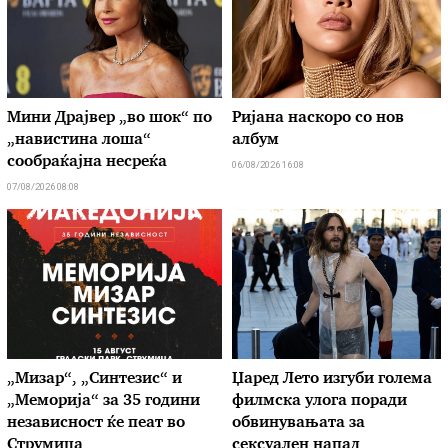
Мини Драјвер „во шок“ по
Ријана наскоро со нов
„навистина лоша“
албум
сообраќајна несреќа
06/08/2026 16:08
07/08/2026 08:08
„Мизар“, „Синтезис“ и
Џаред Лето изгуби голема
„Меморија“ за 35 години
филмска улога поради
независност ќе пеат во
обвинувањата за
Струмица
сексуален напад