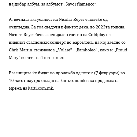
најдобар албум, за албумот „Savor flamenco“.
A, вечната актуелност на Nicolas Reyes е повеќе од
очигледна. За тоа сведочи и фактот дека, во 2023та година,
Nicolas Reyes беше специјален гостин на Coldplay на
нивниот стадионски концерт во Барселона, на кој заедно со
Chris Martin, ги изведоа ,,Volare”, ,,Bamboleo”, како и ,,Proud
Mary” во чест на Tina Turner.
Влезниците ќе бидат во продажба од петок (7 февруари) во
10 часот наутро онлајн на
karti.com.mk
и во продажната
мрежа на
karti.com.mk.