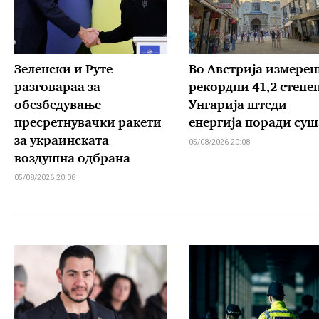
Зеленски и Руте
Во Австрија измерен
разговараа за
рекордни 41,2 степе
обезбедување
Унгарија штеди
пресретнувачки ракети
енергија поради суш
за украинската
05/08/2026 20:08
воздушна одбрана
05/08/2026 20:08