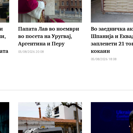
и
Папата Лав во ноември
Во заедничка ак
ни,
во посета на Уругвај,
Шпанија и Еква
Аргентина и Перу
запленети 21 то
ата
кокаин
05/08/2026 20:08
05/08/2026 18:08