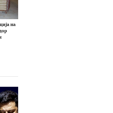
ција на
дор
н