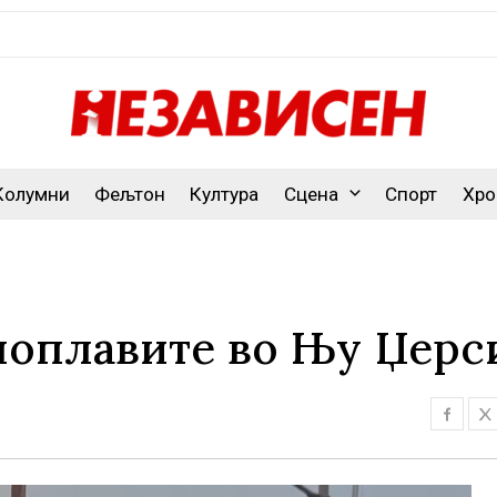
Колумни
Фељтон
Култура
Сцена
Спорт
Хро
 поплавите во Њу Џерс