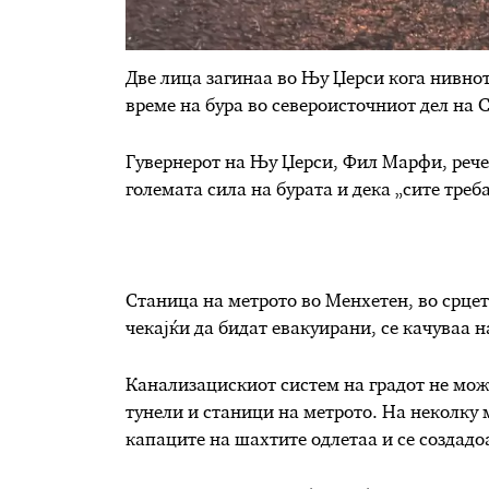
Две лица загинаа во Њу Џерси кога нивнот
време на бура во североисточниот дел на 
Гувернерот на Њу Џерси, Фил Марфи, рече
големата сила на бурата и дека „сите треб
Станица на метрото во Менхетен, во срцет
чекајќи да бидат евакуирани, се качуваа н
Канализацискиот систем на градот не мож
тунели и станици на метрото. На неколку 
капаците на шахтите одлетаа и се создадо