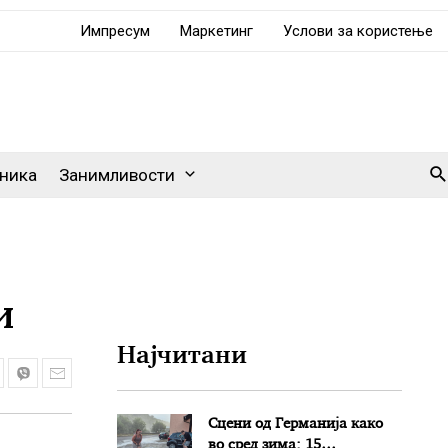
Импресум
Маркетинг
Услови за користење
Se
ника
Занимливости
и
Најчитани
Сцени од Германија како
во сред зима: 15