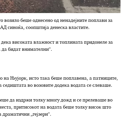
о возило беше однесено од ненадејните поплави за
САД синоќа, соопштија денеска властите.
 дека високата влажност и топлината придонеле за
а да бидат внимателни“.
о на Њујорк, исто така беше поплавена, а патниците,
а седиштата во возовите додека водата се слеваше.
еше да издржи толку многу дожд и се прелеваше во
места, притисокот на водата беше толку висок што
а драматични „гејзери“.