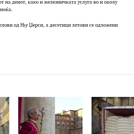
т на денот, како и железничката услуга во и околу
иноќа.
елови од Њу Џерси, а десетици летови се одложени