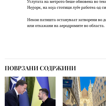
Услугата на метрото беше обновена во теко
Њујорк, на која стотици луѓе работеа од с
Некои патишта остануваат затворени во д
или откажани на аеродромите во областа.
ПОВРЗАНИ СОДРЖИНИ