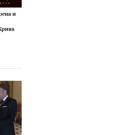
рена и
Крива