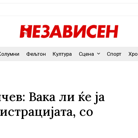
Колумни
Фељтон
Култура
Сцена
Спорт
Хро
в: Вака ли ќе ја
страцијата, со