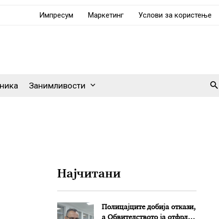
Импресум
Маркетинг
Услови за користење
Se
ника
Занимливости
Најчитани
Полицајците добија откази,
а Обвителството ја отфрли