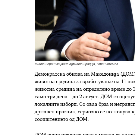
Министерот за јавна администрација, Горан Минчев
Демократска обнова на Македонија (ДОМ) 
животна средина за вработување на 11 по
животна средина на определено време до 3
само три дена – до 2 август. ДОМ го оцен
локалните избори. Со оваа брза и нетранс
државен празник, сериозно се поткопува к
соопштението од ДОМ.