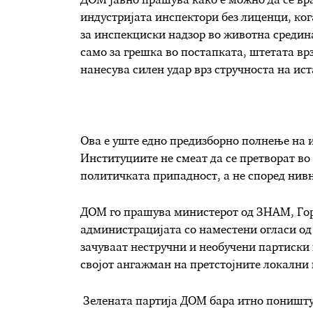
ДОМ јавно прашува како е можно да се вр
индустријата инспектори без лиценци, ког
за инспекциски надзор во животна средина
само за грешка во постапката, штетата вр
нанесува силен удар врз стручноста на ист
Ова е уште едно предизборно полнење на 
Институциите не смеат да се претворат во
политичката припадност, а не според нив
ДОМ го прашува министерот од ЗНАМ, Гора
администрацијата со наместени огласи од
зачуваат нестручни и необучени партиски 
својот ангажман на претстојните локални 
Зелената партија ДОМ бара итно поништу