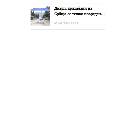
Двајца државјани на
Србија се тешко повредени
во сообраќајката на патот
05/08/2026 13:37
Прилеп-Битола