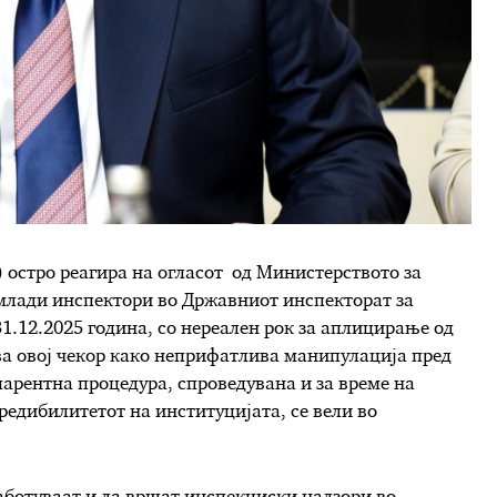
остро реагира на огласот од Министерството за
млади инспектори во Државниот инспекторат за
1.12.2025 година, со нереален рок за аплицирање од
ува овој чекор како неприфатлива манипулација пред
парентна процедура, спроведувана и за време на
редибилитетот на институцијата, се вели во