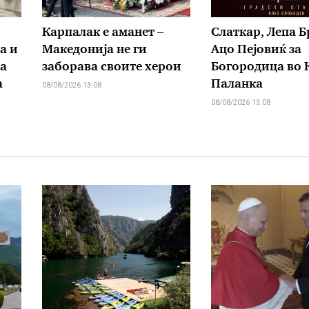
Карпалак е аманет –
Слаткар, Лепа Б
а и
Македонија не ги
Ацо Пејовиќ за
а
заборава своите херои
Богородица во 
а
Паланка
08/08/2026 13:08
08/08/2026 13:08