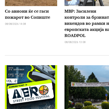
Со авиони ќе се гаси
МВР: Засилени
пожарот во Сопиште
контроли за брзинат
викендов во рамки н
08/08/2026 14:08
европската акција н
ROADPOL
08/08/2026 13:08