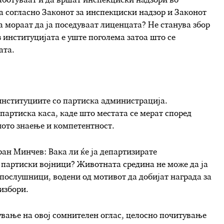
аботуваат и да вршат инспекциски надзори во
а согласно Законот за инспекциски надзор и Законот
 мораат да ја поседуваат лиценцата? Не станува збор
з институцијата е уште поголема затоа што се
ата.
институциите со партиска администрација.
 партиска каса, каде што местата се мерат според
ното знаење и компетентност.
н Минчев: Вака ли ќе ја департизирате
 партиски војници? Животната средина не може да ја
послушници, водени од мотивот да добијат награда за
избори.
вање на овој сомнителен оглас, целосно почитување