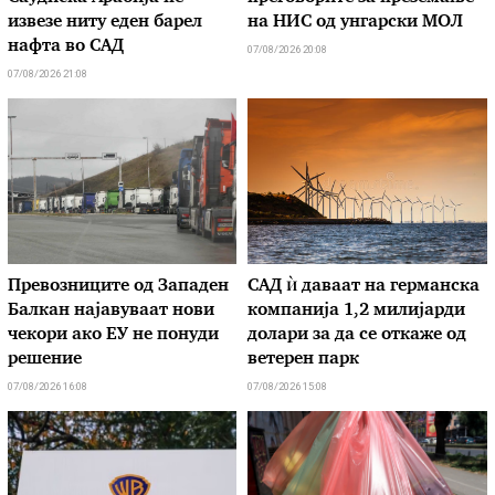
извезе ниту еден барел
на НИС од унгарски МОЛ
нафта во САД
07/08/2026 20:08
07/08/2026 21:08
Превозниците од Западен
САД ѝ даваат на германска
Балкан најавуваат нови
компанија 1,2 милијарди
чекори ако ЕУ не понуди
долари за да се откаже од
решение
ветерен парк
07/08/2026 16:08
07/08/2026 15:08