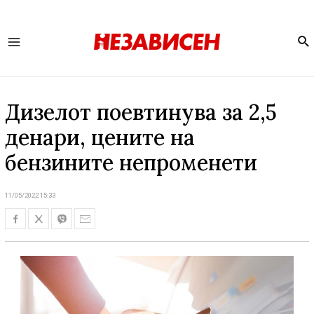
Se
Main
Menu
Дизелот поевтинува за 2,5
денари, цените на
бензините непроменети
11/05/2022 15:33