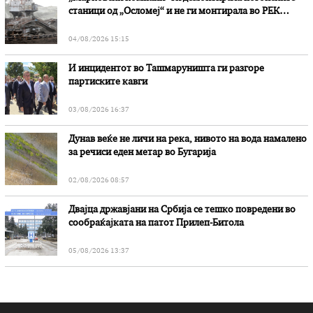
станици од „Осломеј“ и не ги монтирала во РЕК
„Битола“, стои во вештачењето на обвинителството
04/08/2026 15:15
И инцидентот во Ташмаруништa ги разгоре
партиските кавги
03/08/2026 16:37
Дунав веќе не личи на река, нивото на вода намалено
за речиси еден метар во Бугарија
02/08/2026 08:57
Двајца државјани на Србија се тешко повредени во
сообраќајката на патот Прилеп-Битола
05/08/2026 13:37