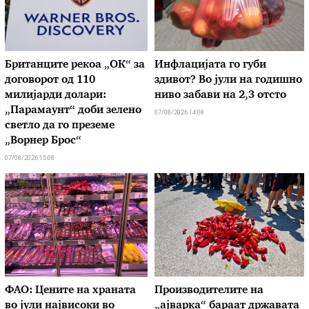
Британците рекоа „ОК“ за
Инфлацијата го губи
договорот од 110
здивот? Во јули на годишно
милијарди долари:
ниво забави на 2,3 отсто
„Парамаунт“ доби зелено
07/08/2026 14:08
светло да го преземе
„Ворнер Брос“
07/08/2026 15:08
ФАО: Цените на храната
Производителите на
во јули највисоки во
„ајварка“ бараат државата