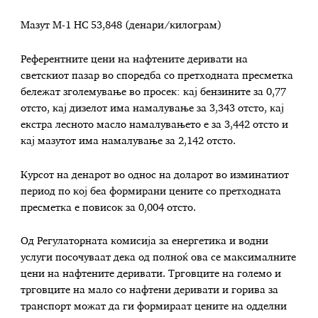
Мазут М-1 НС 53,848 (денари/килограм)
Референтните цени на нафтените деривати на
светскиот пазар во споредба со претходната пресметка
бележат зголемување во просек: кај бензините за 0,77
отсто, кај дизелот има намалување за 3,343 отсто, кај
екстра лесното масло намалувањето е за 3,442 отсто и
кај мазутот има намалување за 2,142 отсто.
Курсот на денарот во однос на доларот во изминатиот
период по кој беа формирани цените со претходната
пресметка е повисок за 0,004 отсто.
Од Регулаторната комисија за енергетика и водни
услуги посочуваат дека од полноќ ова се максималните
цени на нафтените деривати. Трговците на големо и
трговците на мало со нафтени деривати и горива за
транспорт можат да ги формираат цените на одделни