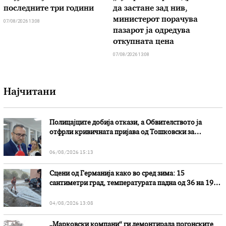
последните три години
да застане зад нив,
министерот порачува
07/08/2026 13:08
пазарот ја одредува
откупната цена
07/08/2026 13:08
Најчитани
Полицајците добија откази, а Обвителството ја
отфрли кривичната пријава од Тошковски за
наводни злоупотреби
06/08/2026 15:13
Сцени од Германија како во сред зима: 15
сантиметри град, температурата падна од 36 на 19
степени
04/08/2026 13:08
„Марковски компани“ ги демонтирала погонските