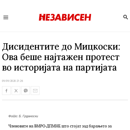
Se
Main
Menu
Дисидентите до Мицкоски:
Ова беше најтажен протест
во историјата на партијата
09/09/2020 21:26
Фото: Б. Грданоски
Членовите на ВМРО-ДПМНЕ што стојат зад барањето за