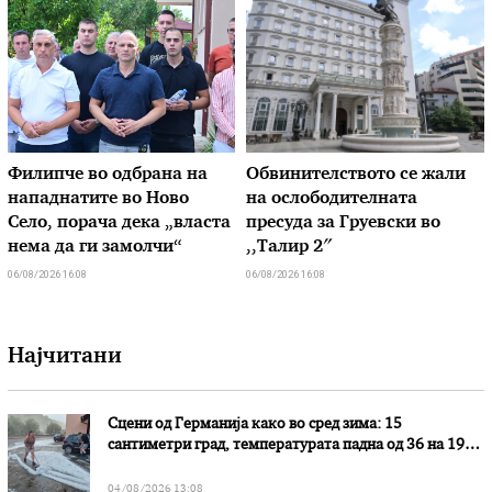
Филипче во одбрана на
Обвинителството се жали
нападнатите во Ново
на ослободителната
Село, порача дека „власта
пресуда за Груевски во
нема да ги замолчи“
,,Талир 2″
06/08/2026 16:08
06/08/2026 16:08
Најчитани
Сцени од Германија како во сред зима: 15
сантиметри град, температурата падна од 36 на 19
степени
04/08/2026 13:08