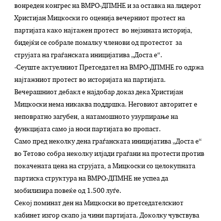
вонреден конгрес на ВМРО-ДПМНЕ и за оставка на лидерот
Христијан Мицкоски го оценија вечерниот протест на
партијата како најтажен протест во нејзината историја,
бидејќи се собрале помалку членови од протестот за
струјата на граѓанската иницијатива „Доста е“.
-Сеуште актуелниот Претседател на ВМРО-ДПМНЕ го одржа
најтажниот протест во историјата на партијата.
Вечерашниот дебакл е најдобар доказ дека Христијан
Мицкоски нема никаква поддршка. Неговиот авторитет е
неповратно загубен, а натамошното узурпирање на
функцијата само ја носи партијата во пропаст.
Само пред неколку дена граѓанската иницијатива „Доста е“
во Тетово собра неколку илјади граѓани на протести против
покачената цена на струјата, а Мицкоски со целокупната
партиска структура на ВМРО-ДПМНЕ не успеа да
мобилизира повеќе од 1.500 луѓе.
Секој поминат ден на Мицкоски во претседателскиот
кабинет изгор скапо ја чини партијата. Доколку чувствува