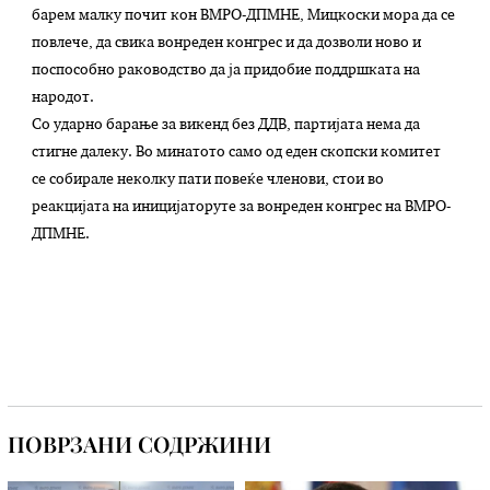
барем малку почит кон ВМРО-ДПМНЕ, Мицкоски мора да се
повлече, да свика вонреден конгрес и да дозволи ново и
поспособно раководство да ја придобие поддршката на
народот.
Со ударно барање за викенд без ДДВ, партијата нема да
стигне далеку. Во минатото само од еден скопски комитет
се собирале неколку пати повеќе членови, стои во
реакцијата на иницијаторуте за вонреден конгрес на ВМРО-
ДПМНЕ.
ПОВРЗАНИ СОДРЖИНИ