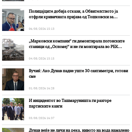
Полицајците добија откази, а Обвителството ја
отфрли кривичната пријава од Тошковски за
наводни злоупотреби
06/08/2026 15:13
„Марковски компани“ ги демонтирала погонските
станици од „Осломеј“ и не ги монтирала во РЕК
„Битола“, стои во вештачењето на обвинителството
04/08/2026 15:15
Вучиќ: Ако Дунав падне уште 30 сантиметри, готови
сме
01/08/2026 16:28
И инцидентот во Ташмаруништa ги разгоре
партиските кавги
03/08/2026 16:37
Дунав веќе не личи на река, нивото на вода намалено