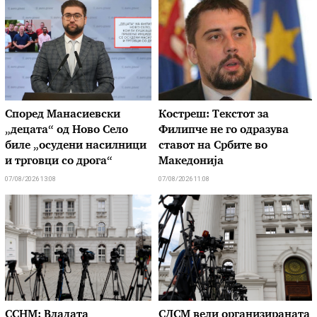
Според Манасиевски
Костреш: Текстот за
„децата“ од Ново Село
Филипче не го одразува
биле „осудени насилници
ставот на Србите во
и трговци со дрога“
Македонија
07/08/2026 13:08
07/08/2026 11:08
ССНМ: Владата
СДСМ вели организираната