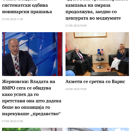
систематски одбива
кампања на омраза
новинарски прашања
продолжува, заедно со
цензурата во медиумите
07/08/2026 11:08
07/08/2026 09:08
Жерновски: Владата на
Ахмети се сретна со Варнс
ВМРО сега се обидува
06/08/2026 18:08
како успех да го
претстави она што додека
беше во опозиција го
нарекуваше „предавство“
07/08/2026 07:08