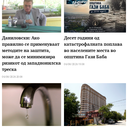
Даниловски: Ако
Десет години од
правилно се применуваат
катастрофалната поплава
методите на заштита,
во населените места во
може да се минимизира
општина Гази Баба
ризикот од западнонилска
06/08/2026 19:08
треска
06/08/2026 20:08