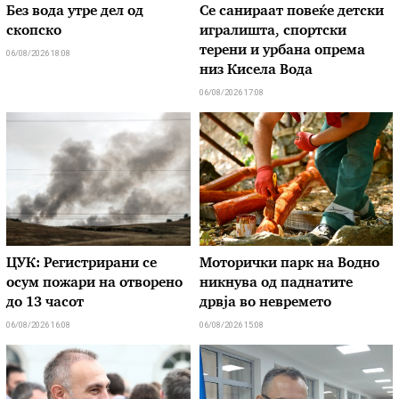
Без вода утре дел од
Се санираат повеќе детски
скопско
игралишта, спортски
терени и урбана опрема
06/08/2026 18:08
низ Кисела Вода
06/08/2026 17:08
ЦУК: Регистрирани се
Моторички парк на Водно
осум пожари на отворено
никнува од паднатите
до 13 часот
дрвја во невремето
06/08/2026 16:08
06/08/2026 15:08