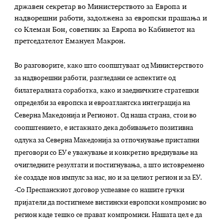
државен секретар во Министерството за Европа и
надворешни работи, задолжена за европски прашања и
со Клеман Бон, советник за Европа во Кабинетот на
претседателот Емануел Макрон.
Во разговорите, како што соопштуваат од Министерството
за надворешни работи, разгледани се аспектите од
билатералната соработка, како и заедничките стратешки
определби за европска и евроатлантска интеграција на
Северна Македонија и Регионот. Од наша страна, стои во
соопштението, е истакнато дека добивањето позитивна
одлука за Северна Македонија за отпочнување пристапни
преговори со ЕУ е уважување и конкретно вреднување на
очигледните резултати и постигнувања, а што истовремено
ќе создаде нов импулс за нас, но и за целиот регион и за ЕУ.
-Со Преспанскиот договор успеавме со нашите грчки
пријатели да постигнеме вистински европски компромис во
регион каде тешко се прават компромиси. Нашата цел е да