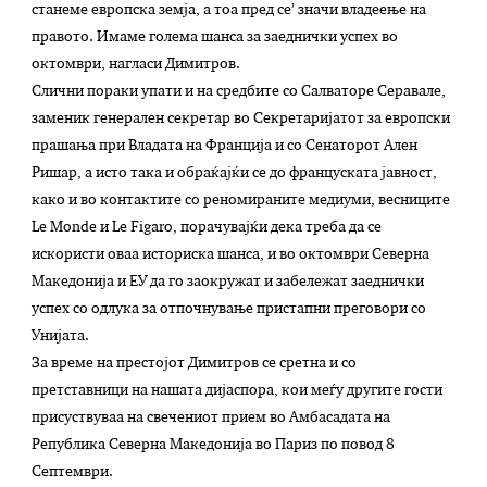
станеме европска земја, а тоа пред се’ значи владеење на
правото. Имаме голема шанса за заеднички успех во
октомври, нагласи Димитров.
Слични пораки упати и на средбите со Салваторе Серавале,
заменик генерален секретар во Секретаријатот за европски
прашања при Владата на Франција и со Сенаторот Ален
Ришар, а исто така и обраќајќи се до француската јавност,
како и во контактите со реномираните медиуми, весниците
Le Monde и Le Figaro, порачувајќи дека треба да се
искористи оваа историска шанса, и во октомври Северна
Македонија и ЕУ да го заокружат и забележат заеднички
успех со одлука за отпочнување пристапни преговори со
Унијата.
За време на престојот Димитров се сретна и со
претставници на нашата дијаспора, кои меѓу другите гости
присуствуваа на свечениот прием во Амбасадата на
Република Северна Македонија во Париз по повод 8
Септември.