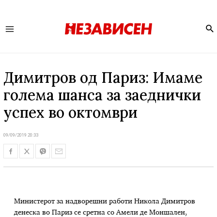
Se
Main
Menu
Димитров од Париз: Имаме
голема шанса за заеднички
успех во октомври
09/09/2019 20:33
Министерот за надворешни работи Никола Димитров
денеска во Париз се сретна со Амели де Моншален,