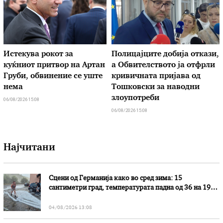
Истекува рокот за
Полицајците добија откази,
куќниот притвор на Артан
а Обвителството ја отфрли
Груби, обвинение се уште
кривичната пријава од
нема
Тошковски за наводни
злоупотреби
06/08/2026 15:08
06/08/2026 15:08
Најчитани
Сцени од Германија како во сред зима: 15
сантиметри град, температурата падна од 36 на 19
степени
04/08/2026 13:08