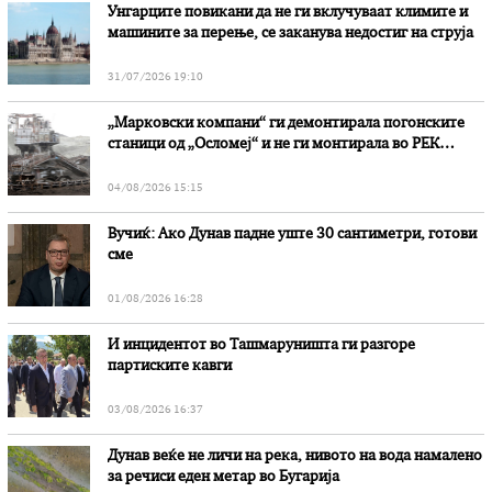
Унгарците повикани да не ги вклучуваат климите и
машините за перење, се заканува недостиг на струја
31/07/2026 19:10
„Марковски компани“ ги демонтирала погонските
станици од „Осломеј“ и не ги монтирала во РЕК
„Битола“, стои во вештачењето на обвинителството
04/08/2026 15:15
Вучиќ: Ако Дунав падне уште 30 сантиметри, готови
сме
01/08/2026 16:28
И инцидентот во Ташмаруништa ги разгоре
партиските кавги
03/08/2026 16:37
Дунав веќе не личи на река, нивото на вода намалено
за речиси еден метар во Бугарија