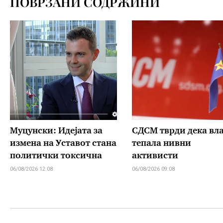
ПОВРЗАНИ СОДРЖИНИ
Муцунски: Идејата за
СДСМ тврди дека вл
измена на Уставот стана
тепала нивни
политички токсична
активисти
06/08/2026 12:08
06/08/2026 09:08