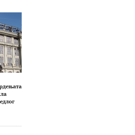
врдењата
ила
едлог