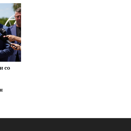
и со
н