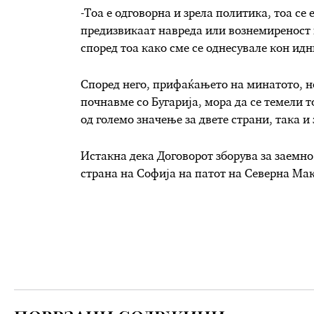
-Тоа е одговорна и зрела политика, тоа се
предизвикаат навреда или вознемиреност к
според тоа како сме се однесувале кон ид
Според него, прифаќањето на минатото, но
почнавме со Бугарија, мора да се темели т
од големо значење за двете страни, така и
Истакна дека Договорот зборува за заемно
страна на Софија на патот на Северна Мак