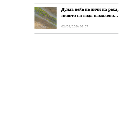
Дунав веќе не личи на река,
нивото на вода намалено
за речиси еден метар во
02/08/2026 08:57
Бугарија