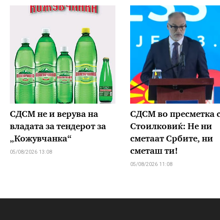
СДСМ не и верува на
СДСМ во пресметка 
владата за тендерот за
Стоилковиќ: Не ни
„Кожувчанка“
сметаат Србите, ни
сметаш ти!
05/08/2026 13:08
05/08/2026 11:08