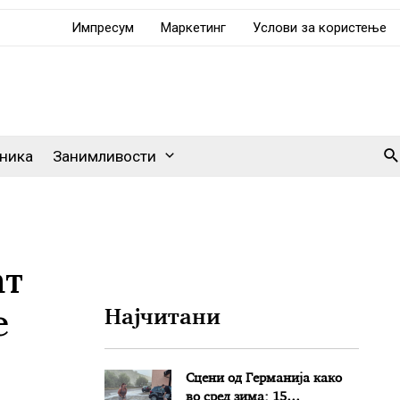
Импресум
Маркетинг
Услови за користење
Se
ника
Занимливости
ат
е
Најчитани
Сцени од Германија како
во сред зима: 15