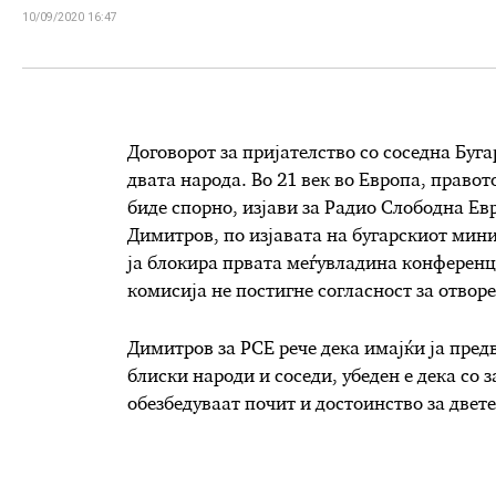
10/09/2020 16:47
Договорот за пријателство со соседна Буга
двата народа. Во 21 век во Европа, право
биде спорно, изјави за Радио Слободна Е
Димитров, по изјавата на бугарскиот мини
ја блокира првата меѓувладина конференц
комисија не постигне согласност за отво
Димитров за РСЕ рече дека имајќи ја пред
блиски народи и соседи, убеден е дека со 
обезбедуваат почит и достоинство за двете