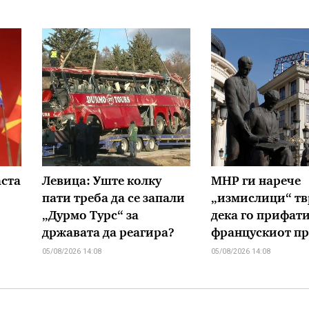
аста
Левица: Уште колку
МНР ги нарече
пати треба да се запали
„измислици“ т
„Дурмо Турс“ за
дека го прифат
државата да реагира?
францускиот пр
05/08/2026 14:08
05/08/2026 14:08