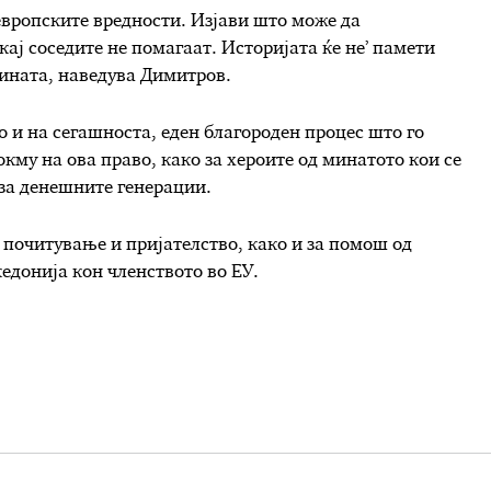
 европските вредности. Изјави што може да
ај соседите не помагаат. Историјата ќе не’ памети
нината, наведува Димитров.
 и на сегашноста, еден благороден процес што го
окму на ова право, како за хероите од минатото кои се
 за денешните генерации.
 почитување и пријателство, како и за помош од
едонија кон членството во ЕУ.