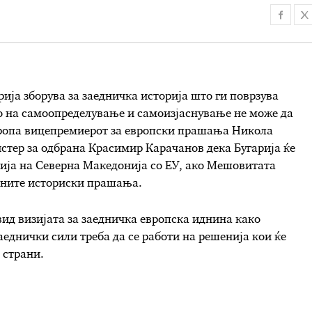
рија зборува за заедничка историја што ги поврзува
то на самоопределување и самоизјаснување не може да
вропа вицепремиерот за европски прашања Никола
стер за одбрана Красимир Карачанов дека Бугарија ќе
ија на Северна Македонија со ЕУ, ако Мешовитата
рените историски прашања.
вид визијата за заедничка европска иднина како
заеднички сили треба да се работи на решенија кои ќе
 страни.