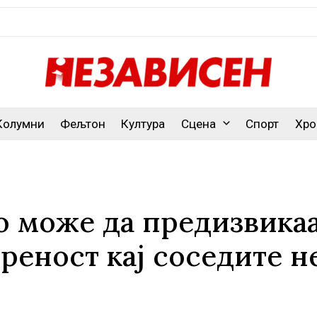
Колумни
Фељтон
Култура
Сцена
Спорт
Хро
о може да предизвика
реност кај соседите н