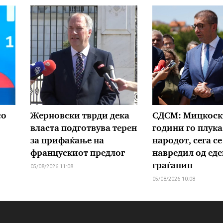
со
Жерновски тврди дека
СДСМ: Мицкоск
власта подготвува терен
години го плука
за прифаќање на
народот, сега се
францускиот предлог
навредил од еде
граѓанин
05/08/2026 11:08
05/08/2026 10:08