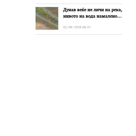
Дунав веќе не личи на река,
нивото на вода намалено
за речиси еден метар во
02/08/2026 08:57
Бугарија