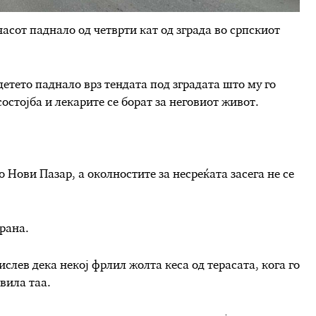
часот паднало од четврти кат од зграда во српскиот
етето паднало врз тендата под зградата што му го
состојба и лекарите се борат за неговиот живот.
 Нови Пазар, а околностите за несреќата засега не се
рана.
ислев дека некој фрлил жолта кеса од терасата, кога го
вила таа.