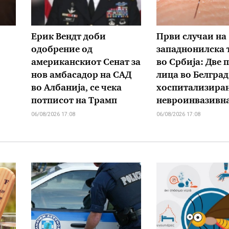
Ерик Вендт доби
Први случаи на
одобрение од
западнонилска 
американскиот Сенат за
во Србија: Две 
нов амбасадор на САД
лица во Белград
во Албанија, се чека
хоспитализиран
потписот на Трамп
невроинвазивн
06/08/2026 17:08
06/08/2026 17:08