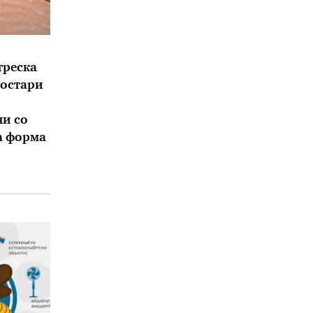
треска
постари
и со
а форма