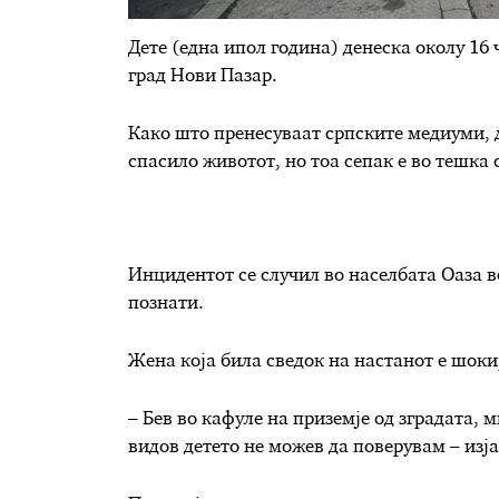
Дете (една ипол година) денеска околу 16 
град Нови Пазар.
Како што пренесуваат српските медиуми, д
спасило животот, но тоа сепак е во тешка 
Инцидентот се случил во населбата Оаза во
познати.
Жена која била сведок на настанот е шоки
– Бев во кафуле на приземје од зградата, м
видов детето не можев да поверувам – изја