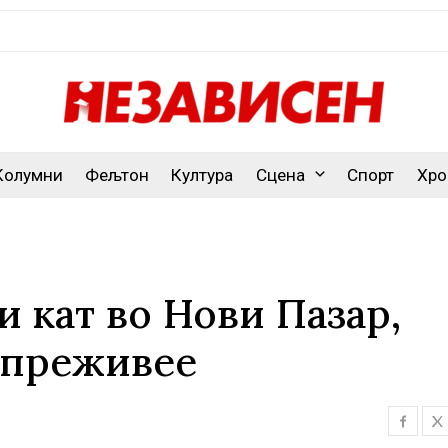
Колумни
Фељтон
Култура
Сцена
Спорт
Хро
и кат во Нови Пазар,
а преживее