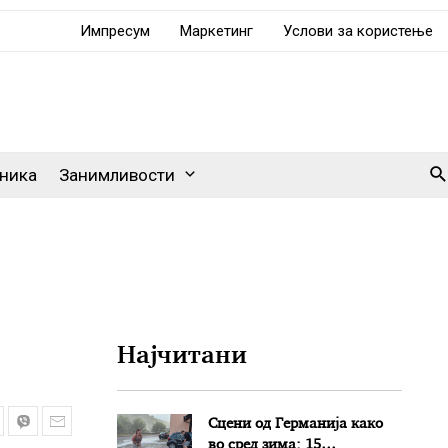
Импресум
Маркетинг
Услови за користење
Se
ника
Занимливости
Најчитани
Сцени од Германија како
во сред зима: 15