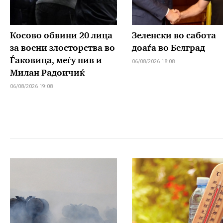
Косово обвини 20 лица
Зеленски во сабота
за воени злосторства во
доаѓа во Белград
Ѓаковица, меѓу нив и
06/08/2026 18:08
Милан Радоичиќ
06/08/2026 19:08