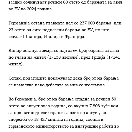
заедно сочинуваат речиси 80 отсто од барањата за азил
во ЕУ во 2024 година.
Германија остана главната цел со 237 000 барања, или
23 отсто од сите поднесени барања во ЕУ, по што
следат Шпанија, Италија и Франција.
Кипар останува земја со најголем број барања за азил
по глава на жител (1/138 жители), пред Грција (1/141
жител).
Сепак, податоците покажуваат дека бројот на барања
се намалува иако дебатата за нив се зголемува.
Во Германија, бројот на барања опадна за речиси 60
отсто во август оваа година, со вкупно 7 803 луѓе кои
за прв пат поднеле барање за азил во август, во
споредба со 18 427 минатата година, соопшти
германското министерството за внатрешни работи во