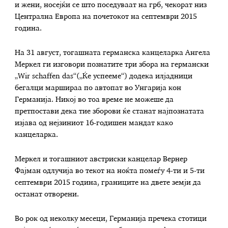
и жени, носејќи се што поседуваат на грб, чекорат низ
Централна Европа на почетокот на септември 2015
година.
На 31 август, тогашната германска канцеларка Ангела
Меркел ги изговори познатите три збора на германски
„Wir schaffen das“(„Ќе успееме“) додека илјадници
бегалци маршираа по автопат во Унгарија кон
Германија. Никој во тоа време не можеше да
претпостави дека тие зборови ќе станат најпознатата
изјава од нејзиниот 16-годишен мандат како
канцеларка.
Меркел и тогашниот австриски канцелар Вернер
Фајман одлучија во текот на ноќта помеѓу 4-ти и 5-ти
септември 2015 година, границите на двете земји да
останат отворени.
Во рок од неколку месеци, Германија пречека стотици