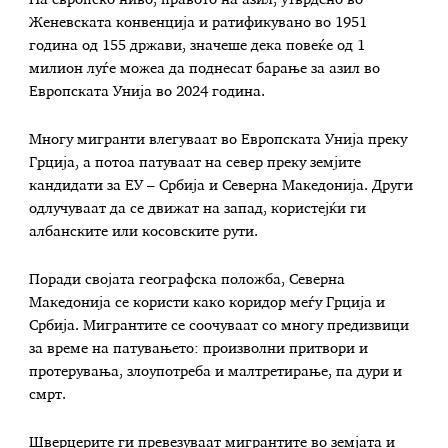
На европско ниво, правото на азил, утврдено во
Женевската конвенција и ратификувано во 1951
година од 155 држави, значеше дека повеќе од 1
милион луѓе можеа да поднесат барање за азил во
Европската Унија во 2024 година.
Многу мигранти влегуваат во Европската Унија преку
Грција, а потоа патуваат на север преку земјите
кандидати за ЕУ – Србија и Северна Македонија. Други
одлучуваат да се движат на запад, користејќи ги
албанските или косовските рути.
Поради својата географска положба, Северна
Македонија се користи како коридор меѓу Грција и
Србија. Мигрантите се соочуваат со многу предизвици
за време на патувањето: произволни притвори и
протерувања, злоупотреба и малтретирање, па дури и
смрт.
Шверцерите ги превезуваат мигрантите во земјата и