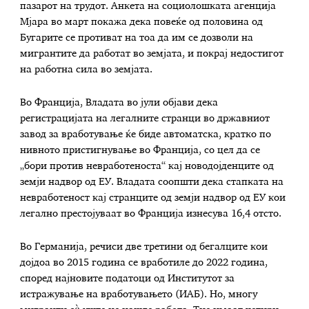
пазарот на трудот. Анкета на социолошката агенција
Мјара во март покажа дека повеќе од половина од
Бугарите се противат на тоа да им се дозволи на
мигрантите да работат во земјата, и покрај недостигот
на работна сила во земјата.
Во Франција, Владата во јули објави дека
регистрацијата на легалните странци во државниот
завод за вработување ќе биде автоматска, кратко по
нивното пристигнување во Франција, со цел да се
„бори против невработеноста“ кај новодојденците од
земји надвор од ЕУ. Владата соопшти дека стапката на
невработеност кај странците од земји надвор од ЕУ кои
легално престојуваат во Франција изнесува 16,4 отсто.
Во Германија, речиси две третини од бегалците кои
дојдоа во 2015 година се вработиле до 2022 година,
според најновите податоци од Институтот за
истражување на вработувањето (ИАБ). Но, многу