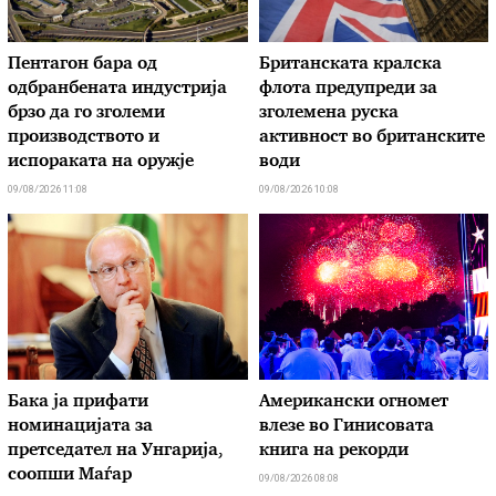
Пентагон бара од
Британската кралска
одбранбената индустрија
флота предупреди за
брзо да го зголеми
зголемена руска
производството и
активност во британските
испораката на оружје
води
09/08/2026 11:08
09/08/2026 10:08
Бака ја прифати
Американски огномет
номинацијата за
влезе во Гинисовата
претседател на Унгарија,
книга на рекорди
соопши Маѓар
09/08/2026 08:08