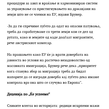
процедури за азил и враќање и хармонизиран систем
за управување со пристигнувањето на државјани на
земји што не се членки на ЕУ, изјави Брунер.
-За да ги спречиме луѓето да одат на опасни патувања,
треба да соработуваме со трети земји кои се дел од
рутата, како и земјите од каде доаѓаат мигрантите,
рече австрискиот комесар.
На прашањето како ЕУ ќе ја врати довербата на
јавноста во услови на растечко незадоволство од
масовната имиграција, Брунер рече дека „приоритет
кога станува збор за миграција треба да бидат
напорите да се изгради доверба кај луѓето дека имаме
контрола врз она што се случува во Европа“.
Деценија по „Ќе успееме“
Сликите влегоа во историјата: редици исцрпени мажи