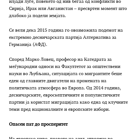
илјади луѓе, повеќето од нив бегаа од конфликти во
Сирија, Ирак или Авганистан – пресвртен момент што
длабоко ја подели земјата.
Се вели дека 2015 година го овозможила подемот на
екстремно десничарската партија Алтернатива за
Германија (АФД).
Според Марко Ловец, професор на Катедрата за
меѓународни односи на Факултетот за општествени
науки во Љубљана, ситуацијата со мигрантите беше
еден од главните двигатели на промената на
политичката атмосфера во Европа. Од 2014 година,
десничарските, евроскептичните и популистичките
партии ја користат миграцијата како една од клучните
теми пред националните и европските избори.
Опасен пат до просперитет