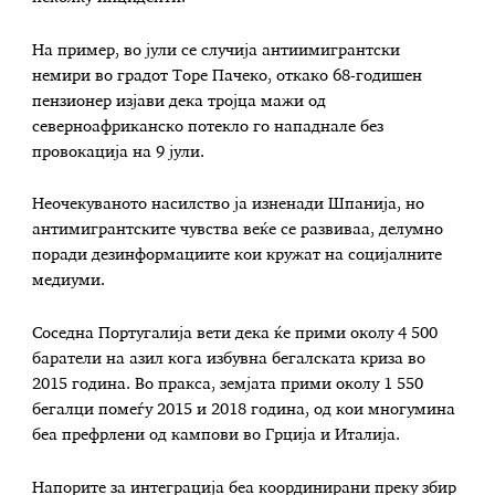
На пример, во јули се случија антиимигрантски
немири во градот Торе Пачеко, откако 68-годишен
пензионер изјави дека тројца мажи од
северноафриканско потекло го нападнале без
провокација на 9 јули.
Неочекуваното насилство ја изненади Шпанија, но
антимигрантските чувства веќе се развиваа, делумно
поради дезинформациите кои кружат на социјалните
медиуми.
Соседна Португалија вети дека ќе прими околу 4 500
баратели на азил кога избувна бегалската криза во
2015 година. Во пракса, земјата прими околу 1 550
бегалци помеѓу 2015 и 2018 година, од кои многумина
беа префрлени од кампови во Грција и Италија.
Напорите за интеграција беа координирани преку збир