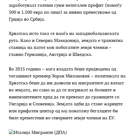
заработуваат големи суми нелегален профит (помеѓу
500 и 1.500 евра по лице) за нивно пренесување од
Грција во Србија.
Хрватска исто така се наоѓа на западнобалканската
рута. Како и Северна Македонија, земјата е транзитна
станица на патот кон побогатите земји членки –
главно Германија, Австрија и Шведска.
Во 2015 година – кога владата беше предводена од
тогашниот премиер Зоран Милановиќ – политиката на
Хрватска беше да им дозволи на мигрантите да влезат
во земјата, но само за да се погрижат за болните и
изнемоштените пред да ги превезат до границите со
Унгарија и Словенија. Земјата одби да стане жариште
или прифатен центар од кој понатаму бегалците би
биле преместени во северните земји членки на ЕУ.