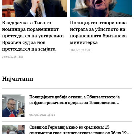
Владејачката Тиса го
Полицијата отвори нова
номинира поранешниот
истрага за убиството на
претседател на унгарскиот
поранешната британска
Врховен суд за нов
министерка
претседател на земјата
08/08/2026 12:08
08/08/2026 14:08
Најчитани
Полицајците добија откази, а Обвителството ја
отфрли кривичната пријава од Тошковски за
наводни злоупотреби
06/08/2026 15:13
Сцени од Германија како во сред зима: 15
сантиметри град, температурата падна од 36 на 19