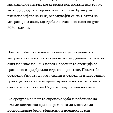
миграциски систем кој ја враќа контролата врз тоа кој
може да дојде во Европа, а кој не, рече Брунер во
писмена изјава за ЕНР, осврнувајќи се на Пактот за
миграција и азил, кој треба да стапи на сила во јуни
2026 година.
Пактот е збир на нови правила за управување со
миграцијата и воспоставување на заеднички систем за
азил на ниво на ЕУ. Според Европската агенција за
гранична и крајбрежна стража, Фронтекс, Пактот ќе
обезбеди Унијата да има силни и безбедни надворешни
граници, да се гарантираат правата на луѓето и ниту
една земја членка на ЕУ да не биде оставена сама.
-Ја средуваме нашата европска куќа и работиме да
имаме вистинска правна рамка за да можеме да
воспоставиме брзи, ефикасни и поедноставени