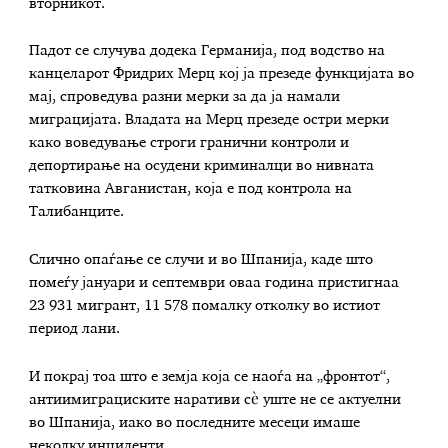
вторникот.
Падот се случува додека Германија, под водство на
канцеларот Фридрих Мерц кој ја презеде функцијата во
мај, спроведува разни мерки за да ја намали
миграцијата. Владата на Мерц презеде остри мерки
како воведување строги гранични контроли и
депортирање на осудени криминалци во нивната
татковина Авганистан, која е под контрола на
Талибанците.
Слично опаѓање се случи и во Шпанија, каде што
помеѓу јануари и септември оваа година пристигнаа
23 931 мигрант, 11 578 помалку отколку во истиот
период лани.
И покрај тоа што е земја која се наоѓа на „фронтот“,
антиимиграциските наративи сè уште не се актуелни
во Шпанија, иако во последните месеци имаше
неколку инциденти.