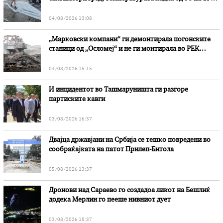
степени
04/08/2026 13:08
„Марковски компани“ ги демонтирала погонските
станици од „Осломеј“ и не ги монтирала во РЕК
„Битола“, стои во вештачењето на обвинителството
04/08/2026 15:15
И инцидентот во Ташмаруништa ги разгоре
партиските кавги
03/08/2026 16:37
Двајца државјани на Србија се тешко повредени во
сообраќајката на патот Прилеп-Битола
05/08/2026 13:37
Дронови над Сараево го создадоа ликот на Бешлиќ
додека Мерлин го пееше нивниот дует
03/08/2026 18:37