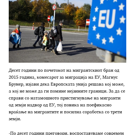
Десет години по почетокот на мигрантскиот бран од
2015 година, комесарот за миграција на ЕУ, Магнус
Брунер, изјави дека Европската унија решава кој може,
а кој не може да ги помине нејзините граници. За да се
справи со натамошното пристигнување на мигранти
од земји надвор од ЕУ, тој повика на поефикасно
враќање на мигрантите и посилна соработка со трети
земји.
-По десет години преговори, воспоставуваме современ