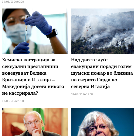
09/08/2026 09:08
Хемиска кастрација за
Над двесте луѓе
сексуални престапници
евакуирани поради голем
воведуваат Велика
шумски пожар во близина
Британија и Италија –
на езерото Гарда во
Македонија досега никого
северна Италија
не кастрирала?
08/08/2026 17:08
08/08/2026 20:08