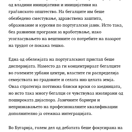
од владини иницијативи и иницијативи на
граѓанското општество. На бегалците им беше
обезбедено сместување, здравствена заштита,
образование и курсеви по португалски јазик. Исто така,
беа развиени програми за вработување, иако
усогласувањето на вештините со потребите на пазарот
на трудот се покажа тешко.
Една од обележјата на португалскиот пристап беше
дисперзијата. Наместо да ги концентрираат бегалците
во големите урбани центри, властите ги распределија
семејствата во градовите и селата низ целата земја.
Оваа стратегија поттикна блиски врски со заедницата,
но исто така многу бегалци се чувствуваа изолирани од
пошироката дијаспора. Јазичните бариери и
непризнавањето на професионалните квалификации
дополнително ја отежнаа интеграцијата.
Во Бугарија, голем дел од дебатата беше фокусирана на