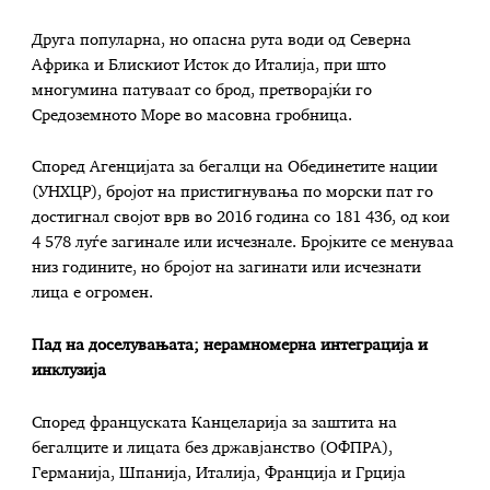
Друга популарна, но опасна рута води од Северна
Африка и Блискиот Исток до Италија, при што
многумина патуваат со брод, претворајќи го
Средоземното Море во масовна гробница.
Според Агенцијата за бегалци на Обединетите нации
(УНХЦР), бројот на пристигнувања по морски пат го
достигнал својот врв во 2016 година со 181 436, од кои
4 578 луѓе загинале или исчезнале. Бројките се менуваа
низ годините, но бројот на загинати или исчезнати
лица е огромен.
Пад на доселувањата; нерамномерна интеграција и
инклузија
Според француската Канцеларија за заштита на
бегалците и лицата без државјанство (ОФПРА),
Германија, Шпанија, Италија, Франција и Грција