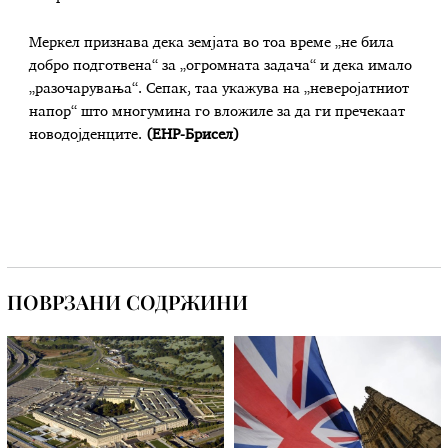
Меркел признава дека земјата во тоа време „не била
добро подготвена“ за „огромната задача“ и дека имало
„разочарувања“. Сепак, таа укажува на „неверојатниот
напор“ што многумина го вложиле за да ги пречекаат
новодојденците.
(ЕНР-Брисел)
ПОВРЗАНИ СОДРЖИНИ