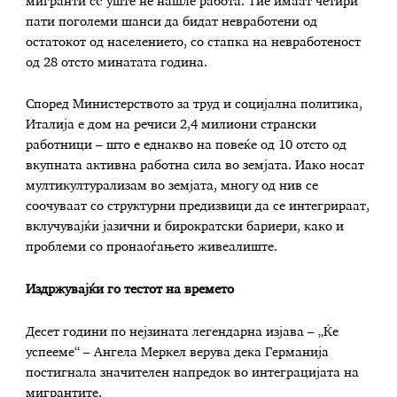
мигранти сè уште не нашле работа. Тие имаат четири
пати поголеми шанси да бидат невработени од
остатокот од населението, со стапка на невработеност
од 28 отсто минатата година.
Според Министерството за труд и социјална политика,
Италија е дом на речиси 2,4 милиони странски
работници – што е еднакво на повеќе од 10 отсто од
вкупната активна работна сила во земјата. Иако носат
мултикултурализам во земјата, многу од нив се
соочуваат со структурни предизвици да се интегрираат,
вклучувајќи јазични и бирократски бариери, како и
проблеми со пронаоѓањето живеалиште.
Издржувајќи го тестот на времето
Десет години по нејзината легендарна изјава – „Ќе
успееме“ – Ангела Меркел верува дека Германија
постигнала значителен напредок во интеграцијата на
мигрантите.