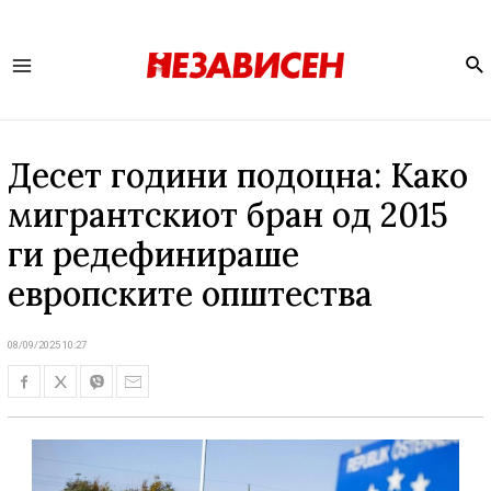
Se
Main
Menu
Десет години подоцна: Како
мигрантскиот бран од 2015
ги редефинираше
европските општества
08/09/2025 10:27