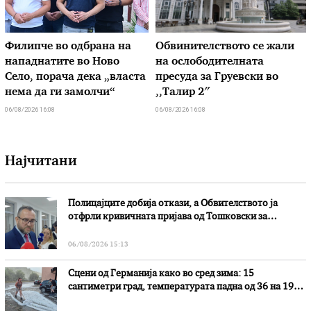
Филипче во одбрана на
Обвинителството се жали
нападнатите во Ново
на ослободителната
Село, порача дека „власта
пресуда за Груевски во
нема да ги замолчи“
,,Талир 2″
06/08/2026 16:08
06/08/2026 16:08
Најчитани
Полицајците добија откази, а Обвителството ја
отфрли кривичната пријава од Тошковски за
наводни злоупотреби
06/08/2026 15:13
Сцени од Германија како во сред зима: 15
сантиметри град, температурата падна од 36 на 19
степени