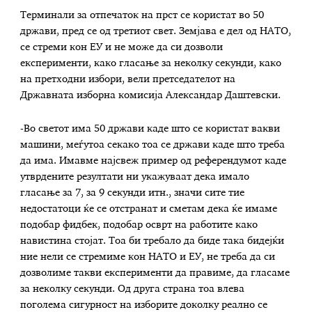
Терминали за отпечаток на прст се користат во 50
држави, пред се од третиот свет. Земјава е дел од НАТО,
се стреми кон ЕУ и не може да си дозволи
експерименти, како гласање за неколку секунди, како
на претходни избори, вели претседателот на
Државната изборна комисија Александар Даштевски.
-Во светот има 50 држави каде што се користат вакви
машини, меѓутоа секако тоа се држави каде што треба
да има. Имавме најсвеж пример од референдумот каде
утврдените резултати ни укажуваат дека имало
гласање за 7, за 9 секунди итн., значи сите тие
недостатоци ќе се отстранат и сметам дека ќе имаме
подобар фидбек, подобар осврт на работите како
навистина стојат. Тоа би требало да биде така бидејќи
ние нели се стремиме кон НАТО и ЕУ, не треба да си
дозволиме такви експерименти да правиме, да гласаме
за неколку секунди. Од друга страна тоа влева
поголема сигурност на изборите доколку реално се