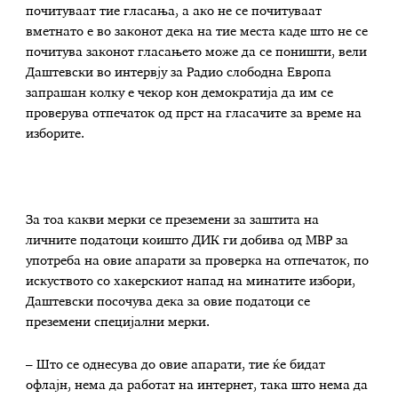
почитуваат тие гласања, а ако не се почитуваат
вметнато е во законот дека на тие места каде што не се
почитува законот гласањето може да се поништи, вели
Даштевски во интервју за Радио слободна Европа
запрашан колку е чекор кон демократија да им се
проверува отпечаток од прст на гласачите за време на
изборите.
За тоа какви мерки се преземени за заштита на
личните податоци коишто ДИК ги добива од МВР за
употреба на овие апарати за проверка на отпечаток, по
искуството со хакерскиот напад на минатите избори,
Даштевски посочува дека за овие податоци се
преземени специјални мерки.
– Што се однесува до овие апарати, тие ќе бидат
офлајн, нема да работат на интернет, така што нема да