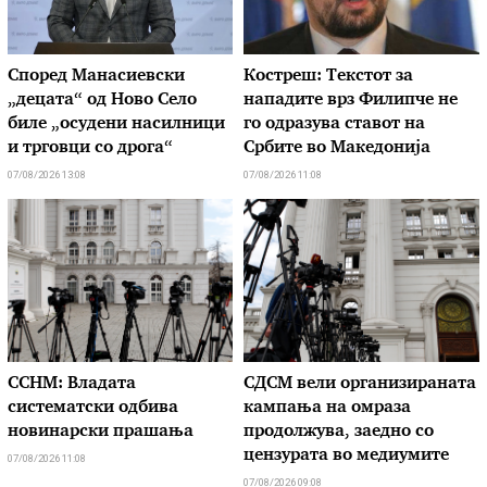
Според Манасиевски
Костреш: Текстот за
„децата“ од Ново Село
нападите врз Филипче не
биле „осудени насилници
го одразува ставот на
и трговци со дрога“
Србите во Македонија
07/08/2026 13:08
07/08/2026 11:08
ССНМ: Владата
СДСМ вели организираната
систематски одбива
кампања на омраза
новинарски прашања
продолжува, заедно со
цензурата во медиумите
07/08/2026 11:08
07/08/2026 09:08