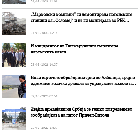
04/08/2026 13:08
„Марковски компани“ ги демонтирала погонските
станици од „Осломеј“ и не ги монтирала во РЕК
„Битола“, стои во вештачењето на обвинителството
04/08/2026 15:15
И инцидентот во Ташмаруништa ги разгоре
партиските кавги
03/08/2026 16:37
Нови строги сообраќајни мерки во Aлбанија, трајно
одземање возачка дозвола за управување возило под
дејство на алкохол и големи парични казни
09/08/2026 07:58
Двајца државјани на Србија се тешко повредени во
сообраќајката на патот Прилеп-Битола
05/08/2026 13:37