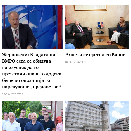
Жерновски: Владата на
Ахмети се сретна со Варнс
ВМРО сега се обидува
06/08/2026 18:08
како успех да го
претстави она што додека
беше во опозиција го
нарекуваше „предавство“
07/08/2026 07:08