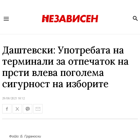
Se
Main
Menu
Даштевски: Употребата на
терминали за отпечаток на
прсти влева поголема
сигурност на изборите
29/08/2021 18:12
Фото: Б. Грданоски