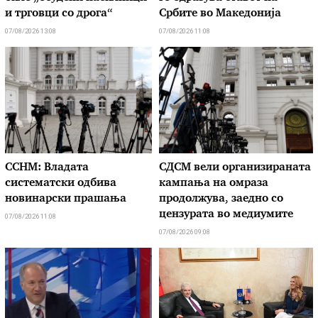
и трговци со дрога“
Србите во Македонија
07/08/2026 13:08
07/08/2026 11:08
ССНМ: Владата
СДСМ вели организираната
систематски одбива
кампања на омраза
новинарски прашања
продолжува, заедно со
цензурата во медиумите
07/08/2026 11:08
07/08/2026 09:08