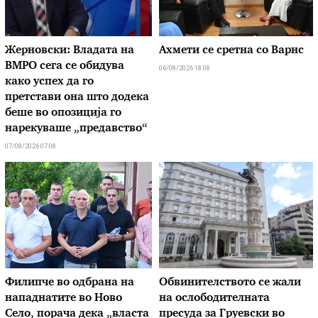
Жерновски: Владата на
Ахмети се сретна со Варнс
ВМРО сега се обидува
06/08/2026 18:08
како успех да го
претстави она што додека
беше во опозиција го
нарекуваше „предавство“
07/08/2026 07:08
Филипче во одбрана на
Обвинителството се жали
нападнатите во Ново
на ослободителната
Село, порача дека „власта
пресуда за Груевски во