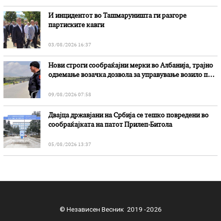
И инцидентот во Ташмаруништa ги разгоре
партиските кавги
03/08/2026 16:37
Нови строги сообраќајни мерки во Aлбанија, трајно
одземање возачка дозвола за управување возило под
дејство на алкохол и големи парични казни
09/08/2026 07:58
Двајца државјани на Србија се тешко повредени во
сообраќајката на патот Прилеп-Битола
05/08/2026 13:37
© Независен Весник 2019 -2026