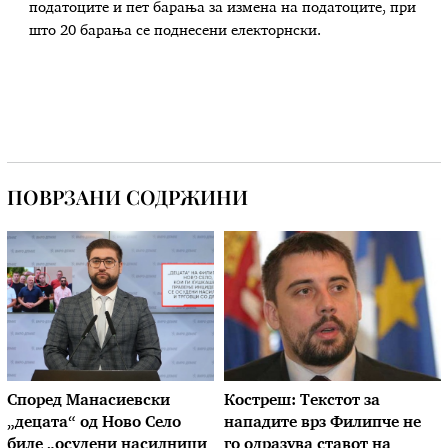
податоците и пет барања за измена на податоците, при
што 20 барања се поднесени електорнски.
ПОВРЗАНИ СОДРЖИНИ
Според Манасиевски
Костреш: Текстот за
„децата“ од Ново Село
нападите врз Филипче не
биле „осудени насилници
го одразува ставот на