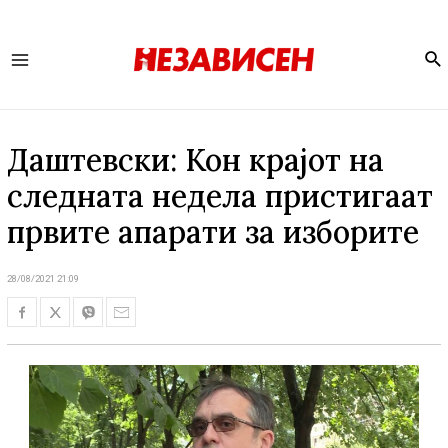
Se
Main
Menu
Даштевски: Кон крајот на
следната недела пристигаат
првите апарати за изборите
28/08/2021 21:09