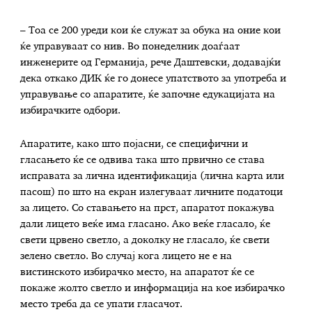
– Тоа се 200 уреди кои ќе служат за обука на оние кои
ќе управуваат со нив. Во понеделник доаѓаат
инженерите од Германија, рече Даштевски, додавајќи
дека откако ДИК ќе го донесе упатството за употреба и
управување со апаратите, ќе започне едукацијата на
избирачките одбори.
Апаратите, како што појасни, се специфични и
гласањето ќе се одвива така што првично се става
исправата за лична идентификација (лична карта или
пасош) по што на екран излегуваат личните податоци
за лицето. Со ставањето на прст, апаратот покажува
дали лицето веќе има гласано. Ако веќе гласало, ќе
свети црвено светло, а доколку не гласало, ќе свети
зелено светло. Во случај кога лицето не е на
вистинското избирачко место, на апаратот ќе се
покаже жолто светло и информација на кое избирачко
место треба да се упати гласачот.