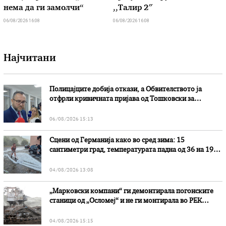
нема да ги замолчи“
,,Талир 2″
06/08/2026 16:08
06/08/2026 16:08
Најчитани
Полицајците добија откази, а Обвителството ја
отфрли кривичната пријава од Тошковски за
наводни злоупотреби
06/08/2026 15:13
Сцени од Германија како во сред зима: 15
сантиметри град, температурата падна од 36 на 19
степени
04/08/2026 13:08
„Марковски компани“ ги демонтирала погонските
станици од „Осломеј“ и не ги монтирала во РЕК
„Битола“, стои во вештачењето на обвинителството
04/08/2026 15:15