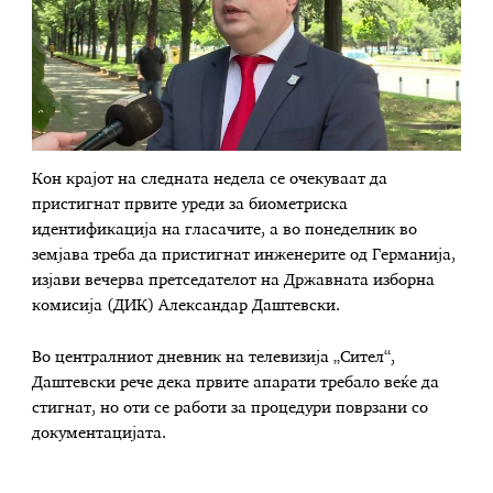
Кон крајот на следната недела се очекуваат да
пристигнат првите уреди за биометриска
идентификација на гласачите, а во понеделник во
земјава треба да пристигнат инженерите од Германија,
изјави вечерва претседателот на Државната изборна
комисија (ДИК) Александар Даштевски.
Во централниот дневник на телевизија „Сител“,
Даштевски рече дека првите апарати требало веќе да
стигнат, но оти се работи за процедури поврзани со
документацијата.