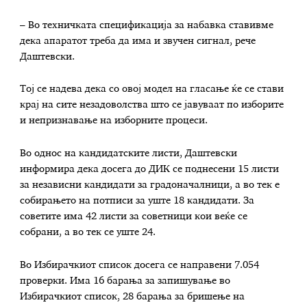
– Во техничката спецификација за набавка ставивме
дека апаратот треба да има и звучен сигнал, рече
Даштевски.
Тој се надева дека со овој модел на гласање ќе се стави
крај на сите незадоволства што се јавуваат по изборите
и непризнавање на изборните процеси.
Во однос на кандидатските листи, Даштевски
информира дека досега до ДИК се поднесени 15 листи
за независни кандидати за градоначалници, а во тек е
собирањето на потписи за уште 18 кандидати. За
советите има 42 листи за советници кои веќе се
собрани, а во тек се уште 24.
Во Избирачкиот список досега се направени 7.054
проверки. Има 16 барања за запишување во
Избирачкиот список, 28 барања за бришење на