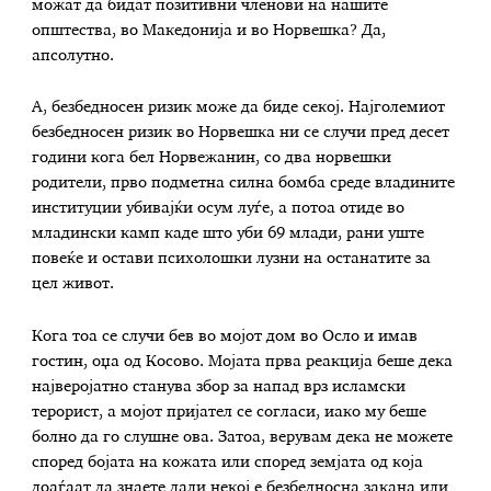
можат да бидат позитивни членови на нашите
општества, во Македонија и во Норвешка? Да,
апсолутно.
А, безбедносен ризик може да биде секој. Најголемиот
безбедносен ризик во Норвешка ни се случи пред десет
години кога бел Норвежанин, со два норвешки
родители, прво подметна силна бомба среде владините
институции убивајќи осум луѓе, а потоа отиде во
младински камп каде што уби 69 млади, рани уште
повеќе и остави психолошки лузни на останатите за
цел живот.
Кога тоа се случи бев во мојот дом во Осло и имав
гостин, оџа од Косово. Мојата прва реакција беше дека
најверојатно станува збор за напад врз исламски
терорист, а мојот пријател се согласи, иако му беше
болно да го слушне ова. Затоа, верувам дека не можете
според бојата на кожата или според земјата од која
доаѓаат да знаете дали некој е безбедносна закана или