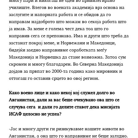
многу пари и никогаш не одев во привилегирано
училиште. Влегов во воената академија врз основа на
заслугите и напорната работа и се обидов да го
направам најдоброто што можам во секоја работа што
ја имав. За мене е голема чест дека тоа што го
направив сега се препознава. Има и други што треба да
застанат покрај мене, и Норвежани и Македонци,
бидејќи заедно направивме соработката меѓу
Македонија и Норвешка да стане возможна. Затоа сум
скромен и многу благодарен. Во Северна Македонија
дојдов за првпат во 2000-та година како мировник и
оттогаш го оставив срцето во овој регион.
Како воено лице и како некој кој служел долго во
Авганистан, дали за вас беше очекувано ова што се
случува сега и дали го делите ставот дека мисијата
ИСАФ целосно не успеа?
-Јас и многу други ги ризикувавме нашите животи во
Авганистан, а она што го направивме не беше залудно.