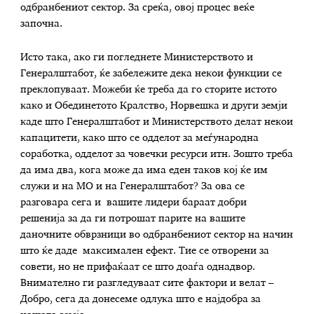
одбранбениот сектор. За среќа, овој процес веќе
започна.
Исто така, ако ги погледнете Министерството и
Генералштабот, ќе забележите дека некои функции се
преклопуваат. Можеби ќе треба да го сторите истото
како и Обединетото Кралство, Норвешка и други земји
каде што Генералштабот и Министерството делат некои
капацитети, како што се одделот за меѓународна
соработка, одделот за човечки ресурси итн. Зошто треба
да има два, кога може да има еден таков кој ќе им
служи и на МО и на Генералштабот? За ова се
разговара сега и вашите лидери бараат добри
решенија за да ги потрошат парите на вашите
даночните обврзници во одбранбениот сектор на начин
што ќе даде максимален ефект. Тие се отворени за
совети, но не прифаќаат се што доаѓа однадвор.
Внимателно ги разгледуваат сите фактори и велат –
Добро, сега да донесеме одлука што е најдобра за