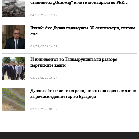
станици од „Осломеј“ и не ги монтирала во РЕК
„Битола“, стои во вештачењето на обвинителството
04/08/2026 15:15
Вучиќ: Ако Дунав падне уште 30 сантиметри, готови
сме
01/08/2026 16:28
И инцидентот во Ташмаруништa ги разгоре
партиските кавги
03/08/2026 16:37
Дунав веќе не личи на река, нивото на вода намалено
за речиси еден метар во Бугарија
02/08/2026 08:57