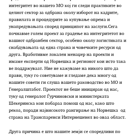
интегритет во нашето МО кој ги следи практиките во
целиот сектор за одбрана околу изборот на кадрите,
правилата и процедурите за купување опрема и
унапредувањата според принципот на заслуги.Сега
почнавме голем проект за градење на интегритетот во
вашиот одбранбен сектор, особено околу логистиката и
снабдувањата од една страна и човечките ресурси од
друга. Вработивме локален менаџер на проекти и
имаме експерти од Норвешка и регионот кои исто така
ве поддржуваат. Ние не кажуваме на никого што да
прави, туку го советуваме и гледаме дека многу од
нашите совети ги слуша вашето раководство во МО и
Генералштабот. Проектот не беше инициран од нас,
туку од генералот Ѓурчиновски и министерката
Шекеринска кои побараа помош од нас, како што
рекоа, поради највисокото рангирање на Норвешка од
страна на Транспаренси Интернешенел во оваа област.
Друга причина е што нашите земји се споредливи по