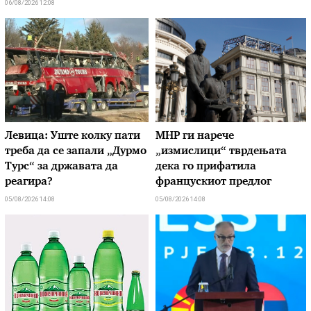
06/08/2026 12:08
Левица: Уште колку пати
МНР ги нарече
треба да се запали „Дурмо
„измислици“ тврдењата
Турс“ за државата да
дека го прифатила
реагира?
францускиот предлог
05/08/2026 14:08
05/08/2026 14:08