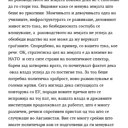
но раководството на земјата покажа дека не е способно
да го стори тоа. Видовме како се менува земјата што
беше во урнатини: Момчињата и девојчињата одеа на
училиште, инфраструктурата се развиваше, деловниот
живот исто така, но безбедносната состојба се
влошуваше, а раководството на земјата не успеја да
обезбеди водство на кое може да му веруваат
граѓаните. Споредбено, на пример, со вашето тука, кое
рече: ОК, стратегиска цел на земјата е да влеземе во
НАТО и сега сите страни на политичкиот спектар,
барем зад затворена врата, го почитуваат фактот дека
оваа влада успеја да го постигне тоа. За тоа беше
потребна политичка храброст, ново размислување и
големи жртви. Сега изгледа дека ситуацијата се
повторува со ЕУ, поради новите пречки што се
исправија на тој пат, но, вашата влада и државните
институции продолжуваат да работат, што е многу
различен, речиси спротивен пристап од тоа што се
случуваше во Авганистан. Вие сте многу среќни што
имате политичари кои се подготвени да ги менуваат