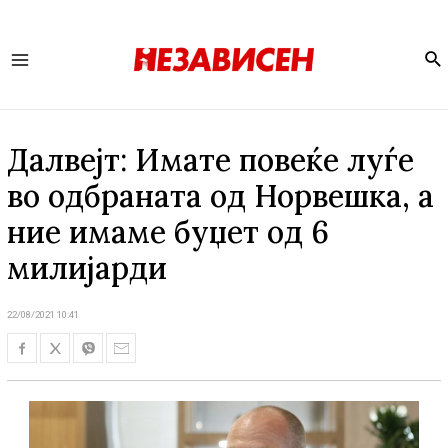
Se
Main
Menu
Далвејт: Имате повеќе луѓе
во одбраната од Норвешка, а
ние имаме буџет од 6
милијарди
22/08/2021 10:41