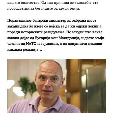
вашето општество. Од таа причина вие можеби сте
посоодветни за бегалците од други земји.
Поранешниот бугарски министер за одбрана ни се
закани дека ќе влезе со војска за да ни одржи лекција
поради историските разидувања. Не зачуди што ваква
закана дојде од Бугарија кон Македонија, и двете земји
членки на НАТО и сојузници, а од алијансата немаше
никаква реакција…