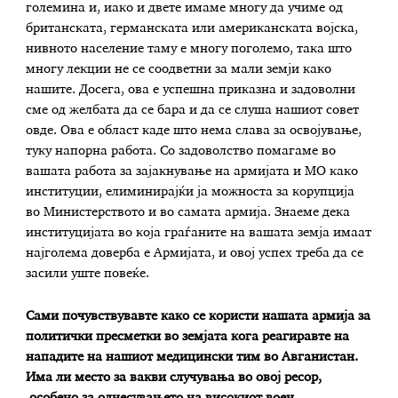
големина и, иако и двете имаме многу да учиме од
британската, германската или американската војска,
нивното население таму е многу поголемо, така што
многу лекции не се соодветни за мали земји како
нашите. Досега, ова е успешна приказна и задоволни
сме од желбата да се бара и да се слуша нашиот совет
овде. Ова е област каде што нема слава за освојување,
туку напорна работа. Со задоволство помагаме во
вашата работа за зајакнување на армијата и МО како
институции, елиминирајќи ја можноста за корупција
во Министерството и во самата армија. Знаеме дека
институцијата во која граѓаните на вашата земја имаат
најголема доверба е Армијата, и овој успех треба да се
засили уште повеќе.
Сами почувствувавте како се користи нашата армија за
политички пресметки во земјата кога реагиравте на
нападите на нашиот медицински тим во Авганистан.
Има ли место за вакви случувања во овој ресор,