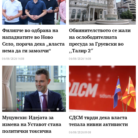
Филипче во одбрана на
Обвинителството се жали
нападнатите во Ново
на ослободителната
Село, порача дека „власта
пресуда за Груевски во
нема да ги замолчи“
,,Талир 2″
06/08/2026 16:08
06/08/2026 16:08
Муцунски: Идејата за
СДСМ тврди дека власта
измена на Уставот стана
тепала нивни активисти
политички токсична
06/08/2026 09:08