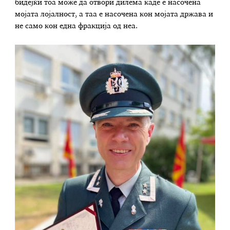
бидејќи тоа може да отвори дилема каде е насочена
мојата лојалност, а таа е насочена кон мојата држава и
не само кон една фракција од неа.