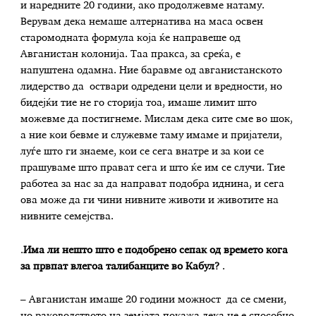
и наредните 20 години, ако продолжевме натаму.
Верувам дека немаше алтернатива на маса освен
старомодната формула која ќе направеше од
Авганистан колонија. Таа пракса, за среќа, е
напуштена одамна. Ние баравме од авганистанското
лидерство да оствари одредени цели и вредности, но
бидејќи тие не го сторија тоа, имаше лимит што
можевме да постигнеме. Мислам дека сите сме во шок,
а ние кои бевме и служевме таму имаме и пријатели,
луѓе што ги знаеме, кои се сега внатре и за кои се
прашуваме што прават сега и што ќе им се случи. Тие
работеа за нас за да направат подобра иднина, и сега
ова може да ги чини нивните животи и животите на
нивните семејства.
.
Има ли нешто што е подобрено сепак од времето кога
за првпат влегоа талибанците во Кабул?
.
– Авганистан имаше 20 години можност да се смени,