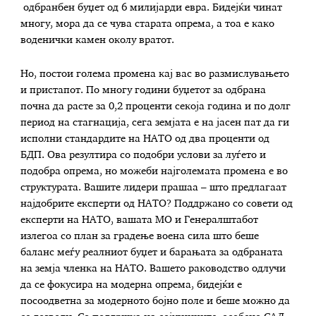
одбранбен буџет од 6 милијарди евра. Бидејќи чинат
многу, мора да се чува старата опрема, а тоа е како
воденички камен околу вратот.
Но, постои голема промена кај вас во размислувањето
и пристапот. По многу години буџетот за одбрана
почна да расте за 0,2 проценти секоја година и по долг
период на стагнација, сега земјата е на јасен пат да ги
исполни стандардите на НАТО од два проценти од
БДП. Ова резултира со подобри услови за луѓето и
подобра опрема, но можеби најголемата промена е во
структурата. Вашите лидери прашаа – што предлагаат
најдобрите експерти од НАТО? Поддржано со совети од
експерти на НАТО, вашата МО и Генералштабот
излегоа со план за градење воена сила што беше
баланс меѓу реалниот буџет и барањата за одбраната
на земја членка на НАТО. Вашето раководство одлучи
да се фокусира на модерна опрема, бидејќи е
посоодветна за модерното бојно поле и беше можно да