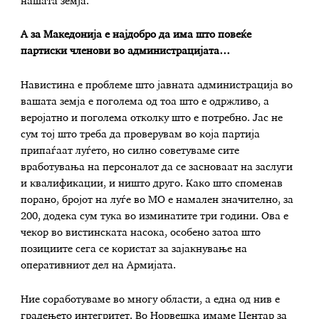
нашата земја.
А за Македонија е најдобро да има што повеќе
партиски членови во администрацијата…
Навистина е проблеме што јавната администрација во
вашата земја е поголема од тоа што е одржливо, а
веројатно и поголема отколку што е потребно. Јас не
сум тој што треба да проверувам во која партија
припаѓаат луѓето, но силно советуваме сите
вработувања на персоналот да се засноваат на заслуги
и квалификации, и ништо друго. Како што споменав
порано, бројот на луѓе во МО е намален значително, за
200, додека сум тука во изминатите три години. Ова е
чекор во вистинската насока, особено затоа што
позициите сега се користат за зајакнување на
оперативниот дел на Армијата.
Ние соработуваме во многу области, а една од нив е
градењето интегритет. Во Норвешка имаме Центар за