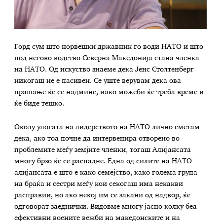
Горд сум што норвешки државник го води НАТО и што
под негово водство Северна Македонија стана членка
на НАТО. Од искуство знаеме дека Јенс Столтенберг
никогаш не е пасивен. Се уште верувам дека ова
прашање ќе се надмине, иако можеби ќе треба време и
ќе биде тешко.
Околу улогата на лидерството на НАТО лично сметам
дека, ако тоа почне да интервенира отворено во
проблемите меѓу земјите членки, тогаш Алијансата
многу брзо ќе се распадне. Една од силите на НАТО
алијансата е што е како семејство, како голема група
на браќа и сестри меѓу кои секогаш има некакви
расправии, но ако некој им се закани од надвор, ќе
одговорат заеднички. Видовме многу јасно колку беа
ефективни воените вежби на македонските и на