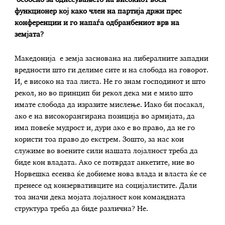
особено за однесувањето на високиот воен
функционер кој како член на партија држи прес
конференции и го напаѓа одбранбениот врв на
земјата?
Македонија е земја заснована на либералните западни
вредности што ги делиме сите и на слобода на говорот.
И, е високо на таа листа. Не го знам господинот и што
рекол, но во принцип би рекол дека ми е мило што
имате слобода да изразите мислење. Иако би посакал,
ако е на високорангирана позиција во армијата, да
има повеќе мудрост и, дури ако е во право, да не го
користи тоа право до екстрем. Зошто, за нас кои
служиме во воените сили нашата лојалност треба да
биде кон владата. Ако се потврдат анкетите, ние во
Норвешка есенва ќе добиеме нова влада и власта ќе се
пренесе од конзервативците на социјалистите. Дали
тоа значи дека мојата лојалност кон командната
структура треба да биде различна? Не.