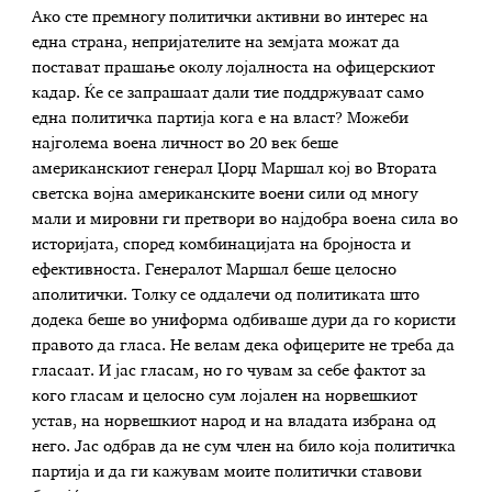
Ако сте премногу политички активни во интерес на
една страна, непријателите на земјата можат да
постават прашање околу лојалноста на офицерскиот
кадар. Ќе се запрашаат дали тие поддржуваат само
една политичка партија кога е на власт? Можеби
најголема воена личност во 20 век беше
американскиот генерал Џорџ Маршал кој во Втората
светска војна американските воени сили од многу
мали и мировни ги претвори во најдобра воена сила во
историјата, според комбинацијата на бројноста и
ефективноста. Генералот Маршал беше целосно
аполитички. Толку се оддалечи од политиката што
додека беше во униформа одбиваше дури да го користи
правото да гласа. Не велам дека офицерите не треба да
гласаат. И јас гласам, но го чувам за себе фактот за
кого гласам и целосно сум лојален на норвешкиот
устав, на норвешкиот народ и на владата избрана од
него. Јас одбрав да не сум член на било која политичка
партија и да ги кажувам моите политички ставови