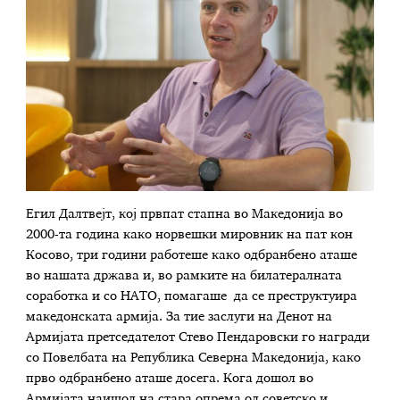
Егил Далтвејт, кој првпат стапна во Македонија во
2000-та година како норвешки мировник на пат кон
Косово, три години работеше како одбранбено аташе
во нашата држава и, во рамките на билатералната
соработка и со НАТО, помагаше да се преструктуира
македонската армија. За тие заслуги на Денот на
Армијата претседателот Стево Пендаровски го награди
со Повелбата на Република Северна Македонија, како
прво одбранбено аташе досега. Кога дошол во
Армијата наишол на стара опрема од советско и