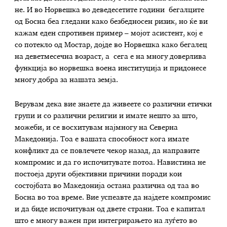
не. И во Норвешка во деведесетите години бегалците
од Босна беа гледани како безбедносен ризик, но ќе ви
кажам еден спротивен пример – мојот асистент, кој е
со потекло од Мостар, дојде во Норвешка како бегалец
на деветмесечна возраст, а сега е на многу доверлива
функција во норвешка воена институција и придонесе
многу добра за нашата земја.
Верувам дека вие знаете да живеете со различни етички
групи и со различни религии и имате нешто за што,
можеби, и се восхитувам најмногу на Северна
Македонија. Тоа е вашата способност кога имате
конфликт да се повлечете чекор назад, да направите
компромис и да го испочитувате потоа. Навистина не
постоеја други објективни причини поради кои
состојбата во Македонија остана различна од таа во
Босна во тоа време. Вие успеавте да најдете компромис
и да биде испочитуван од двете страни. Тоа е капитал
што е многу важен при интегрирањето на луѓето во