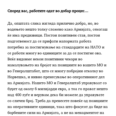
Според вас, работите одат во добар процес…
Да, општата слика изгледа прилично добра, но, во
водењето нешто толку сложено како Армијата, секогаш
ќе има предизвици. Постои позитивен став, постои
подготвеност да се прифати напорната работа
потребна за постигнување на стандардите на НАТО и
се работи многу во единиците за да се постигне ова.
Веќе видовме некои позитивни чекори во
намалувањето на бројот на позициите во вашето МО и
во Генералштабот, што се многу побројни отколку во
Норвешка, и нивно пренесување во оперативниот дел
на Армијата. Нашето МО и Генералштаб управуваат со
буџет од околу 6 милијарди евра, а тоа го прават нешто
над 400 луѓе и верувам дека би можеле да управувате
со сличен број. Треба да пренесете повеќе од позициите
на оперативните единици, така што фокусот да биде на
борбените сили на Армијата, а не на менаџментот на