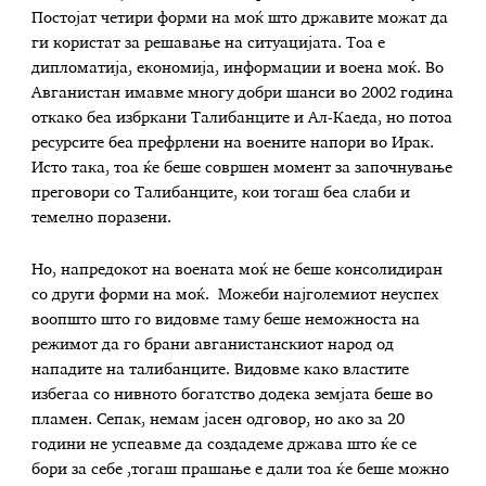
Постојат четири форми на моќ што државите можат да
ги користат за решавање на ситуацијата. Тоа е
дипломатија, економија, информации и воена моќ. Во
Авганистан имавме многу добри шанси во 2002 година
откако беа избркани Талибанците и Ал-Каеда, но потоа
ресурсите беа префрлени на воените напори во Ирак.
Исто така, тоа ќе беше совршен момент за започнување
преговори со Талибанците, кои тогаш беа слаби и
темелно поразени.
Но, напредокот на воената моќ не беше консолидиран
со други форми на моќ. Можеби најголемиот неуспех
воопшто што го видовме таму беше неможноста на
режимот да го брани авганистанскиот народ од
нападите на талибанците. Видовме како властите
избегаа со нивното богатство додека земјата беше во
пламен. Сепак, немам јасен одговор, но ако за 20
години не успеавме да создадеме држава што ќе се
бори за себе ,тогаш прашање е дали тоа ќе беше можно