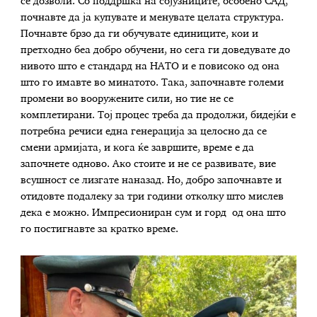
се дозволи. Со поддршка на сојузниците, особено САД,
почнавте да ја купувате и менувате целата структура.
Почнавте брзо да ги обучувате единиците, кои и
претходно беа добро обучени, но сега ги доведувате до
нивото што е стандард на НАТО и е повисоко од она
што го имавте во минатото. Така, започнавте големи
промени во вооружените сили, но тие не се
комплетирани. Тој процес треба да продолжи, бидејќи е
потребна речиси една генерација за целосно да се
смени армијата, и кога ќе завршите, време е да
започнете одново. Ако стоите и не се развивате, вие
всушност се лизгате наназад. Но, добро започнавте и
отидовте подалеку за три години отколку што мислев
дека е можно. Импресиониран сум и горд од она што
го постигнавте за кратко време.