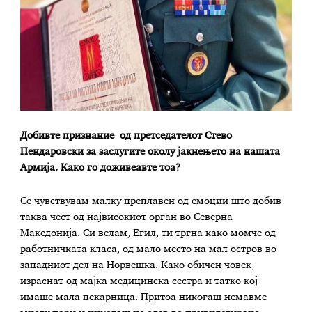
Добивте признание од претседателот Стево
Пендаровски за заслугите околу јакнењето на нашата
Армија. Како го доживеавте тоа?
Се чувствувам малку преплавен од емоции што добив
таква чест од највисокиот орган во Северна
Македонија. Си велам, Егил, ти тргна како момче од
работничката класа, од мало место на мал остров во
западниот дел на Норвешка. Како обичен човек,
израснат од мајка медицинска сестра и татко кој
имаше мала пекарница. Притоа никогаш немавме