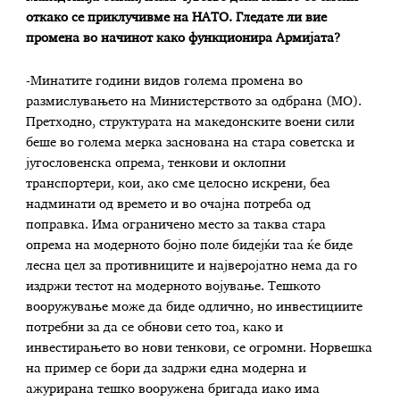
откако се приклучивме на НАТО. Гледате ли вие
промена во начинот како функционира Армијата?
-Минатите години видов голема промена во
размислувањето на Министерството за одбрана (МО).
Претходно, структурата на македонските воени сили
беше во голема мерка заснована на стара советска и
југословенска опрема, тенкови и оклопни
транспортери, кои, ако сме целосно искрени, беа
надминати од времето и во очајна потреба од
поправка. Има ограничено место за таква стара
опрема на модерното бојно поле бидејќи таа ќе биде
лесна цел за противниците и најверојатно нема да го
издржи тестот на модерното војување. Тешкото
вооружување може да биде одлично, но инвестициите
потребни за да се обнови сето тоа, како и
инвестирањето во нови тенкови, се огромни. Норвешка
на пример се бори да задржи една модерна и
ажурирана тешко вооружена бригада иако има