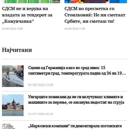
СДСМ не и верува на
СДСМ во пресметка со
владата за тендерот за
Стоилковиќ: Не ни сметаат
„Кожувчанка“
Србите, ни сметаш ти!
05/08/2026 13:08
05/08/2026 11:08
Најчитани
Сцени од Германија како во сред зима: 15
сантиметри град, температурата падна од 36 на 19
степени
04/08/2026 13:08
Унгарците повикани да не ги вклучуваат климите и
машините за перење, се заканува недостиг на струја
31/07/2026 19:10
„Марковски компани“ ги демонтирала погонските