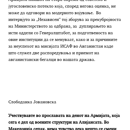
југословенско потекло која, според негова оценка, не
може да одговори на модерното војување. Во
интервјуто за „Независен“ тој зборува за прекубројноста
на Министерството за одбрана, за дуплирањето на
исти оддели со Генералштабот, за подготвеноста на
овие институции да се менуваат, како и за причините
за неуспехот на мисијата ИСАФ во Авганистан каде
што служел две распоредувања и приемот на
авганистански бегалци во нашата држава.
Слободанка Јовановска
Учествувавте во прославата на денот на Армијата, која
сега е дел од воените структури на Алијансата. Во
Македонија сепак
,
нема чувство дека нешто се смени