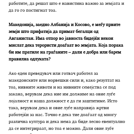
работите, да решат што е навистина важно за земјата и
да го го постигнат тоа.
Македонија, заедно Албанија и Косово, е меѓу првите
земји што прифатија да примат бегалци од
Авганистан. Има отпор во јавноста бидејќи некои
мислат дека терористи доаѓаат во земјата. Која порака
би им пратиле на граѓаните – дали е добра или барем
правилна одлуката?
Ако еден преведувач или готвач работел за
македонските или норвешки сили и, како резултат на
тоа, нивните животи и на нивните семејства се под
закана, верувам дека ние им должиме на овие луѓе
лојалност и наша должност е да ги заштитиме. Исто
така, верувам дека и овие луѓе направија жртви
работејќи за нас. Точно е дека тие доаѓаат од многу
различна култура и дека нема да биде лесно евентуално
да се интегрираат, но тоа е можно. Дали овие луѓе