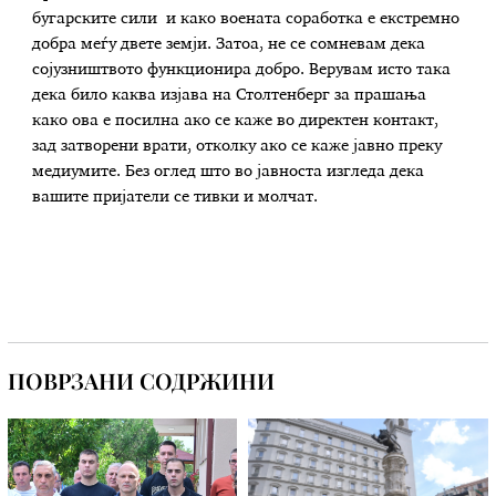
бугарските сили и како воената соработка е екстремно
добра меѓу двете земји. Затоа, не се сомневам дека
сојузништвото функционира добро. Верувам исто така
дека било каква изјава на Столтенберг за прашања
како ова е посилна ако се каже во директен контакт,
зад затворени врати, отколку ако се каже јавно преку
медиумите. Без оглед што во јавноста изгледа дека
вашите пријатели се тивки и молчат.
ПОВРЗАНИ СОДРЖИНИ