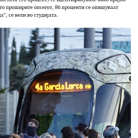
 го проширите опсегот, 86 проценти се опишуваат
“, се вели во студијата.