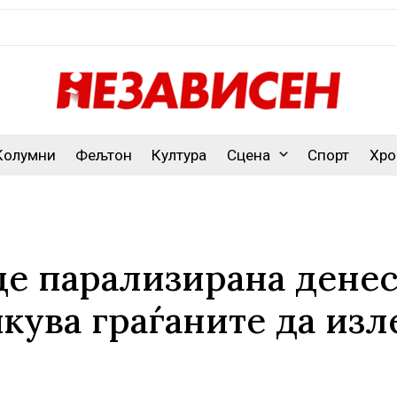
Колумни
Фељтон
Култура
Сцена
Спорт
Хро
де парализирана денес
икува граѓаните да изл