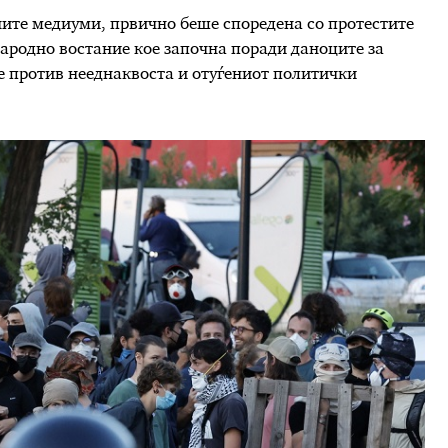
ните медиуми, првично беше споредена со протестите
народно востание кое започна поради даноците за
 против нееднаквоста и отуѓениот политички