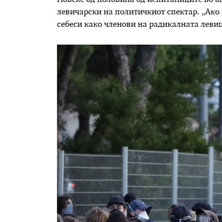
левичарски на политичкиот спектар. „Ако
себеси како членови на радикалната левица