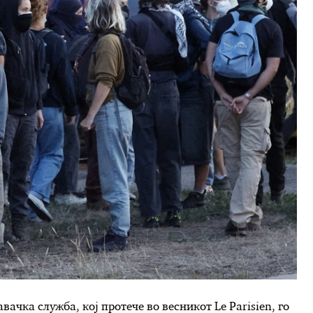
ачка служба, кој протече во весникот Le Parisien, го