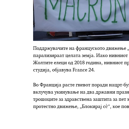
Поддржувачите на француското движење „Бл
парализираат целата земја. Иако нивниот 
Жолтите елеци од 2018 година, нивниот п
студија, објавува France 24.
Во Франција расте гневот поради нацрт-бу
вклучува укинување на два државни праз
трошоците за здравствена заштита за пет 
протестно движење, „Блокирај сè“, кое по