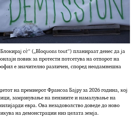
окирај сè“ („Bloquons tout“) планираат денес да ја
онлајн повик за протести потсетува на отпорот на
рофил е значително различен, според неодамнешна
џетот на премиерот Франсоа Бајру за 2026 година, кој
ници, замрзнување на пензиите и намалување на
милијарди евра. Ова незадоволство доведе до ново
викува на демонстрации низ целата земја.