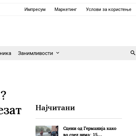
Импресум
Маркетинг
Услови за користење
Se
ника
Занимливости
?
езат
Најчитани
Сцени од Германија како
во сред зима: 15