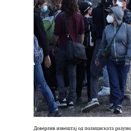
Доверлив извештај од полициската разузнав