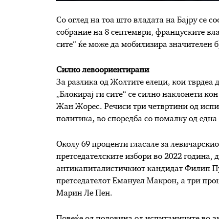
Со оглед на тоа што владата на Бајру се с
собрание на 8 септември, француските вл
сите“ ќе може да мобилизира значителен б
Силно левоориентирани
За разлика од Жолтите елеци, кои тврдеа
„Блокирај ги сите“ се силно наклонети ко
Жан Жорес. Речиси три четвртини од испи
политика, во споредба со помалку од една
Околу 69 проценти гласале за левичарски
претседателските избори во 2022 година, 
антикапиталистичкиот кандидат Филип Пут
претседателот Емануел Макрон, а три про
Марин Ле Пен.
Повеќе од половина од испитаниците во ан