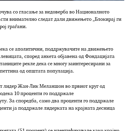
оочува со гласање за недоверба во Националното
асти внимателно следат дали движењето „Блокирај ги
рој граѓани.
 дека се аполитични, поддржувачите на движењето
н левицата, според анкета објавена од Фондацијата
таниците рекле дека се многу заинтересирани за
 петтина од општата популација.
от лидер Жан-Лик Меланшон во првиот круг од
додека 10 проценти го поддржале
у. За споредба, само два проценти го поддржале
центи ја поддржале лидерката на крајната десница
кетата (51 процент) се идентификувале како крајно