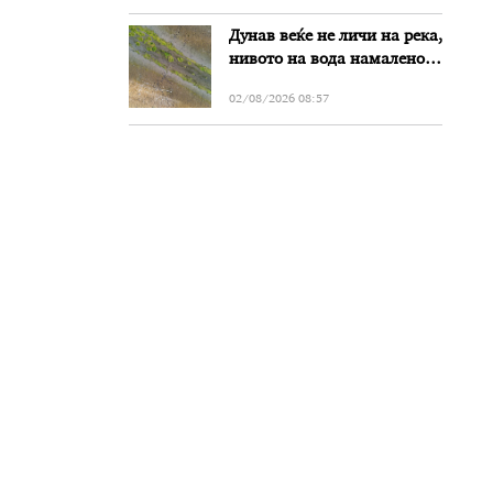
Дунав веќе не личи на река,
нивото на вода намалено
за речиси еден метар во
02/08/2026 08:57
Бугарија