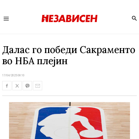
Se
Main
Menu
Далас го победи Сакраменто
во НБА плејин
17/04/2025 08:10