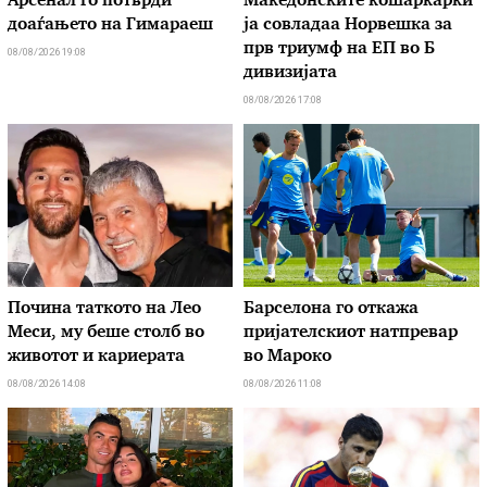
Арсенал го потврди
Македонските кошаркарки
доаѓањето на Гимараеш
ја совладаа Норвешка за
прв триумф на ЕП во Б
08/08/2026 19:08
дивизијата
08/08/2026 17:08
Почина таткото на Лео
Барселона го откажа
Меси, му беше столб во
пријателскиот натпревар
животот и кариерата
во Мароко
08/08/2026 14:08
08/08/2026 11:08