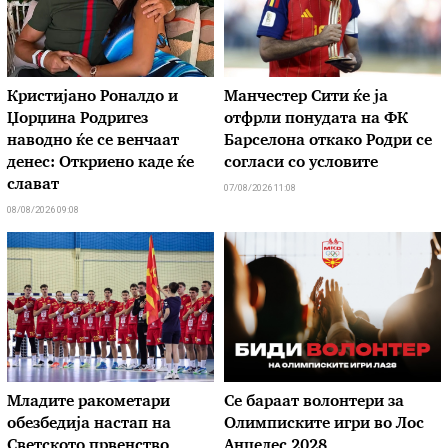
Кристијано Роналдо и
Манчестер Сити ќе ја
Џорџина Родригез
отфрли понудата на ФК
наводно ќе се венчаат
Барселона откако Родри се
денес: Откриено каде ќе
согласи со условите
слават
07/08/2026 11:08
08/08/2026 09:08
Младите ракометари
Се бараат волонтери за
обезбедија настап на
Олимписките игри во Лос
Светското првенство
Анџелес 2028