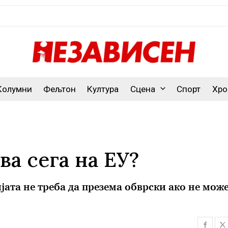
Колумни
Фељтон
Култура
Сцена
Спорт
Хро
ва сега на ЕУ?
ата не треба да презема обврски ако не може