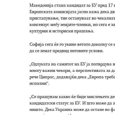
Македонија стана кандидат за ЕУ ​​пред 17
Европската комисијата јасно кажа дека дв
пристапување, тие остануваат во чекалнат
консензус меѓу земјите-членки, но сега е 
културни и историски прашања.
Софија сега ќе го укине ветото доколку се
да се земат предвид неговите услови.
„Одлуката на самитот на ЕУ ја потврдува 
многу важни чекори, а перспективата за д
рече Ципрас, додавајќи дека „Европа треба
исполни“.
„Се прашувам какво ќе биде мислењето ден
кандидатски статус за ЕУ. И што може да з
ништо. Дека Украина може да остане во фа