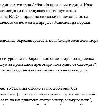
 години, а соседна Албанија пред осум години. Иако
ете земји ги исполнуваат критериумите за
а на ЕУ. Ова првично се должи на недостаток на
заменето со вето од Бугарија за Македонија поради
 исполнат одредени услови, но и Скопје вели дека мора
несигурноста на Европа кон оние земји кои презедоа
атум за пристапни преговори постојано се одложува“,
 подобро да не дава ветувања ако не може да ги
ес во Украина откако таа го доби овој брз
начи тоа […] кога ќе видат дека овој режим не значи
зата на кандидатски статус многу, многу години“,