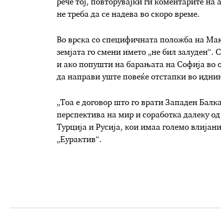
рече тој, повторувајќи ги коментарите на
не треба да се надева во скоро време.
Во врска со специфичната положба на Маке
земјата го смени името „не бил залуден“. 
и ако попушти на барањата на Софија во о
да направи уште повеќе отстапки во идни
„Тоа е договор што го врати Западен Балк
перспектива на мир и соработка далеку од 
Турција и Русија, кои имаа големо влијани
„Еурактив“.