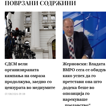
ПОВРЗАНИ СОДРЖИНИ
СДСМ вели
Жерновски: Владата
организираната
ВМРО сега се обидув
кампања на омраза
како успех да го
продолжува, заедно со
претстави она што
цензурата во медиумите
додека беше во
опозиција го
07/08/2026 09:08
нарекуваше
„предавство“