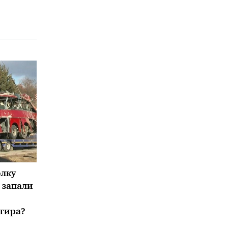
олку
е запали
агира?