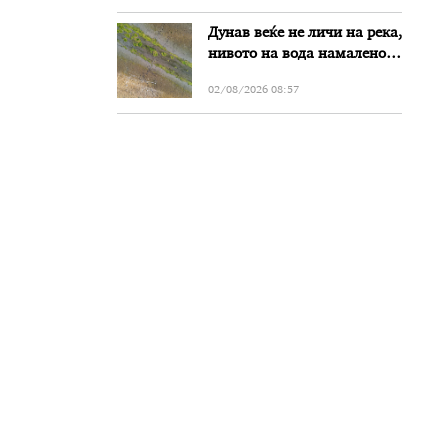
Дунав веќе не личи на река,
нивото на вода намалено
за речиси еден метар во
02/08/2026 08:57
Бугарија