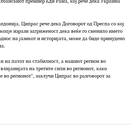
 албанскиот премиер Еди Рама, кој рече дека Украина
донија, Ципрас рече дека Договорот од Преспа со кој
Скопје изрази загриженост дека веќе го сменило името
днос на јазикот и историјата, може да биде принудено
на.
ан на патот на стабилност, а нашиот регион во
влијанијата на третите сили во регионот, како
е во регионот“, заклучи Ципрас во разговорот за