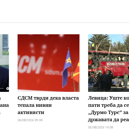
а
СДСМ тврди дека власта
Левица: Уште к
тана
тепала нивни
пати треба да с
а
активисти
„Дурмо Турс“ за
државата да ре
06/08/2026 09:08
05/08/2026 14:08