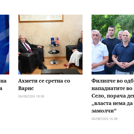
 на
Ахмети се сретна со
Филипче во одб
а
Варнс
нападнатите во
Село, порача де
06/08/2026 18:08
„власта нема да
замолчи“
06/08/2026 16:08