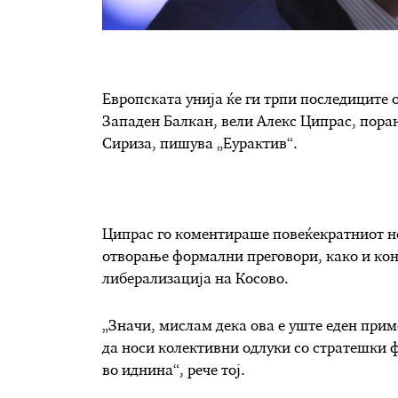
Европската унија ќе ги трпи последиците 
Западен Балкан, вели Алекс Ципрас, пора
Сириза, пишува „Еурактив“.
Ципрас го коментираше повеќекратниот не
отворање формални преговори, како и кон
либерализација на Косово.
„Значи, мислам дека ова е уште еден прим
да носи колективни одлуки со стратешки ф
во иднина“, рече тој.