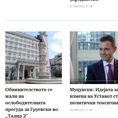
07/08/2026 07:08
Обвинителството се
Муцунски: Идејата з
жали на
измена на Уставот с
ослободителната
политички токсичн
пресуда за Груевски во
06/08/2026 12:08
,,Талир 2″