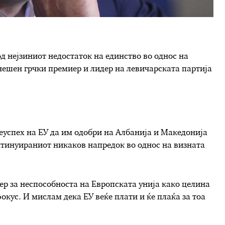
од нејзиниот недостаток на единство во однос на
нешен грчки премиер и лидер на левичарската партија
успех на ЕУ да им одобри на Албанија и Македонија
тинуираниот никаков напредок во однос на визната
ер за неспособноста на Европската унија како целина
окус. И мислам дека ЕУ веќе плати и ќе плаќа за тоа