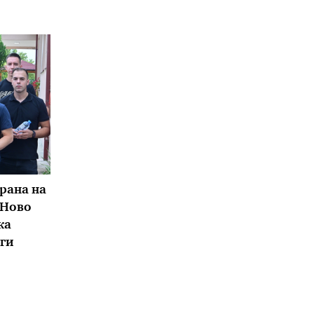
рана на
 Ново
ка
 ги