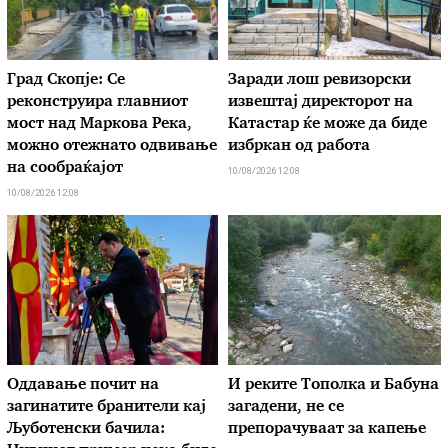
Град Скопје: Се
Заради лош ревизорски
реконструира главниот
извештај директорот на
мост над Маркова Река,
Катастар ќе може да биде
можно отежнато одвивање
избркан од работа
на сообраќајот
10/08/2026 12:08
10/08/2026 12:08
Оддавање почит на
И реките Тополка и Бабуна
загинатите бранители кај
загадени, не се
Љуботенски бачила:
препорачуваат за капење