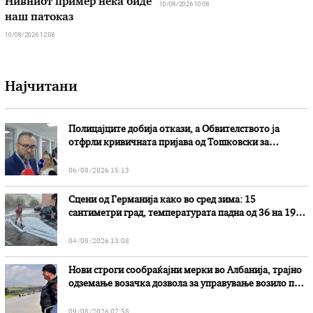
Нивниот пример нека биде
10/08/2026 10:08
наш патоказ
10/08/2026 12:08
Најчитани
Полицајците добија откази, а Обвителството ја
отфрли кривичната пријава од Тошковски за
наводни злоупотреби
06/08/2026 15:13
Сцени од Германија како во сред зима: 15
сантиметри град, температурата падна од 36 на 19
степени
04/08/2026 13:08
Нови строги сообраќајни мерки во Aлбанија, трајно
одземање возачка дозвола за управување возило под
дејство на алкохол и големи парични казни
09/08/2026 07:58