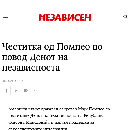
Se
Main
Menu
Честитка од Помпео по
повод Денот на
независноста
08/09/2019 21:15
Американскиот државен секретар Мајк Помпео го
честиташе Денот на независноста на Република
Северна Македонија и изрази поддршка за
евроатлантските интеграции.