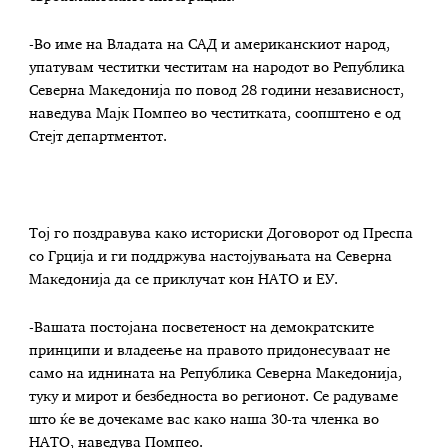
-Во име на Владата на САД и американскиот народ,
упатувам честитки честитам на народот во Република
Северна Македонија по повод 28 години независност,
наведува Мајк Помпео во честитката, соопштено е од
Стејт департментот.
Тој го поздравува како историски Договорот од Преспа
со Грција и ги поддржува настојувањата на Северна
Македонија да се приклучат кон НАТО и ЕУ.
-Вашата постојана посветеност на демократските
принципи и владеење на правото придонесуваат не
само на иднината на Република Северна Македонија,
туку и мирот и безбедноста во регионот. Се радуваме
што ќе ве дочекаме вас како наша 30-та членка во
НАТО, наведува Помпео.