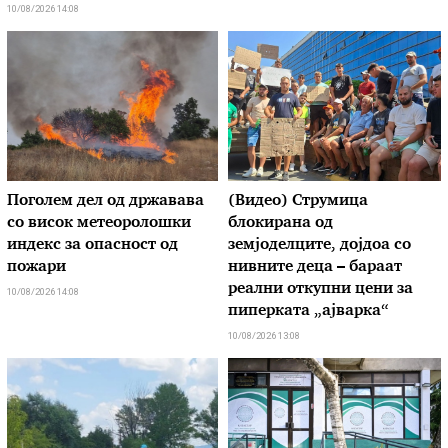
10/08/2026 14:08
Поголем дел од државава
(Видео) Струмица
со висок метеоролошки
блокирана од
индекс за опасност од
земјоделците, дојдоа со
пожари
нивните деца – бараат
реални откупни цени за
10/08/2026 14:08
пиперката „ајварка“
10/08/2026 13:08