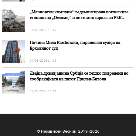
„Марковски компани“ ги демонтирала погонските
станици од „Осломеј“ и не ги монтирала во РЕК
„Битола“, стои во вештачењето на обвинителството
04/08/2026 15:15
Почина Мила Камбовска, поранешен судија на
Врховниот суд
09/08/2026 14:08
Двајца државјани на Србија се тешко повредени во
сообраќајката на патот Прилеп-Битола
05/08/2026 13:37
© Независен Весник 2019 -2026