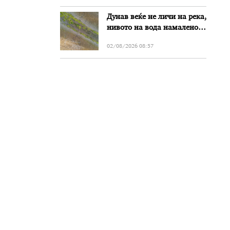
Дунав веќе не личи на река,
нивото на вода намалено
за речиси еден метар во
02/08/2026 08:57
Бугарија