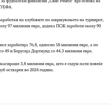
 за фудбалски финансии „Свис Рембл“ врз основа на
 УЕФА.
заработки на клубовите по завршувањето на турнирот,
околу 97 милиони евра, додека ПСЖ заработи околу 90
е заработија 76,8, односно 58 милиони евра, а по
со 49 и Борусија Дортмунд со 44,3 милиони евра.
касираше 3,8 милиони евра, што е седум пати повеќе
уб остварен во 2024 година.