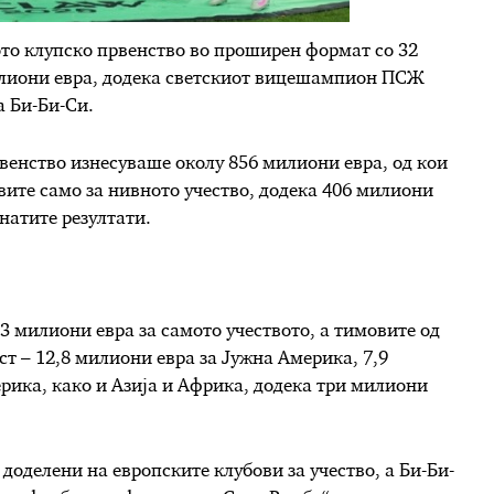
то клупско првенство во проширен формат со 32
милиони евра, додека светскиот вицешампион ПСЖ
а Би-Би-Си.
венство изнесуваше околу 856 милиони евра, од кои
вите само за нивното учество, додека 406 милиони
натите резултати.
33 милиони евра за самото учеството, а тимовите од
т – 12,8 милиони евра за Јужна Америка, 7,9
рика, како и Азија и Африка, додека три милиони
оделени на европските клубови за учество, а Би-Би-