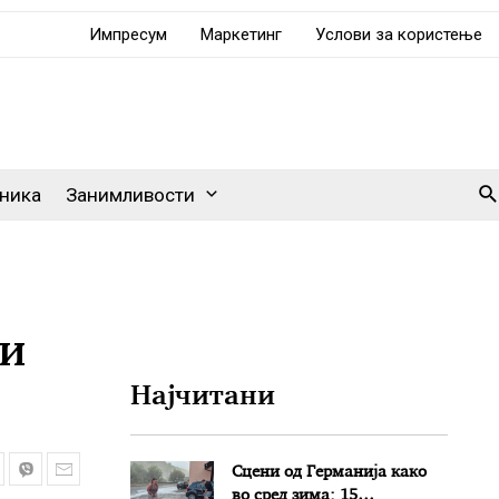
Импресум
Маркетинг
Услови за користење
Se
ника
Занимливости
ни
Најчитани
Сцени од Германија како
во сред зима: 15