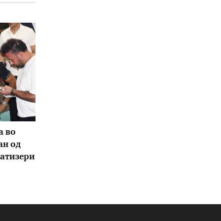
а во
ан од
атизери