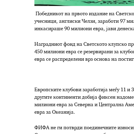
Победникот на првото издание на Светско
учесници, англиски Челзи, заработи 97 
инкасираше 90 милиони евра, јави денеск
Наградниот фонд на Светското клупско пр
450 милиони евра се резервирани за клубо
евра се распределени врз основа на постиг
Европските клубови заработија меѓу 11 и 
другите континенти добија фиксен надомес
милиони евра за Северна и Централна Аме
евра за Океанија.
ФИФА не ги потврди поединечните износи д