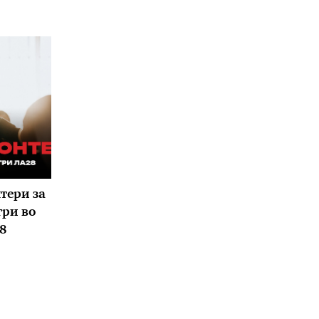
тери за
ри во
8