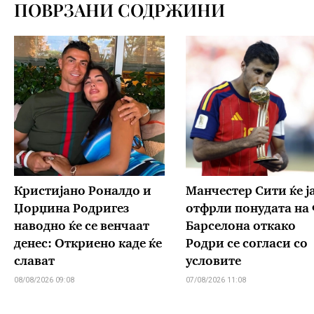
ПОВРЗАНИ СОДРЖИНИ
Кристијано Роналдо и
Манчестер Сити ќе ј
Џорџина Родригез
отфрли понудата на
наводно ќе се венчаат
Барселона откако
денес: Откриено каде ќе
Родри се согласи со
слават
условите
08/08/2026 09:08
07/08/2026 11:08