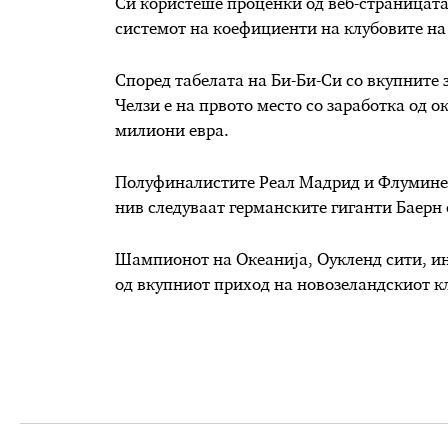
Си користеше проценки од веб-страницата
системот на коефициенти на клубовите на
Според табелата на Би-Би-Си со вкупните 
Челзи е на првото место со заработка од 
милиони евра.
Полуфиналистите Реал Мадрид и Флуминенс
нив следуваат германските гиганти Баерн 
Шампионот на Океанија, Оукленд сити, ин
од вкупниот приход на новозеландскиот кл