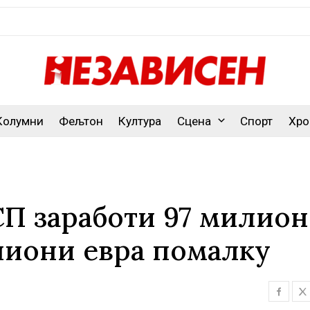
Колумни
Фељтон
Култура
Сцена
Спорт
Хро
СП заработи 97 милио
лиони евра помалку