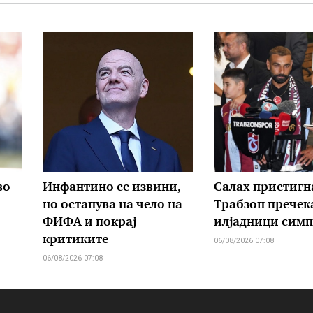
во
Инфантино се извини,
Салах пристигн
но останува на чело на
Трабзон пречек
ФИФА и покрај
илјадници симп
критиките
06/08/2026 07:08
06/08/2026 07:08