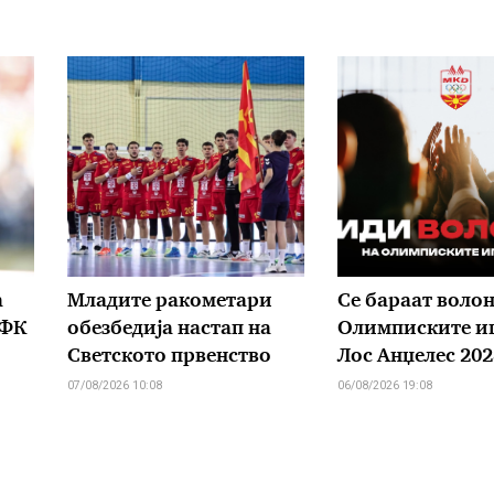
а
Младите ракометари
Се бараат волон
 ФК
обезбедија настап на
Олимписките иг
Светското првенство
Лос Анџелес 202
07/08/2026 10:08
06/08/2026 19:08