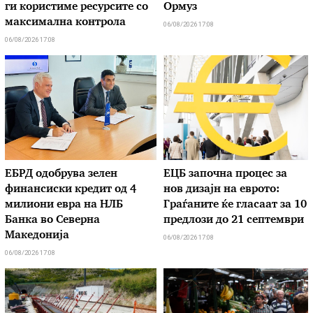
ги користиме ресурсите со
Ормуз
максимална контрола
06/08/2026 17:08
06/08/2026 17:08
ЕБРД одобрува зелен
ЕЦБ започна процес за
финансиски кредит од 4
нов дизајн на еврото:
милиони евра на НЛБ
Граѓаните ќе гласаат за 10
Банка во Северна
предлози до 21 септември
Македонија
06/08/2026 17:08
06/08/2026 17:08