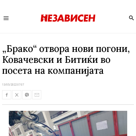
Se
Main
Menu
„Брако“ отвора нови погони,
Ковачевски и Битиќи во
посета на компанијата
13/05/2022 07:07