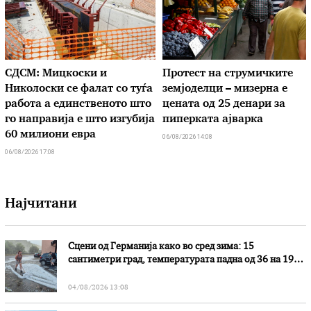
СДСМ: Мицкоски и
Протест на струмичките
Николоски се фалат со туѓа
земјоделци – мизерна е
работа а единственото што
цената од 25 денари за
го направија е што изгубија
пиперката ајварка
60 милиони евра
06/08/2026 14:08
06/08/2026 17:08
Најчитани
Сцени од Германија како во сред зима: 15
сантиметри град, температурата падна од 36 на 19
степени
04/08/2026 13:08