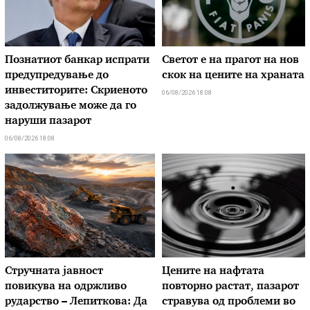
Познатиот банкар испрати
Светот е на прагот на нов
предупредување до
скок на цените на храната
инвеститорите: Скриеното
06/08/2026 18:08
задолжување може да го
наруши пазарот
06/08/2026 18:08
Стручната јавност
Цените на нафтата
повикува на одржливо
повторно растат, пазарот
рударство – Лепиткова: Да
стравува од проблеми во