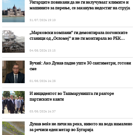
Унгарците повикани да не ги вклучуваат климите и
машините за перење, се заканува недостиг на струја
31/07/2026 19:10
„Марковски компани“ ги демонтирала погонските
станици од „Осломеј“ и не ги монтирала во РЕК
„Битола“, стои во вештачењето на обвинителството
04/08/2026 15:15
Вучиќ: Ако Дунав падне уште 30 сантиметри, готови
сме
01/08/2026 16:28
И инцидентот во Ташмаруништa ги разгоре
партиските кавги
03/08/2026 16:37
Дунав веќе не личи на река, нивото на вода намалено
за речиси еден метар во Бугарија