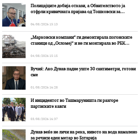
Полицајците добија откази, а Обвителството ја
отфрли кривичната пријава од Тошковски за
наводни злоупотреби
06/08/2026 15:13
„Марковски компани“ ги демонтирала погонските
станици од „Осломеј“ и не ги монтирала во РЕК
„Битола“, стои во вештачењето на обвинителството
04/08/2026 15:15
Вучиќ: Ако Дунав падне уште 30 сантиметри, готови
сме
01/08/2026 16:28
И инцидентот во Ташмаруништa ги разгоре
партиските кавги
03/08/2026 16:37
Дунав веќе не личи на река, нивото на вода намалено
за речиси еден метар во Бугарија