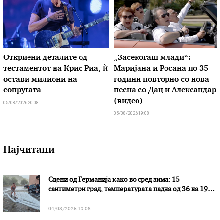
Откриени деталите од
„Засекогаш млади“:
тестаментот на Крис Риа, ѝ
Маријана и Росана по 35
остави милиони на
години повторно со нова
сопругата
песна со Дац и Александар
(видео)
05/08/2026 20:08
05/08/2026 19:08
Најчитани
Сцени од Германија како во сред зима: 15
сантиметри град, температурата падна од 36 на 19
степени
04/08/2026 13:08