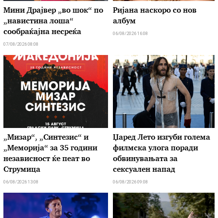
Мини Драјвер „во шок“ по
Ријана наскоро со нов
„навистина лоша“
албум
сообраќајна несреќа
06/08/2026 16:08
07/08/2026 08:08
„Мизар“, „Синтезис“ и
Џаред Лето изгуби голема
„Меморија“ за 35 години
филмска улога поради
независност ќе пеат во
обвинувањата за
Струмица
сексуален напад
06/08/2026 13:08
06/08/2026 09:08