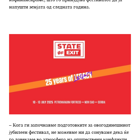
напушти земјата од следната година.
– Кога ги започнавме подготовките за овогодинешниот
јубилеен фестивал, не можевме ни да сонуваме дека ќе
го дочекаме во атмосфера на општествени конфликти,