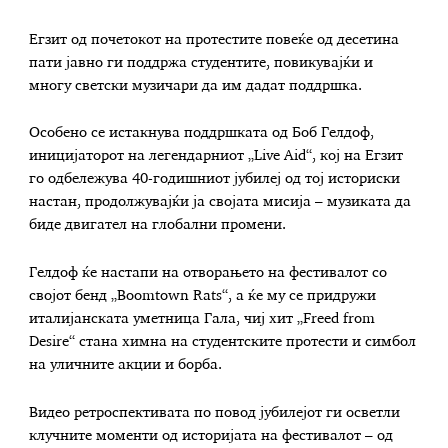
Егзит од почетокот на протестите повеќе од десетина
пати јавно ги поддржа студентите, повикувајќи и
многу светски музичари да им дадат поддршка.
Особено се истакнува поддршката од Боб Гелдоф,
иницијаторот на легендарниот „Live Aid“, кој на Егзит
го одбележува 40-годишниот јубилеј од тој историски
настан, продолжувајќи ја својата мисија – музиката да
биде двигател на глобални промени.
Гелдоф ќе настапи на отворањето на фестивалот со
својот бенд „Boomtown Rats“, а ќе му се придружи
италијанската уметница Гала, чиј хит „Freed from
Desire“ стана химна на студентските протести и симбол
на уличните акции и борба.
Видео ретроспективата по повод јубилејот ги осветли
клучните моменти од историјата на фестивалот – од