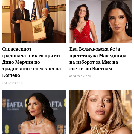
Сараевскиот
Ева Величковска ќе ја
градоначалник го прими
претставува Македонија
Дино Мерлин по
на изборот за Мис на
тридневниот спектакл на
светот во Виетнам
Кошево
07/08/2026 12:08
07/08/2026 12:08