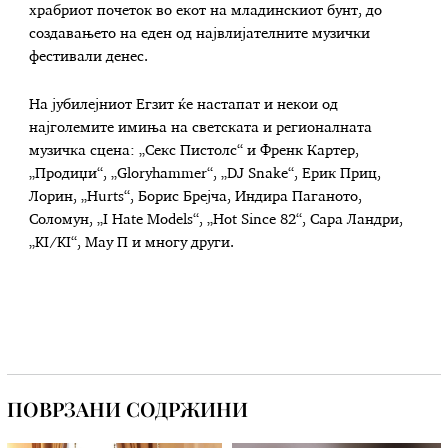
храбриот почеток во екот на младинскиот бунт, до
создавањето на еден од највлијателните музички
фестивали денес.
На јубилејниот Егзит ќе настапат и некои од
најголемите имиња на светската и регионалната
музичка сцена: „Секс Пистолс“ и Френк Картер,
„Продиџи“, „Gloryhammer“, „DJ Snake“, Ерик Приц,
Лорин, „Hurts“, Борис Брејча, Индира Паганото,
Соломун, „I Hate Models“, „Hot Since 82“, Сара Ландри,
„KI/KI“, Мау П и многу други.
ПОВРЗАНИ СОДРЖИНИ