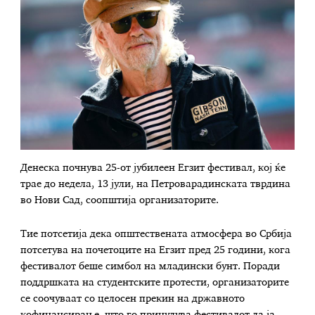
Денеска почнува 25-от јубилеен Егзит фестивал, кој ќе
трае до недела, 13 јули, на Петроварадинската тврдина
во Нови Сад, соопштија организаторите.
Тие потсетија дека општествената атмосфера во Србија
потсетува на почетоците на Егзит пред 25 години, кога
фестивалот беше симбол на младински бунт. Поради
поддршката на студентските протести, организаторите
се соочуваат со целосен прекин на државното
кофинансирање, што го принудува фестивалот да ја