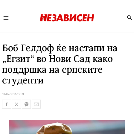
Se
Main
Menu
Боб Гелдоф ќе настапи на
„Егзит“ во Нови Сад како
поддршка на српските
студенти
10/07/2025 12:33