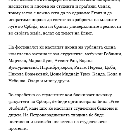
насилство и апсења на студенти и граѓани. Сепак,
токму затоа е важно сега да го одржиме Егзит и да
испратиме порака до светот за храброста на младите
луѓе во Србија, кои ги бранат универзалните вредности
во својата земја, велат од тимот на Егзит.
На фестивалот ќе настапат икони на урбаната сцена
кои гласно застанале зад студентите, меѓу кои Гоблини,
Марчело, Марко Луис, Атеист Рап, Бојана
Вунтуришевиќ, Партибрејкерси, Ритам Нереда, Цоби,
Никола Врањковиќ, Џони Миднајт Трио, Канда, Коџа и
Небојша, Охајо и многу други.
Во соработка со студентите кои блокираат неколку
факултети во Србија, ќе биде организирана бина „Free
Students“, каде што ќе настапат студентски бендови и
диџеи. На Петроварадинската тврдина ќе биде
поставена и изложба посветена на студентските
протести.