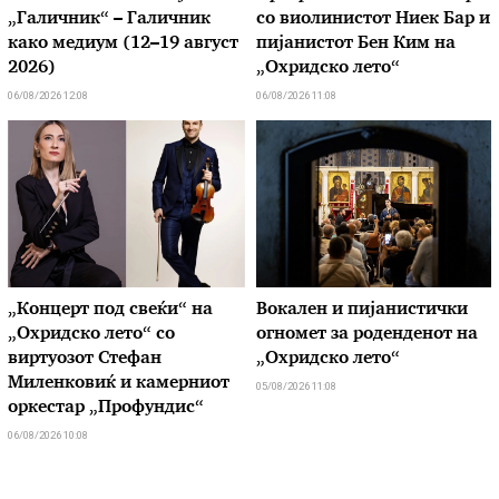
„Галичник“ – Галичник
со виолинистот Ниек Бар и
како медиум (12–19 август
пијанистот Бен Ким на
2026)
„Охридско лето“
06/08/2026 12:08
06/08/2026 11:08
„Концерт под свеќи“ на
Вокален и пијанистички
„Охридско лето“ со
огномет за роденденот на
виртуозот Стефан
„Охридско лето“
Миленковиќ и камерниот
05/08/2026 11:08
оркестар „Профундис“
06/08/2026 10:08