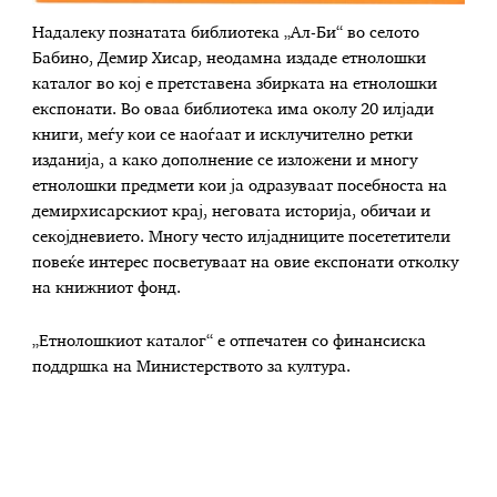
Надалеку познатата библиотека „Ал-Би“ во селото
Бабино, Демир Хисар, неодамна издаде етнолошки
каталог во кој е претставена збирката на етнолошки
експонати. Во оваа библиотека има околу 20 илјади
книги, меѓу кои се наоѓаат и исклучително ретки
изданија, а како дополнение се изложени и многу
етнолошки предмети кои ја одразуваат посебноста на
демирхисарскиот крај, неговата историја, обичаи и
секојдневието. Многу често илјадниците посететители
повеќе интерес посветуваат на овие експонати отколку
на книжниот фонд.
„Етнолошкиот каталог“ е отпечатен со финансиска
поддршка на Министерството за култура.