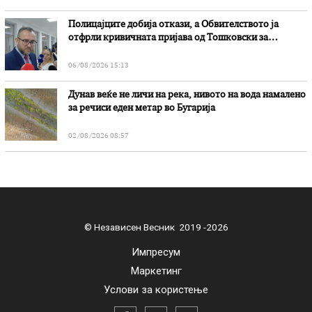
Полицајците добија откази, а Обвителството ја
отфрли кривичната пријава од Тошковски за
наводни злоупотреби
06/08/2026 15:13
Дунав веќе не личи на река, нивото на вода намалено
за речиси еден метар во Бугарија
02/08/2026 08:57
© Независен Весник 2019 -2026
Импресум
Маркетинг
Услови за користење