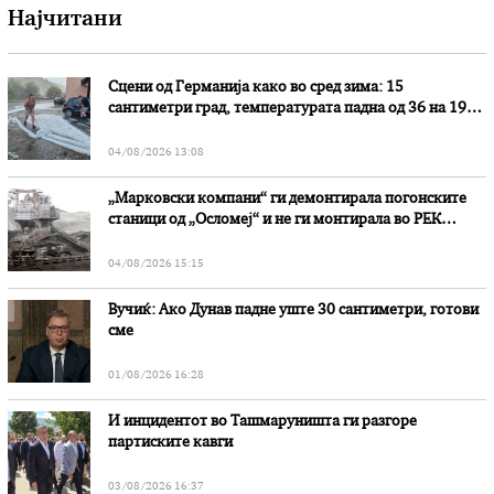
Најчитани
Сцени од Германија како во сред зима: 15
сантиметри град, температурата падна од 36 на 19
степени
04/08/2026 13:08
„Марковски компани“ ги демонтирала погонските
станици од „Осломеј“ и не ги монтирала во РЕК
„Битола“, стои во вештачењето на обвинителството
04/08/2026 15:15
Вучиќ: Ако Дунав падне уште 30 сантиметри, готови
сме
01/08/2026 16:28
И инцидентот во Ташмаруништa ги разгоре
партиските кавги
03/08/2026 16:37