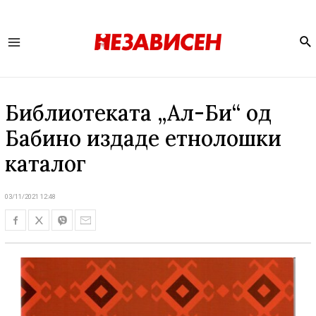
Se
Main
Menu
Библиотеката „Ал-Би“ од
Бабино издаде етнолошки
каталог
03/11/2021 12:48