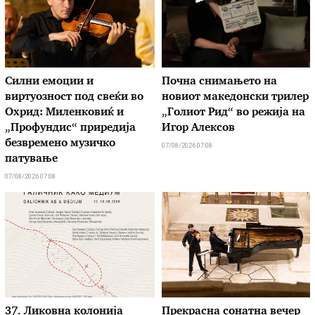
Силни емоции и
Почна снимањето на
виртуозност под свеќи во
новиот македонски трилер
Охрид: Миленковиќ и
„Голиот Рид“ во режија на
„Профундис“ приредија
Игор Алексов
безвремено музичко
07/08/2026 07:08
патување
07/08/2026 07:08
37. Ликовна колонија
Прекрасна сонатна вечер