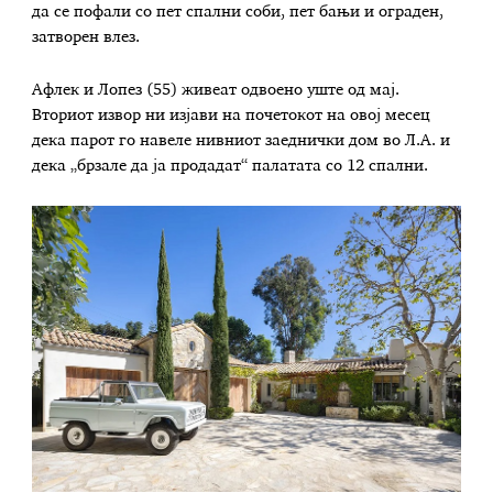
да се пофали со пет спални соби, пет бањи и ограден,
затворен влез.
Афлек и Лопез (55) живеат одвоено уште од мај.
Вториот извор ни изјави на почетокот на овој месец
дека парот го навеле нивниот заеднички дом во Л.А. и
дека „брзале да ја продадат“ палатата со 12 спални.