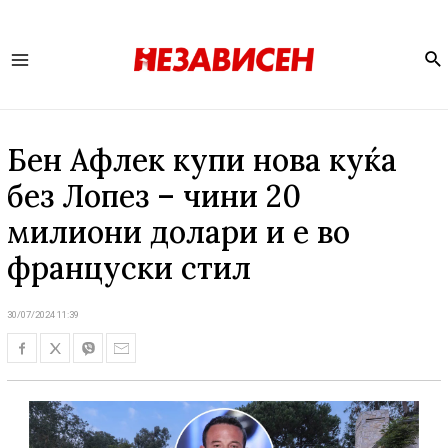
Se
Main
Menu
Бен Афлек купи нова куќа
без Лопез – чини 20
милиони долари и е во
француски стил
30/07/2024 11:39