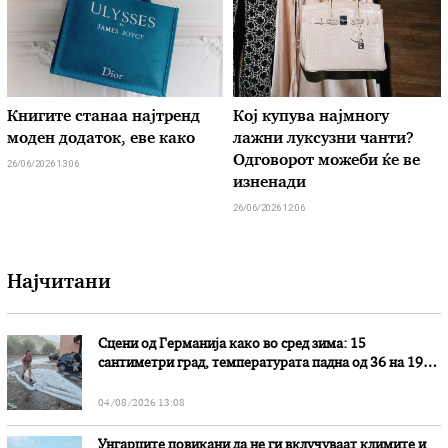
Книгите станаа најтренд
Кој купува најмногу
моден додаток, еве како
лажни луксузни чанти?
Одговорот можеби ќе ве
26/06/2026 13:06
изненади
26/06/2026 12:06
Најчитани
Сцени од Германија како во сред зима: 15
сантиметри град, температурата падна од 36 на 19
степени
04/08/2026 13:08
Унгарците повикани да не ги вклучуваат климите и