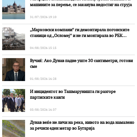
машините за перење, се заканува недостиг на струја
31/07/2026 19:10
„Марковски компани“ ги демонтирала погонските
станици од „Осломеј“ и не ги монтирала во РЕК
„Битола“, стои во вештачењето на обвинителството
04/08/2026 15:15
Вучиќ: Ако Дунав падне уште 30 сантиметри, готови
сме
01/08/2026 16:28
И инцидентот во Ташмаруништa ги разгоре
партиските кавги
03/08/2026 16:37
Дунав веќе не личи на река, нивото на вода намалено
за речиси еден метар во Бугарија