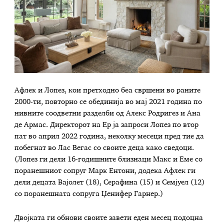
Афлек и Лопез, кои претходно беа свршени во раните
2000-ти, повторно се обединија во мај 2021 година по
нивните соодветни разделби од Алекс Родригез и Ана
де Армас. Директорот на Ер ја запроси Лопез по втор
пат во април 2022 година, неколку месеци пред тие да
побегнат во Лас Вегас со своите деца како сведоци.
(Лопез ги дели 16-годишните близнаци Макс и Еме со
поранешниот сопруг Марк Ентони, додека Афлек ги
дели децата Вајолет (18), Серафина (15) и Семјуел (12)
со поранешната сопруга Џенифер Гарнер.)
Двојката ги обнови своите завети еден месец подоцна