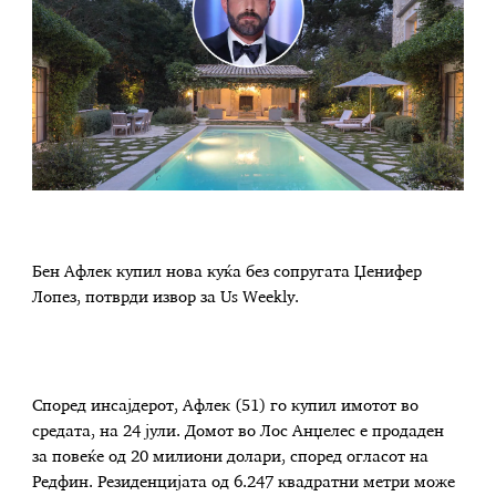
Бен Афлек купил нова куќа без сопругата Џенифер
Лопез, потврди извор за Us Weekly.
Според инсајдерот, Афлек (51) го купил имотот во
средата, на 24 јули. Домот во Лос Анџелес е продаден
за повеќе од 20 милиони долари, според огласот на
Редфин. Резиденцијата од 6.247 квадратни метри може