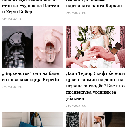
стан во Њујорк на Џастин
најскапата чанта Биркин
и Хејли Бибер
09/07/2026 18:07
14/07/2026 16:07
„Биркенсток“ оди на балет
Дали Тејлор Свифт ќе носи
со нова колекција Repetto
црвен кармин на денот на
нејзината свадба? Еве што
07/07/2026 13:07
предвидува уредник за
убавина
03/07/2026 10:07