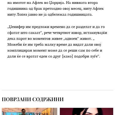
на имотот на Афлек во Џорџија. На нивната втора
годишнина од брак претходно овој месец, ниту Афлек
ниту Лопез јавно не ја одбележаа годишницата.
„Џенифер им предложи времено да се разделат и да го
сфатат што сакаат“, рече четвртиот извор, истакнувајќи
дека парот во моментов живее „одвоен“ живот. „
Можеби ќе им треба малку време да видат дали овој
комплициран момент може да се реши сам по себе и
дали ќе се вратат еден со друг [како] подобри луѓе“.
ПОВРЗАНИ СОДРЖИНИ