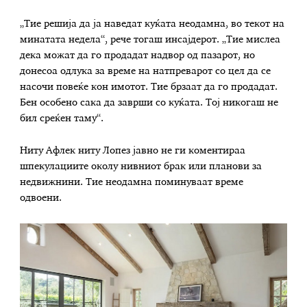
„Тие решија да ја наведат куќата неодамна, во текот на
минатата недела“, рече тогаш инсајдерот. „Тие мислеа
дека можат да го продадат надвор од пазарот, но
донесоа одлука за време на натпреварот со цел да се
насочи повеќе кон имотот. Тие брзаат да го продадат.
Бен особено сака да заврши со куќата. Тој никогаш не
бил среќен таму“.
Ниту Афлек ниту Лопез јавно не ги коментираа
шпекулациите околу нивниот брак или планови за
недвижнини. Тие неодамна поминуваат време
одвоени.