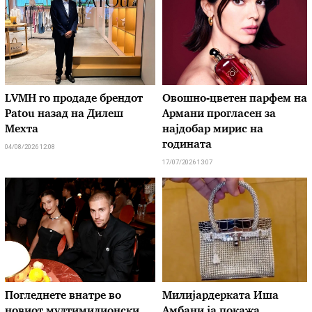
LVMH го продаде брендот
Овошно-цветен парфем на
Patou назад на Дилеш
Армани прогласен за
Мехта
најдобар мирис на
годината
04/08/2026 12:08
17/07/2026 13:07
Погледнете внатре во
Милијардерката Иша
новиот мултимилионски
Амбани ја покажа