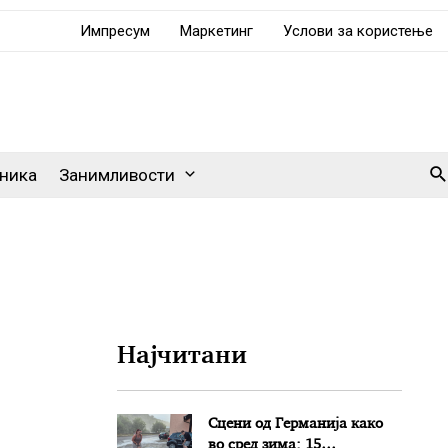
Импресум
Маркетинг
Услови за користење
Se
ника
Занимливости
Најчитани
Сцени од Германија како
во сред зима: 15