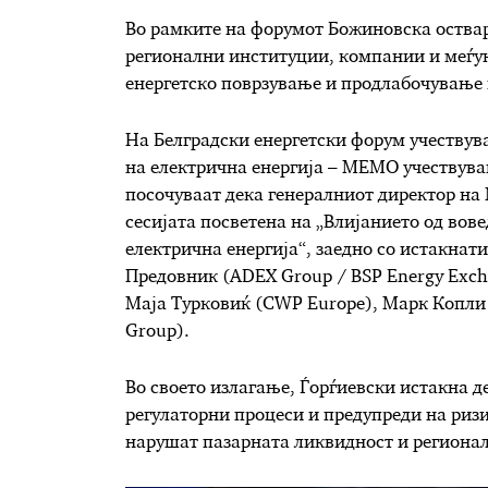
Во рамките на форумот Божиновска оствар
регионални институции, компании и меѓу
енергетско поврзување и продлабочување 
На Белградски енергетски форум учествув
на електрична енергија – МЕМО учествув
посочуваат дека генералниот директор на
сесијата посветена на „Влијанието од вов
електрична енергија“, заедно со истакнат
Предовник (ADEX Group / BSP Energy Excha
Маја Турковиќ (CWP Europe), Марк Копли 
Group).
Во своето излагање, Ѓорѓиевски истакна 
регулаторни процеси и предупреди на риз
нарушат пазарната ликвидност и регионал