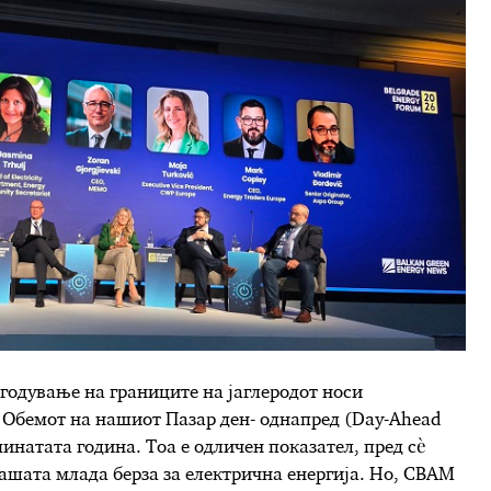
годување на границите на јаглеродот носи
 Обемот на нашиот Пазар ден- однапред (Day-Ahead
минатата година. Тоа е одличен показател, пред сè
нашата млада берза за електрична енергија. Но, CBAM