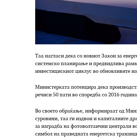
Таа нагласи дека со новиот Закон за енерг
системско планирање и предвидлива рамка
инвестицискиот циклус во обновливите из
Министерката потенцира дека производств
речиси 50 пати во споредба со 2016 година
Во своето обраќање, информираат од Мини
суровини, таа ги издвои и капиталните д
за изградба на фотоволтаични централи во
симбол на праведната енергетска транзиц