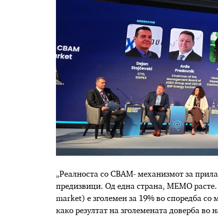
„Реалноста со CBAM- механизмот за прила
предизвици. Од една страна, МЕМО расте.
market) е зголемен за 19% во споредба со 
како резултат на зголемената доверба во 