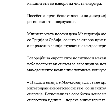
капацитети во извори на чиста енергија.
Посебен акцент беше ставен и на диверзи
регионалното поврзување.
Министерката посочи дека Македонија ак
со Грција и Србија, со што се отвора прис
а паралелно се зајакнуваат и електроенер
Говорејќи за европските политики и меха
веќе воспостави систем за гаранции за по
македонските компании поголема конкурен
– Нашата визија е Македонија да стане д
интегриран енергетски систем, со значит
енергија. Регионалната соработка денес не
енергетска иднина – порача министерката