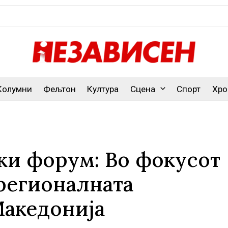
Колумни
Фељтон
Култура
Сцена
Спорт
Хро
ки форум: Во фокусот
регионалната
Македонија