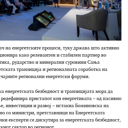
ач на енергетските процеси, туку држава што активно
ционира како релевантен и стабилен партнер во
етика, рударство и минерални суровини Сања
етската транзиција и регионалната соработка на
начајните регионални енергетски форуми.
ка енергетската безбедност и транзицијата мора да
 редефинира пристапот кон енергетиката – од пасивно
е, инвестиции и развој – истакна Божиновска на
дно со министри, претставници на Енергетската
ки експерти се дискутира за енергетската безбедност,
киот сектор во регионот.