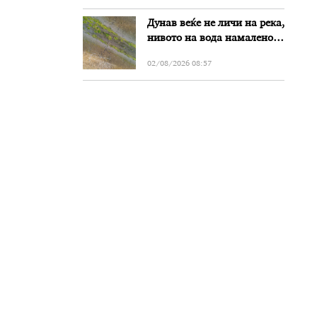
злоупотреби
Дунав веќе не личи на река,
нивото на вода намалено
за речиси еден метар во
02/08/2026 08:57
Бугарија