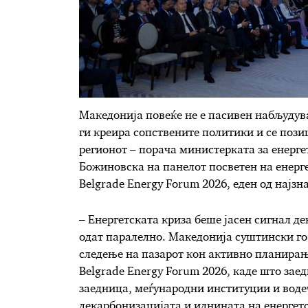
Македонија повеќе не е пасивен набљудув
ги креира сопствените политики и се пози
регионот – порача министерката за енерг
Божиновска на панелот посветен на енерг
Belgrade Energy Forum 2026, еден од најз
– Енергетската криза беше јасен сигнал де
одат паралелно. Македонија суштински го
следење на пазарот кон активно планирањ
Belgrade Energy Forum 2026, каде што зае
заедница, меѓународни институции и водеч
декарбонизацијата и иднината на енергетс