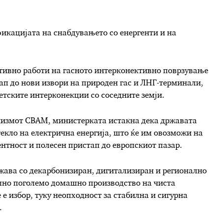
фикацијата на снабдувањето со енергенти и на
тивно работи на гасното интерконективно поврзување
тап до нови извори на природен гас и ЛНГ-терминали,
гетските интерконекции со соседните земји.
низмот CBAM, министерката истакна дека државата
текло на електрична енергија, што ќе им овозможи на
тност и полесен пристап до европскиот пазар.
ржава со декарбонизиран, дигитализиран и регионално
елно поголемо домашно производство на чиста
 е избор, туку неопходност за стабилна и сигурна
.