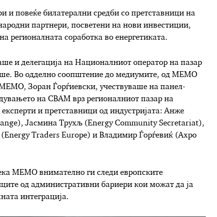
и и повеќе билатерални средби со претставници на
народни партнери, посветени на нови инвестиции,
на регионалната соработка во енергетиката.
аше и делегација на Националниот оператор на пазар
аше. Во одделно соопштение до медиумите, од МЕМО
 МЕМО, Зоран Ѓорѓиевски, учествуваше на панел-
едувањето на CBAM врз регионалниот пазар на
и експерти и претставници од индустријата: Анже
nge), Јасмина Трухљ (Energy Community Secretariat),
(Energy Traders Europe) и Владимир Ѓорѓевиќ (Axpo
дека МЕМО внимателно ги следи европските
иците од административни бариери кои можат да ја
ната интеграција.