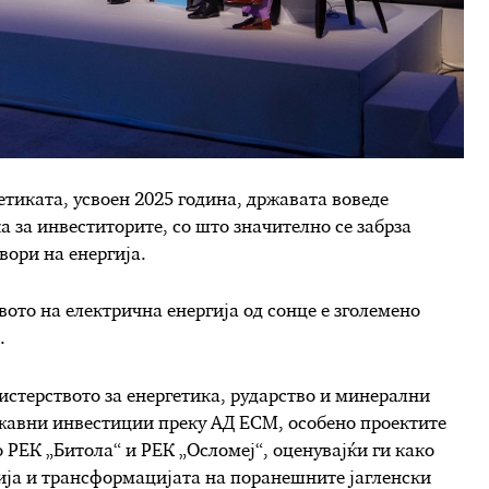
етиката, усвоен 2025 година, државата воведе
 за инвеститорите, со што значително се забрза
вори на енергија.
ото на електрична енергија од сонце е зголемено
.
стерството за енергетика, рударство и минерални
ржавни инвестиции преку АД ЕСМ, особено проектите
 РЕК „Битола“ и РЕК „Осломеј“, оценувајќи ги како
ија и трансформацијата на поранешните јагленски