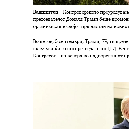
Вашингтон –
Контроверзното преуредување
претседателот Доналд Трамп беше промовир
организираше својот прв настан на новиот
Во петок, 5 септември, Трамп, 79, ги преч
вклучувајќи го потпретседателот Џ.Д. Вен
Конгресот – на вечера во надворешниот пр