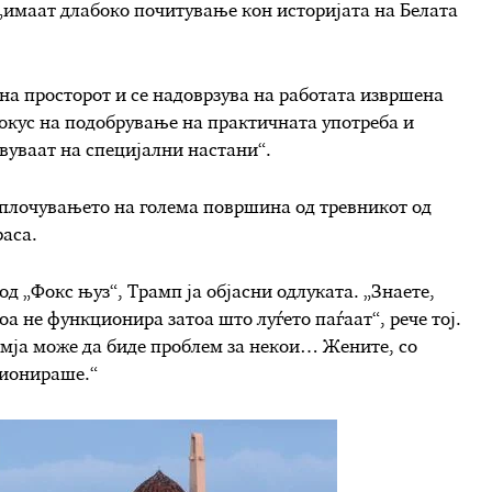
 „имаат длабоко почитување кон историјата на Белата
 на просторот и се надоврзува на работата извршена
фокус на подобрување на практичната употреба и
твуваат на специјални настани“.
оплочувањето на голема површина од тревникот од
раса.
д „Фокс њуз“, Трамп ја објасни одлуката. „Знаете,
оа не функционира затоа што луѓето паѓаат“, рече тој.
емја може да биде проблем за некои… Жените, со
ционираше.“