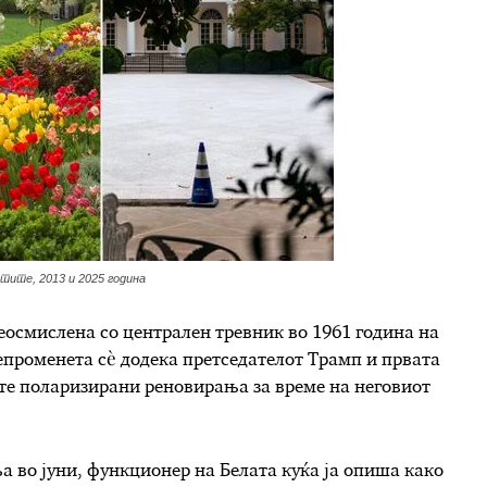
-тите, 2013 и 2025 година
еосмислена со централен тревник во 1961 година на
епроменета сè додека претседателот Трамп и првата
те поларизирани реновирања за време на неговиот
 во јуни, функционер на Белата куќа ја опиша како