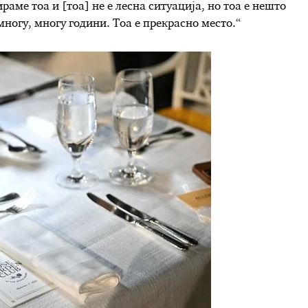
раме тоа и [тоа] не е лесна ситуација, но тоа е нешто
многу, многу години. Тоа е прекрасно место.“