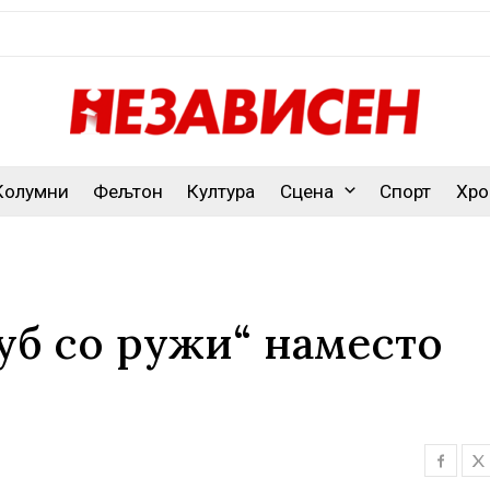
Колумни
Фељтон
Култура
Сцена
Спорт
Хро
уб со ружи“ наместо