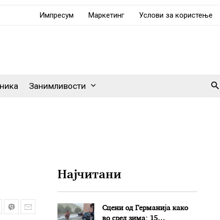
Импресум
Маркетинг
Услови за користење
Se
ника
Занимливости
Најчитани
Сцени од Германија како
во сред зима: 15