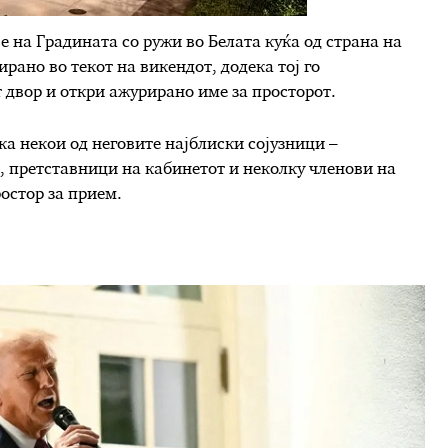
 на Градината со ружи во Белата куќа од страна на
ано во текот на викендот, додека тој го
 двор и откри ажурирано име за просторот.
ека некои од неговите најблиски сојузници –
с, претставници на кабинетот и неколку членови на
остор за прием.