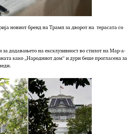
рија новиот бренд на Трамп за дворот на терасата со
 за додавањето на ексклузивност во стилот на Мар-а-
озната како „Народниот дом“ и дури беше прогласена за
неди.