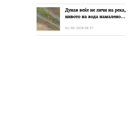
Дунав веќе не личи на река,
нивото на вода намалено
за речиси еден метар во
02/08/2026 08:57
Бугарија