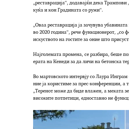
„реставрација“, додавајќи дека Трампови
куќа и кон Градината со ружи“.
„Оваа реставрација ја зачувува убавината
во 2020 година“, рече функционерот, „со 
искуството на гостите за оние што присус
Најголемата промена, се разбира, беше п
ерата на Кенеди за да личи на бетонска те
Во мартовското интервју со Лаура Инграм о
ние ја користиме за прес-конференции, а т
„Теренот може да биде влажен, а меката з
високите потпетици, едноставно не функ