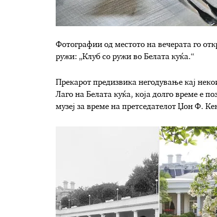
Фотографии од местото на вечерата го отк
ружи: „Клуб со ружи во Белата куќа.“
Прекарот предизвика негодување кај некои
Лаго на Белата куќа, која долго време е п
музеј за време на претседателот Џон Ф. Ке