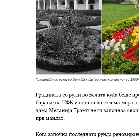
Градината со ружи во Белата куќа (од лево кон десно) во 1900
Градината со ружи во Белата куќа беше пр
барање на ЏФК и остана во голема мера н
дама Меланија Трамп не ги започнаа свои
прв мандат.
Кога започна последната рунда реновирања