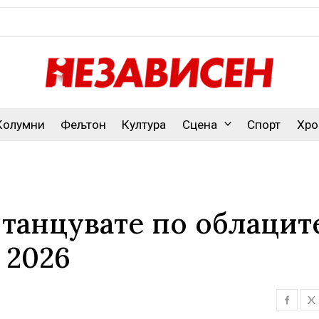
Колумни
Фељтон
Култура
Сцена
Спорт
Хро
а танцувате по облацит
 2026