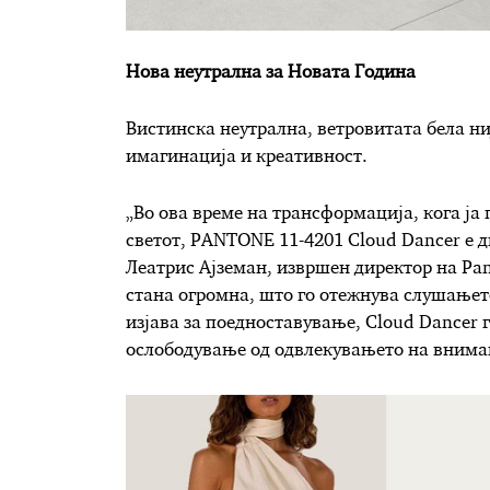
Нова неутрална за Новата Година
Вистинска неутрална, ветровитата бела ни
имагинација и креативност.
„Во ова време на трансформација, кога ј
светот, PANTONE 11-4201 Cloud Dancer е д
Леатрис Ајземан, извршен директор на Pan
стана огромна, што го отежнува слушањет
изјава за поедноставување, Cloud Dancer 
ослободување од одвлекувањето на внима