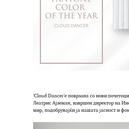
‘Cloud Dancer’е поврзана со нови почетоци
Леатрис Ајземан, извршен директор на Инс
мир, подобрувајќи ја нашата јасност и фок