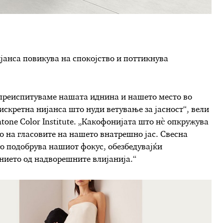
јанса повикува на спокојство и поттикнува
а преиспитуваме нашата иднина и нашето место во
искретна нијанса што нуди ветување за јасност“, вели
tone Color Institute. „Какофонијата што нè опкружува
о на гласовите на нашето внатрешно јас. Свесна
го подобрува нашиот фокус, обезбедувајќи
нието од надворешните влијанија.“