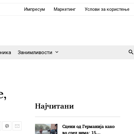
Импресум
Маркетинг
Услови за користење
Se
ника
Занимливости
е,
Најчитани
Сцени од Германија како
во сред зима: 15