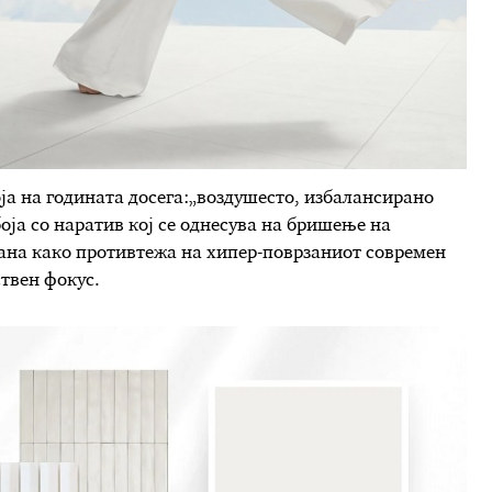
оја на годината досега:„воздушесто, избалансирано
боја со наратив кој се однесува на бришење на
рана како противтежа на хипер-поврзаниот современ
твен фокус.