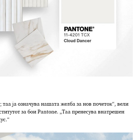
; таа ја означува нашата желба за нов почеток“, вели
титутот за бои Pantone. „Таа пренесува внатрешен
ус.“