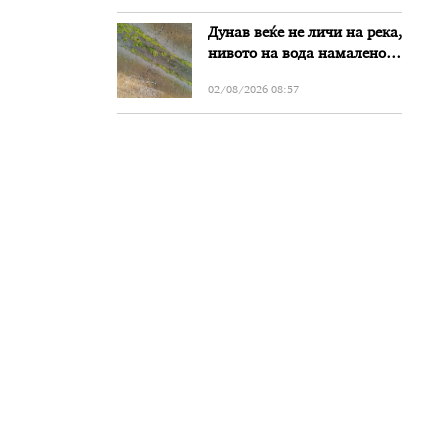
Дунав веќе не личи на река,
нивото на вода намалено
за речиси еден метар во
02/08/2026 08:57
Бугарија