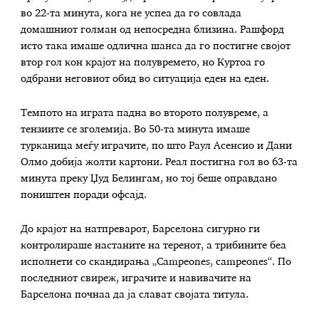
во 22-та минута, кога не успеа да го совлада
домашниот голман од непосредна близина. Рашфорд
исто така имаше одлична шанса да го постигне својот
втор гол кон крајот на полувремето, но Куртоа го
одбрани неговиот обид во ситуација еден на еден.
Темпото на играта падна во второто полувреме, а
тензиите се зголемија. Во 50-та минута имаше
турканица меѓу играчите, по што Раул Асенсио и Дани
Олмо добија жолти картони. Реал постигна гол во 63-та
минута преку Џуд Белингам, но тој беше оправдано
поништен поради офсајд.
До крајот на натпреварот, Барселона сигурно ги
контролираше настаните на теренот, а трибините беа
исполнети со скандирања „Campeones, campeones“. По
последниот свиреж, играчите и навивачите на
Барселона почнаа да ја слават својата титула.