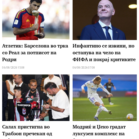
Атлетик: Барселона во трка
Инфантино се извини, но
со Реал за потписот на
останува на чело на
Родри
ФИФА и покрај критиките
06/08/2026 15:08
06/08/2026 07:08
Салах пристигна во
Модриќ и Џеко градат
Трабзон пречекан од
луксузен комплекс на