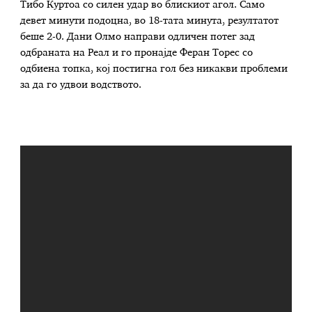
Тибо Куртоа со силен удар во блискиот агол. Само
девет минути подоцна, во 18-тата минута, резултатот
беше 2-0. Дани Олмо направи одличен потег зад
одбраната на Реал и го пронајде Феран Торес со
одбиена топка, кој постигна гол без никакви проблеми
за да го удвои водството.