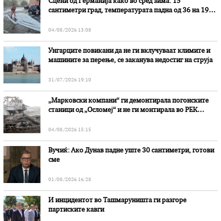
Сцени од Германија како во сред зима: 15
сантиметри град, температурата падна од 36 на 19
степени
04/08/2026 13:08
Унгарците повикани да не ги вклучуваат климите и
машините за перење, се заканува недостиг на струја
31/07/2026 19:10
„Марковски компани“ ги демонтирала погонските
станици од „Осломеј“ и не ги монтирала во РЕК
„Битола“, стои во вештачењето на обвинителството
04/08/2026 15:15
Вучиќ: Ако Дунав падне уште 30 сантиметри, готови
сме
01/08/2026 16:28
И инцидентот во Ташмаруништa ги разгоре
партиските кавги