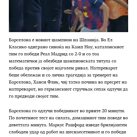
Барселона е новиот шампион на Шпанија. Во Ел
Класико одиграно синоќа на Камп Ноу, каталонскиот
тим го победи Реал Мадрид со 2-0 и со тоа
математички ја обезбеди шампионската титула со
победа против својот најголем ривал. Натпреварот
беше обележан и со лична трагедија за тренерот на
Барселона, Ханси Флик, чиј татко почина во пресрет на
натпреварот, но германскиот стручњак сепак одлучи да
го предводи својот тим.
Барселона го одлучи победникот во првите 20 минути.
По почетниот тест на силата, домашниот тим поведе во
деветтата минута. Маркус Рашфорд изведе брилијантен
слободен удар од работ на шеснаесетникот и го победи