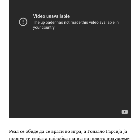
Реал се обиде да се врати во игра, а Гонзало Гарсија ја
пропушти својата најдобра шанса во првото полувреме