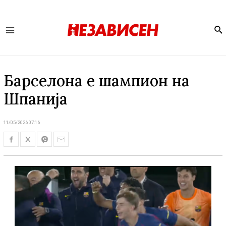
Se
Main
Menu
Барселона е шампион на
Шпанија
11/05/2026 07:16