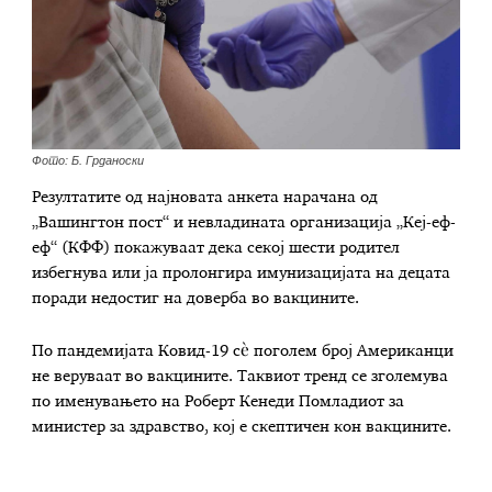
Фото: Б. Грданоски
Резултатите од најновата анкета нарачана од
„Вашингтон пост“ и невладината организација „Кеј-еф-
еф“ (КФФ) покажуваат дека секој шести родител
избегнува или ја пролонгира имунизацијата на децата
поради недостиг на доверба во вакцините.
По пандемијата Ковид-19 сè поголем број Американци
не веруваат во вакцините. Таквиот тренд се зголемува
по именувањето на Роберт Кенеди Помладиот за
министер за здравство, кој е скептичен кон вакцините.