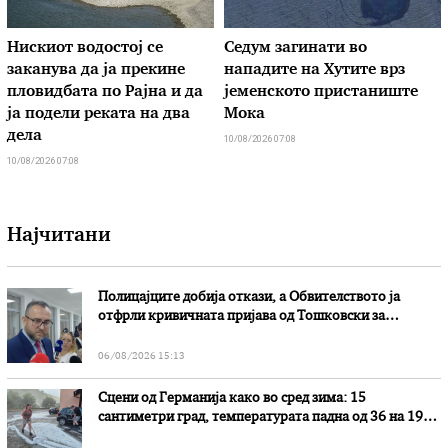
Нискиот водостој се
Седум загинати во
заканува да ја прекине
нападите на Хутите врз
пловидбата по Рајна и да
јеменското пристаниште
ја подели реката на два
Мока
дела
10/08/2026 07:08
10/08/2026 07:08
Најчитани
Полицајците добија откази, а Обвителството ја
отфрли кривичната пријава од Тошковски за
наводни злоупотреби
06/08/2026 15:13
Сцени од Германија како во сред зима: 15
сантиметри град, температурата падна од 36 на 19
степени