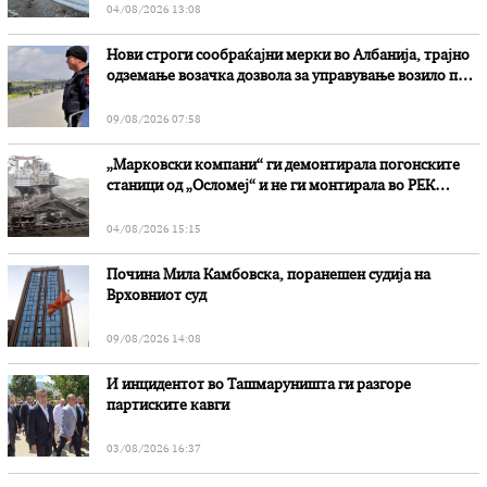
04/08/2026 13:08
Нови строги сообраќајни мерки во Aлбанија, трајно
одземање возачка дозвола за управување возило под
дејство на алкохол и големи парични казни
09/08/2026 07:58
„Марковски компани“ ги демонтирала погонските
станици од „Осломеј“ и не ги монтирала во РЕК
„Битола“, стои во вештачењето на обвинителството
04/08/2026 15:15
Почина Мила Камбовска, поранешен судија на
Врховниот суд
09/08/2026 14:08
И инцидентот во Ташмаруништa ги разгоре
партиските кавги
03/08/2026 16:37