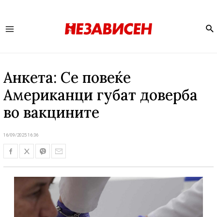
Se
Main
Menu
Анкета: Се повеќе
Американци губат доверба
во вакцините
16/09/2025 16:36