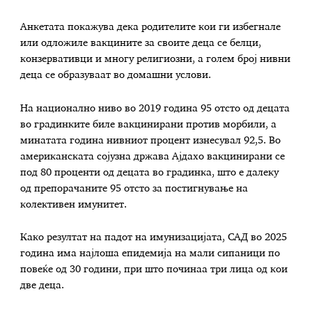
Анкетата покажува дека родителите кои ги избегнале
или одложиле вакцините за своите деца се белци,
конзервативци и многу религиозни, а голем број нивни
деца се образуваат во домашни услови.
На национално ниво во 2019 година 95 отсто од децата
во градинките биле вакцинирани против морбили, а
минатата година нивниот процент изнесувал 92,5. Во
американската сојузна држава Ајдахо вакцинирани се
под 80 проценти од децата во градинка, што е далеку
од препорачаните 95 отсто за постигнување на
колективен имунитет.
Како резултат на падот на имунизацијата, САД во 2025
година има најлоша епидемија на мали сипаници по
повеќе од 30 години, при што починаа три лица од кои
две деца.