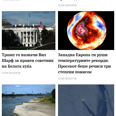
10/08/2026 08:08
Трамп го назначи Вил
Западна Европа ги руши
Шарф за правен советник
температурните рекорди.
на Белата куќа
Просекот беше речиси три
степени повисок
10/08/2026 08:08
10/08/2026 07:08