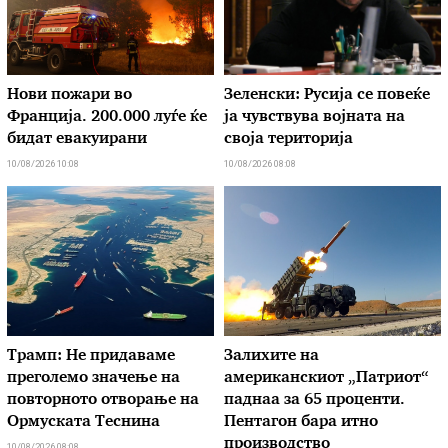
Нови пожари во
Зеленски: Русија се повеќе
Франција. 200.000 луѓе ќе
ја чувствува војната на
бидат евакуирани
своја територија
10/08/2026 10:08
10/08/2026 08:08
Трамп: Не придаваме
Залихите на
преголемо значење на
американскиот „Патриот“
повторното отворање на
паднаа за 65 проценти.
Ормуската Теснина
Пентагон бара итно
производство
10/08/2026 08:08