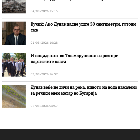
„Битола“, стои во вештачењето на обвинителството
04/08/2026 15:15
Вучиќ: Ако Дунав падне уште 30 сантиметри, готови
сме
01/08/2026 16:28
И инцидентот во Ташмаруништa ги разгоре
партиските кавги
03/08/2026 16:37
Дунав веќе не личи на река, нивото на вода намалено
за речиси еден метар во Бугарија
02/08/2026 08:57