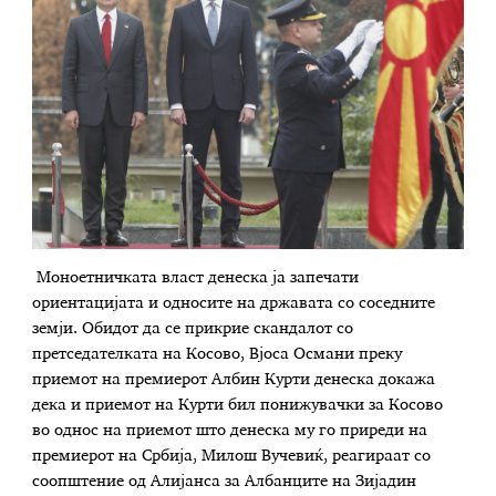
Моноетничката власт денеска ја запечати
ориентацијата и односите на државата со соседните
земји. Обидот да се прикрие скандалот со
претседателката на Косово, Вјоса Османи преку
приемот на премиерот Албин Курти денеска докажа
дека и приемот на Курти бил понижувачки за Косово
во однос на приемот што денеска му го приреди на
премиерот на Србија, Милош Вучевиќ, реагираат со
соопштение од Алијанса за Албанците на Зијадин