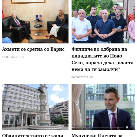
Ахмети се сретна со Варнс
Филипче во одбрана на
нападнатите во Ново
06/08/2026 18:08
Село, порача дека „власта
нема да ги замолчи“
06/08/2026 16:08
Обвинителството се жали
Муцунски: Идејата за