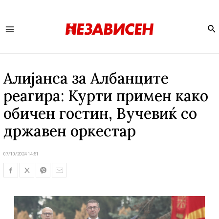
Se
Main
Menu
Алијанса за Албанците
реагира: Курти примен како
обичен гостин, Вучевиќ со
државен оркестар
07/10/2024 14:51