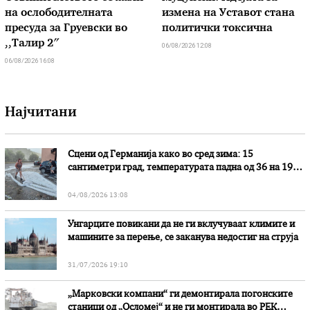
на ослободителната
измена на Уставот стана
пресуда за Груевски во
политички токсична
,,Талир 2″
06/08/2026 12:08
06/08/2026 16:08
Најчитани
Сцени од Германија како во сред зима: 15
сантиметри град, температурата падна од 36 на 19
степени
04/08/2026 13:08
Унгарците повикани да не ги вклучуваат климите и
машините за перење, се заканува недостиг на струја
31/07/2026 19:10
„Марковски компани“ ги демонтирала погонските
станици од „Осломеј“ и не ги монтирала во РЕК