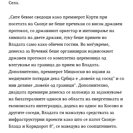
Села.
„Сите бевме сведоци како премиерот Курти при
посетата на Скопје не беше пречекан со висок државен
протокол, со државниот оркестар и интонирање на
химната на двете држави, туку беше примен во
Владата само како обичен гостин. Во меѓувреме,
денеска за Вучевиќ беше организиран највисокиот
државен протокол со комплетна церемонија од
влегување на граница до прием во Владата.
Дополнително, премиерот Мицкоски во изјави за
медиумите потврди дека Србија е „повеќе од сосед“ и со
нив делиме „повеќе од граници“. Дополнително,
двајцата премиери денеска се заложија за зајакнување
на билатералните односи во областа на енергетиката и
економската интеграција, додека во однос на Косово и
другите соседи, Владата ги намалува средствата за
инфраструктурни проекти како што се патот Скопје-
Блаца и Коридорот 8“, се наведува во соопштението.