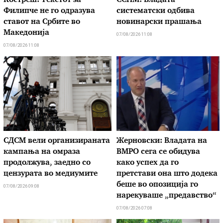
Костреш: Текстот за
ССНМ: Владата
Филипче не го одразува
систематски одбива
ставот на Србите во
новинарски прашања
Македонија
07/08/2026 11:08
07/08/2026 11:08
СДСМ вели организираната
Жерновски: Владата на
кампања на омраза
ВМРО сега се обидува
продолжува, заедно со
како успех да го
цензурата во медиумите
претстави она што додека
беше во опозиција го
07/08/2026 09:08
нарекуваше „предавство“
07/08/2026 07:08