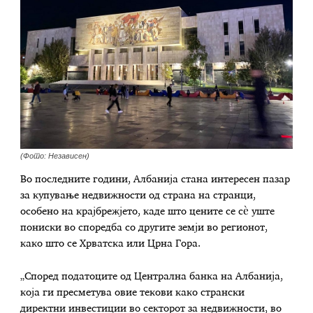
(Фото: Независен)
Во последните години, Албанија стана интересен пазар
за купување недвижности од страна на странци,
особено на крајбрежјето, каде што цените се сè уште
пониски во споредба со другите земји во регионот,
како што се Хрватска или Црна Гора.
„Според податоците од Централна банка на Албанија,
која ги пресметува овие текови како странски
директни инвестиции во секторот за недвижности, во