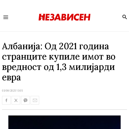
Se
Main
Menu
Албанија: Од 2021 година
странците купиле имот во
вредност од 1,3 милијарди
евра
03/08/2025 13:05