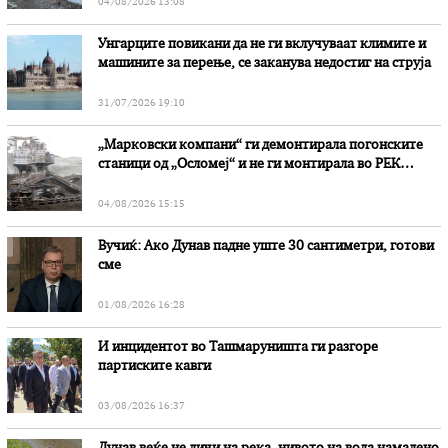
04/08/2026 13:08
Унгарците повикани да не ги вклучуваат климите и
машините за перење, се заканува недостиг на струја
31/07/2026 19:10
„Марковски компани“ ги демонтирала погонските
станици од „Осломеј“ и не ги монтирала во РЕК
„Битола“, стои во вештачењето на обвинителството
04/08/2026 15:15
Вучиќ: Ако Дунав падне уште 30 сантиметри, готови
сме
01/08/2026 16:28
И инцидентот во Ташмаруништa ги разгоре
партиските кавги
03/08/2026 16:37