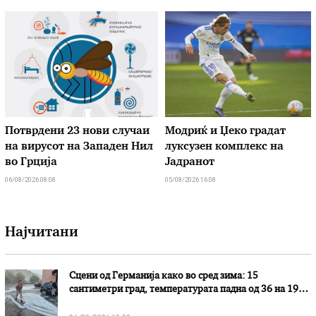
Потврдени 23 нови случаи
Модриќ и Џеко градат
на вирусот на Западен Нил
луксузен комплекс на
во Грција
Јадранот
06/08/2026 08:08
05/08/2026 16:08
Најчитани
Сцени од Германија како во сред зима: 15
сантиметри град, температурата падна од 36 на 19
степени