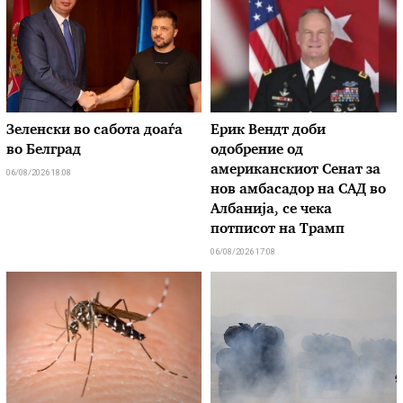
Зеленски во сабота доаѓа
Ерик Вендт доби
во Белград
одобрение од
американскиот Сенат за
06/08/2026 18:08
нов амбасадор на САД во
Албанија, се чека
потписот на Трамп
06/08/2026 17:08