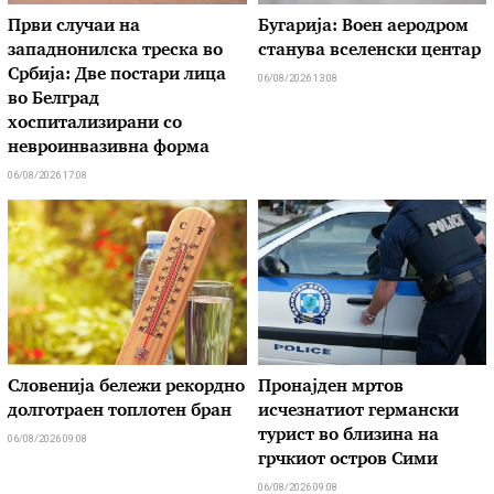
Први случаи на
Бугарија: Воен аеродром
западнонилска треска во
станува вселенски центар
Србија: Две постари лица
06/08/2026 13:08
во Белград
хоспитализирани со
невроинвазивна форма
06/08/2026 17:08
Словенија бележи рекордно
Пронајден мртов
долготраен топлотен бран
исчезнатиот германски
турист во близина на
06/08/2026 09:08
грчкиот остров Сими
06/08/2026 09:08