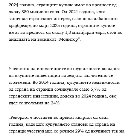
2024 година, странците купиле имот во вредност од
околу 380 милиони евра. Од 2021 година, кога
започнал странскиот интерес, главно на албанското
крајбрежје, до март 2025 година, странците купиле
имот во вредност од околу 1,3 милијарди евра, стои во
анализата на весникот „Монитор“.
Учеството на инвестициите во недвижности во однос
на вкупните инвестиции во земјата значително се
зголемени. Во 2014 година, купувањето недвижности
од страна на странци сочинувале само 5,7% од
странските инвестиции, додека во 2024 година, овој
удел се зголемил на 24%.
„Рекордот е поставен во првиот квартал од оваа
година, каде што купувањето станови од страна на
странци учествуваше со речиси 29% од вкупниот тек на