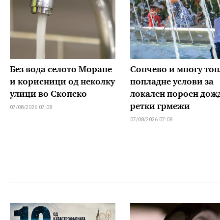
Без вода селото Моране
Сончево и многу топ
и корисници од неколку
попладне услови за
улици во Скопско
локален пороен дож
ретки грмежи
07/08/2026 07:08
07/08/2026 07:08