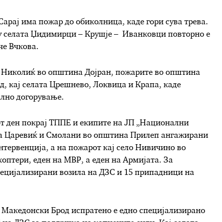
арај има пожар до обиколница, каде гори сува трева.
ѓу селата Џидимирци – Крушје – Иванковци повторно е
че Вчкова.
о Николиќ во општина Дојран, пожарите во општина
, кај селата Црешнево, Локвица и Крапа, каде
ално догорување.
т ден покрај ТППЕ и екипите на ЈП „Национални
ата Царевиќ и Смолани во општина Прилеп ангажирани
интервенција, а на пожарот кај село Нивичино во
птери, еден на МВР, а еден на Армијата. За
пецијализирани возила на ДЗС и 15 припадници на
 Македонски Брод испратено е едно специјализирано