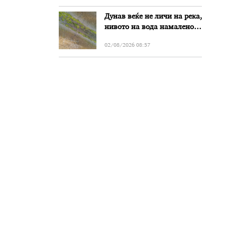
Дунав веќе не личи на река,
нивото на вода намалено
за речиси еден метар во
02/08/2026 08:57
Бугарија