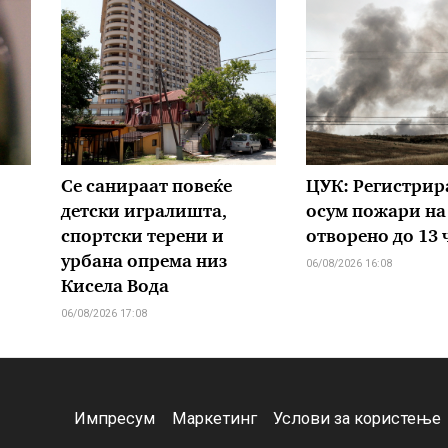
Се санираат повеќе
ЦУК: Регистрир
детски игралишта,
осум пожари на
спортски терени и
отворено до 13 
урбана опрема низ
06/08/2026 16:08
Кисела Вода
06/08/2026 17:08
Импресум
Маркетинг
Услови за користење