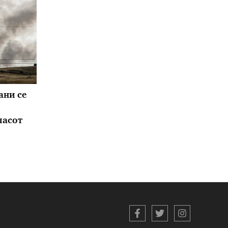
ани се
часот