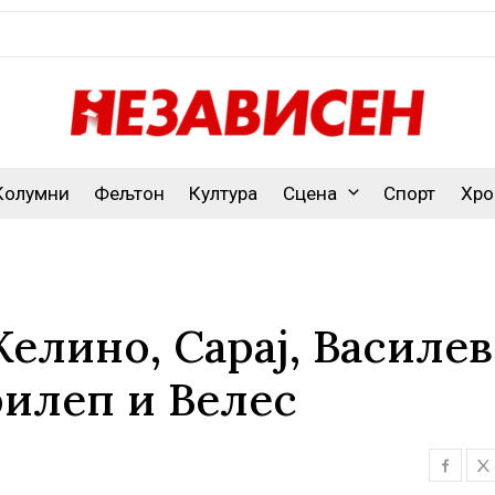
Колумни
Фељтон
Култура
Сцена
Спорт
Хро
елино, Сарај, Василев
илеп и Велес