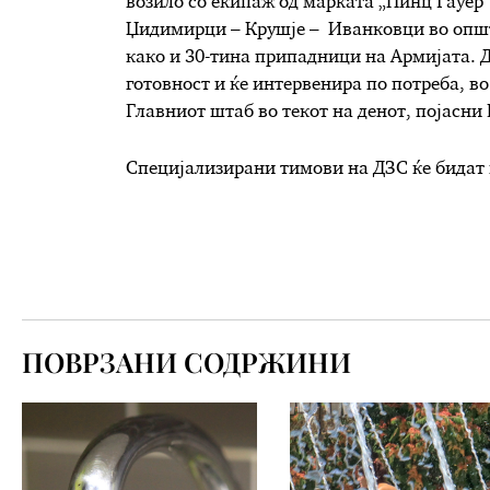
возило со екипаж од марката „Пинц Гауер“
Џидимирци – Крушје – Иванковци во општ
како и 30-тина припадници на Армијата. 
готовност и ќе интервенира по потреба, во
Главниот штаб во текот на денот, појасни 
Специјализирани тимови на ДЗС ќе бидат 
ПОВРЗАНИ СОДРЖИНИ