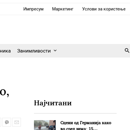
Импресум
Маркетинг
Услови за користење
Se
ника
Занимливости
о,
Најчитани
Сцени од Германија како
во сред зима: 15