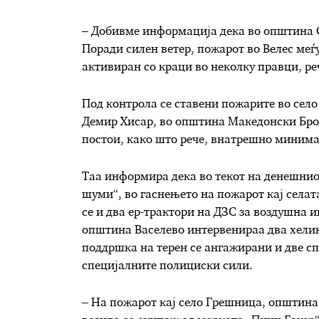
– Добивме информација дека во општина С
Поради силен ветер, пожарот во Велес ме
активиран со краци во неколку правци, ре
Под контрола се ставени пожарите во сел
Демир Хисар, во општина Македонски Брод
постои, како што рече, внатрешно миним
Таа информира дека во текот на денешнио
шуми“, во гаснењето на пожарот кај сел
се и два ер-трактори на ДЗС за воздушна 
општина Васелево интервенираа два хелико
поддршка на терен се ангажирани и две с
специјалните полициски сили.
– На пожарот кај село Грешница, општина