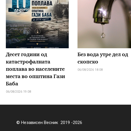
Десет години од
Без вода утре дел од
катастрофалната
скопско
поплава во населените
06/08/2026 18:08
места во општина Гази
Баба
06/08/2026 19:08
© Независен Весник 2019 -2026