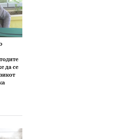
о
тодите
е да се
зикот
ка