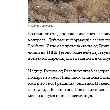
Фото: Б. Грданоски
Во изминатото деноноќие изгаснати се вку
контрола. Добивме информација за нов по
Еребино. Итно е испратена екипа од Брига
екипи на ТППЕ Тетово, каде веќе дејствува
возила на Дирекцијата за заштита и спасу
Надица Вчкова од Главниот штаб за управу
пожарот во село Нивичино, општина Васил
има и во село Грешница, општина Македо
вегетација. Во општина Прилеп активен е 
мешана шума и ниска вегетација.