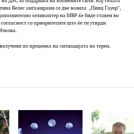
 на ДЗС за поддршка на копнените сили. Кај селата
ина Велес ангажирани се две возила „Пинц Гауер“,
Дополнително хеликоптер на МВР ќе биде ставен во
 согласност со приоритетите што ќе ги утврди
Вчкова.
вклучени по проценка на ситиацијата на терен.