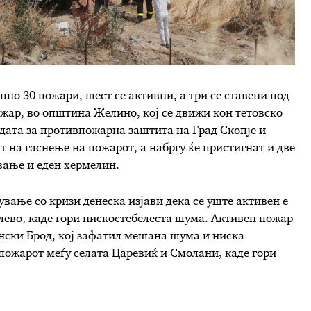
пно 30 пожари, шест се активни, а три се ставени под
жар, во општина Желино, кој се движи кон тетовско
дата за противпожарна заштита на Град Скопје и
т на гаснење на пожарот, а набргу ќе пристигнат и две
вање и еден хермелин.
вање со кризи денеска изјави дека се уште активен е
ево, каде гори нискостебелеста шума. Активен пожар
нски Брод, кој зафатил мешана шума и ниска
пожарот меѓу селата Царевиќ и Смолани, каде гори