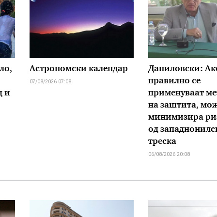
ло,
Астрономски календар
Даниловски: Ак
правилно се
07/08/2026 07:08
д и
применуваат ме
на заштита, мож
минимизира ри
од западнонилс
треска
06/08/2026 20:08