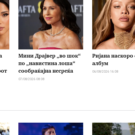
а
Мини Драјвер „во шок“
Ријана наскоро 
по „навистина лоша“
албум
рот
сообраќајна несреќа
06/08/2026 16:08
07/08/2026 08:08