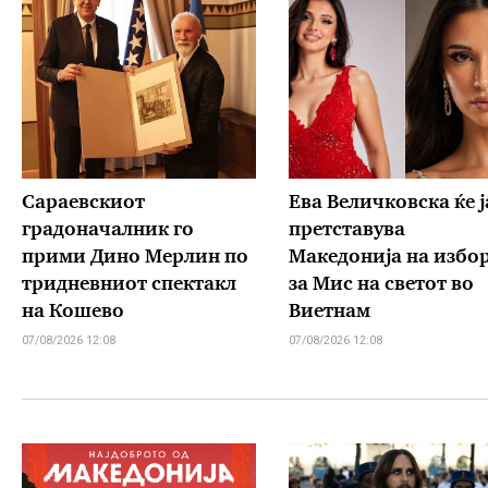
Сараевскиот
Ева Величковска ќе ј
градоначалник го
претставува
прими Дино Мерлин по
Македонија на избо
тридневниот спектакл
за Мис на светот во
на Кошево
Виетнам
07/08/2026 12:08
07/08/2026 12:08