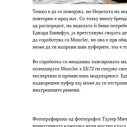
Тешко е да се поверува, но Неделата на мо
повторно е пред нас. Со толку многу брен
од распоредот, на неделата ѝ беше потре
Едвард Енинфул, ја претставува својата д
да соработува со Moncler, но ова е прв оби
може да ги направи шик пуферите, тоа е то
Во соработка со неодамна лансираната ме
колекцијата Moncler x EE72 ги спојува си
експертиза и промислена модуларност. Едн
надворешен пуфер кој може да се отстрани
внатрешните ремени.
Фотографирана од фотографот Тајлер Мичел
впечатливата кампања нуди мастер класа 