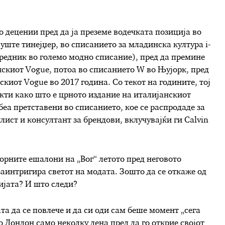
 децении пред да ја преземе водечката позиција во
уште тинејџер, во списанието за младинска култура i-
редник во големо модно списание), пред да премине
нскиот Vogue, потоа во списанието W во Њујорк, пред
скиот Vogue во 2017 година. Со текот на годините, тој
ти како што е црното издание на италијанскиот
беа претставени во списанието, кое се распродаде за
лист и консултант за брендови, вклучувајќи ги Calvin
орните ешалони на „Вог“ летото пред неговото
 заинтригира светот на модата. Зошто да се откаже од
ијата? И што следи?
та да се повлече и да си оди сам беше момент „сега
о Лондон само неколку дена пред да го открие својот