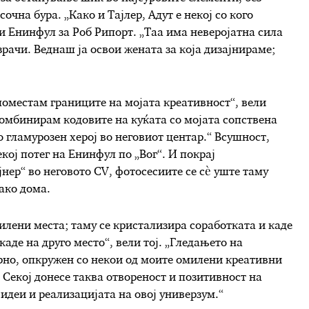
очна бура. „Како и Тајлер, Адут е некој со кого
и Енинфул за Роб Рипорт. „Таа има неверојатна сила
зрачи. Веднаш ја освои жената за која дизајнираме;
поместам границите на мојата креативност“, вели
комбинирам кодовите на куќата со мојата сопствена
о гламурозен херој во неговиот центар.“ Всушност,
кој потег на Енинфул по „Вог“. И покрај
нер“ во неговото CV, фотосесиите се сè уште таму
ако дома.
илени места; таму се кристализира соработката и каде
аде на друго место“, вели тој. „Гледањето на
орно, опкружен со некои од моите омилени креативни
Секој донесе таква отвореност и позитивност на
деи и реализацијата на овој универзум.“