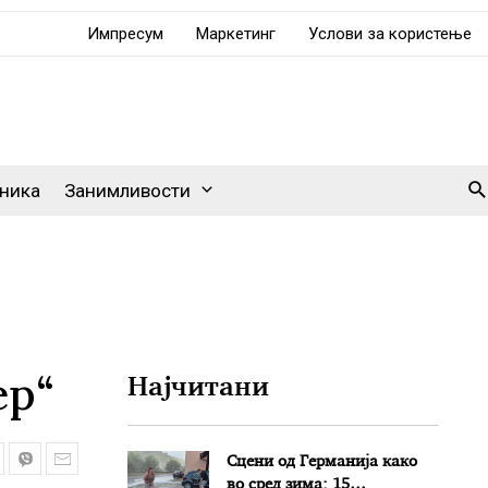
Импресум
Маркетинг
Услови за користење
Se
ника
Занимливости
ер“
Најчитани
Сцени од Германија како
во сред зима: 15