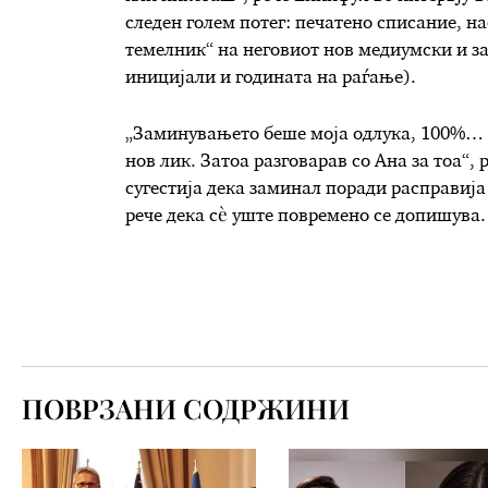
следен голем потег: печатено списание, на
темелник“ на неговиот нов медиумски и за
иницијали и годината на раѓање).
„Заминувањето беше моја одлука, 100%… С
нов лик. Затоа разговарав со Ана за тоа“, 
сугестија дека заминал поради расправија
рече дека сè уште повремено се допишува. 
ПОВРЗАНИ СОДРЖИНИ