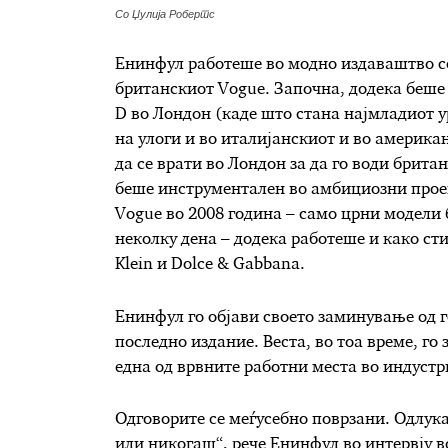
Со Џулија Робертс
Енинфул работеше во модно издаваштво со
британскиот Vogue. Започна, додека беше 
D во Лондон (каде што стана најмладиот у
на улоги и во италијанскиот и во америка
да се врати во Лондон за да го води британ
беше инструментален во амбициозни проек
Vogue во 2008 година – само црни модели 
неколку дена – додека работеше и како сти
Klein и Dolce & Gabbana.
Енинфул го објави своето заминување од г
последно издание. Веста, во тоа време, го
една од врвните работни места во индустр
Одговорите се меѓусебно поврзани. Одлука
или никогаш“, рече Енинфул во интервју в