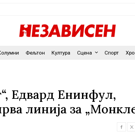
Колумни
Фељтон
Култура
Сцена
Спорт
Хро
“, Едвард Енинфул,
прва линија за „Монкл