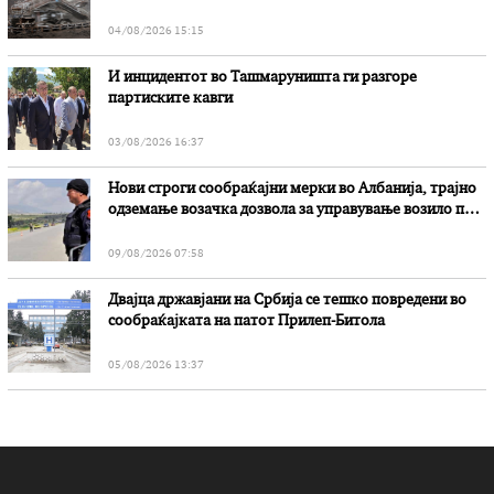
„Битола“, стои во вештачењето на обвинителството
04/08/2026 15:15
И инцидентот во Ташмаруништa ги разгоре
партиските кавги
03/08/2026 16:37
Нови строги сообраќајни мерки во Aлбанија, трајно
одземање возачка дозвола за управување возило под
дејство на алкохол и големи парични казни
09/08/2026 07:58
Двајца државјани на Србија се тешко повредени во
сообраќајката на патот Прилеп-Битола
05/08/2026 13:37