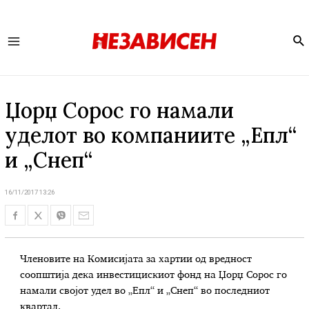
Se
Main
Menu
Џорџ Сорос го намали
уделот во компаниите „Епл“
и „Снеп“
16/11/2017 13:26
Членовите на Комисијата за хартии од вредност
соопштија дека инвестицискиот фонд на Џорџ Сорос го
намали својот удел во „Епл“ и „Снеп“ во последниот
квартал.