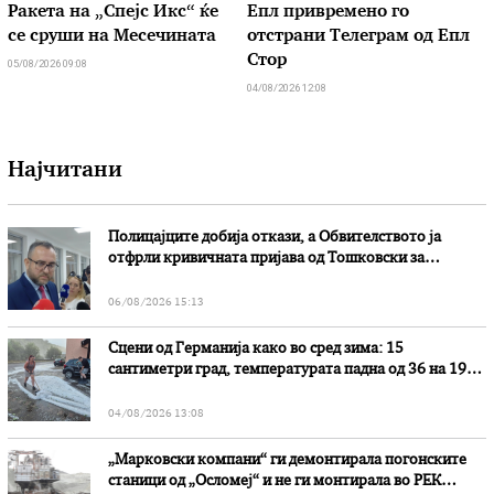
Ракета на „Спејс Икс“ ќе
Епл привремено го
се сруши на Месечината
отстрани Телеграм од Епл
Стор
05/08/2026 09:08
04/08/2026 12:08
Најчитани
Полицајците добија откази, а Обвителството ја
отфрли кривичната пријава од Тошковски за
наводни злоупотреби
06/08/2026 15:13
Сцени од Германија како во сред зима: 15
сантиметри град, температурата падна од 36 на 19
степени
04/08/2026 13:08
„Марковски компани“ ги демонтирала погонските
станици од „Осломеј“ и не ги монтирала во РЕК