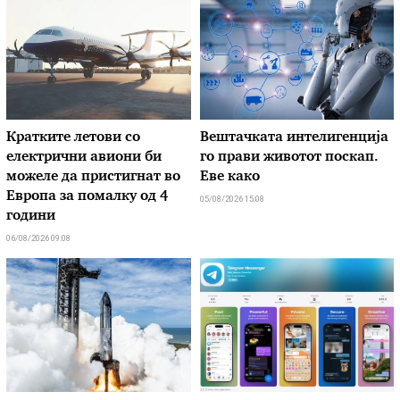
Кратките летови со
Вештачката интелигенција
електрични авиони би
го прави животот поскап.
можеле да пристигнат во
Еве како
Европа за помалку од 4
05/08/2026 15:08
години
06/08/2026 09:08