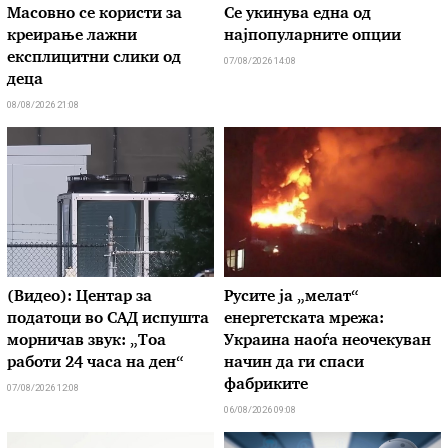
Масовно се користи за
Се укинува една од
креирање лажни
најпопуларните опции
експлицитни слики од
07/08/2026 14:08
деца
08/08/2026 21:08
(Видео): Центар за
Русите ја „мелат“
податоци во САД испушта
енергетската мрежа:
морничав звук: „Тоа
Украина наоѓа неочекуван
работи 24 часа на ден“
начин да ги спаси
фабриките
07/08/2026 12:08
06/08/2026 09:08