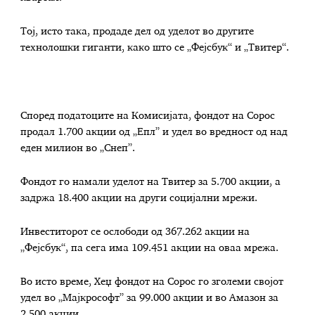
Тој, исто така, продаде дел од уделот во другите
технолошки гиганти, како што се „Фејсбук“ и „Твитер“.
Според податоците на Комисијата, фондот на Сорос
продал 1.700 акции од „Епл” и удел во вредност од над
еден милион во „Снеп”.
Фондот го намали уделот на Твитер за 5.700 акции, а
задржа 18.400 акции на други социјални мрежи.
Инвеститорот се ослободи од 367.262 акции на
„Фејсбук“, па сега има 109.451 акции на оваа мрежа.
Во исто време, Хеџ фондот на Сорос го зголеми својот
удел во „Мајкрософт” за 99.000 акции и во Амазон за
2.500 акции.