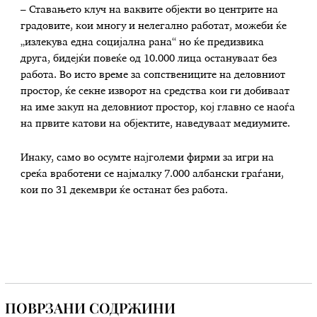
– Ставањето клуч на ваквите објекти во центрите на
градовите, кои многу и нелегално работат, можеби ќе
„излекува една социјална рана“ но ќе предизвика
друга, бидејќи повеќе од 10.000 лица остануваат без
работа. Во исто време за сопствениците на деловниот
простор, ќе секне изворот на средства кои ги добиваат
на име закуп на деловниот простор, кој главно се наоѓа
на првите катови на објектите, наведуваат медиумите.
Инаку, само во осумте најголеми фирми за игри на
среќа вработени се најмалку 7.000 албански граѓани,
кои по 31 декември ќе останат без работа.
ПОВРЗАНИ СОДРЖИНИ