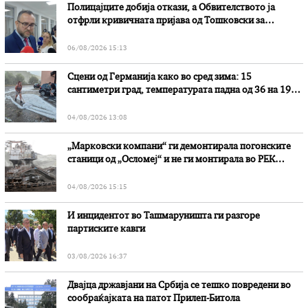
Полицајците добија откази, а Обвителството ја
отфрли кривичната пријава од Тошковски за
наводни злоупотреби
06/08/2026 15:13
Сцени од Германија како во сред зима: 15
сантиметри град, температурата падна од 36 на 19
степени
04/08/2026 13:08
„Марковски компани“ ги демонтирала погонските
станици од „Осломеј“ и не ги монтирала во РЕК
„Битола“, стои во вештачењето на обвинителството
04/08/2026 15:15
И инцидентот во Ташмаруништa ги разгоре
партиските кавги
03/08/2026 16:37
Двајца државјани на Србија се тешко повредени во
сообраќајката на патот Прилеп-Битола