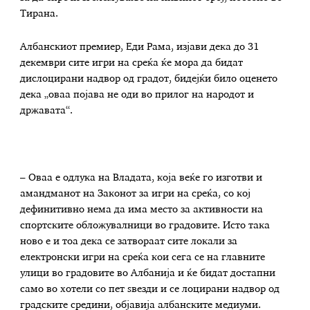
Тирана.
Албанскиот премиер, Еди Рама, изјави дека до 31
декември сите игри на среќа ќе мора да бидат
дислоцирани надвор од градот, бидејќи било оценето
дека „оваа појава не оди во прилог на народот и
државата“.
– Оваа е одлука на Владата, која веќе го изготви и
амандманот на Законот за игри на среќа, со кој
дефинитивно нема да има место за активности на
спортските обложувалници во градовите. Исто така
ново е и тоа дека се затвораат сите локали за
електронски игри на среќа кои сега се на главните
улици во градовите во Албанија и ќе бидат достапни
само во хотели со пет ѕвезди и се лоцирани надвор од
градските средини, објавија албанските медиуми.