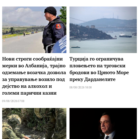
Нови строги сообраќајни
Турција го ограничува
мерки во Aлбанија, трајно
пловењето на трговски
одземање возачка дозвола
бродови во Црното Море
за управување возило под
преку Дарданелите
дејство на алкохол и
08/08/2026 18:08
големи парични казни
09/08/2026 07:08