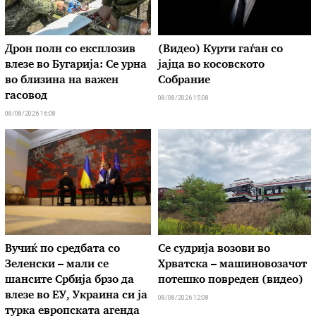
Дрон полн со експлозив
(Видео) Курти гаѓан со
влезе во Бугарија: Се урна
јајца во косовското
во близина на важен
Собрание
гасовод
08/08/2026 15:08
08/08/2026 16:08
Вучиќ по средбата со
Се судрија возови во
Зеленски – мали се
Хрватска – машиновозачот
шансите Србија брзо да
потешко повреден (видео)
влезе во ЕУ, Украина си ја
08/08/2026 12:08
турка европската агенда