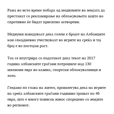
Рама во исто време побара од медиумите во земјата да
престанат со рекламирање на обложувањето зашто во
спротивно ќе бидат присилно затворени.
Медиуми наведуваат дека голем е бројот на Албанците
кои секојдневно учествуваат во игрите на среќа и тој
број е во постојан раст.
Тоа се илустрира со податокот дека текот на 2017
година албанските граѓани потрошиле над 130
милиони евра во казина, спортски обложувалници и
лото.
Гледано по глава на жител, произлегува дека на игрите
на среќа албанските граѓани годишно трошат по 46
евра, што е многу повисок износ споредено со земјите
во регионот.