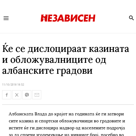
Se
Main
Menu
Ќе се дислоцираат казината
и обложувалниците од
албанските градови
11/10/2018 18:52
Албанската Влада до крајот на годината ќе ги затвори
сите казина и спортски обложувачници во градовите и
истите ќе ги дислоцира надвор од населените подрачја
за да спречи зголемување на нивниот број, посебно во