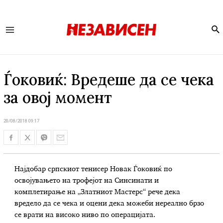
Se
Main
Menu
Ѓоковиќ: Вредеше да се чека
за овој момент
20/08/2018 09:17
Најдобар српскиот тенисер Новак Ѓоковиќ по
освојувањето на трофејот на Синсинати и
комплетирање на „Златниот Мастерс“ рече дека
вредело да се чека и оцени дека можеби нереално брзо
се врати на високо ниво по операцијата.