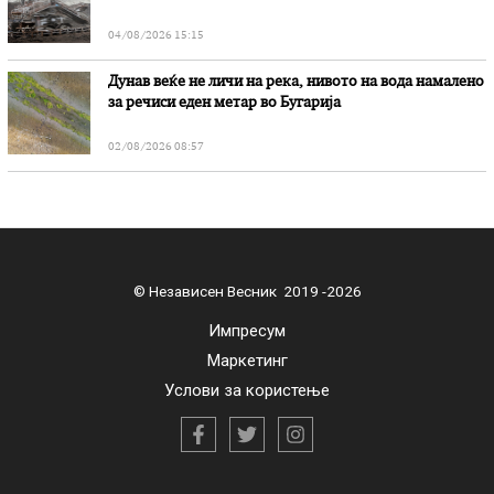
„Битола“, стои во вештачењето на обвинителството
04/08/2026 15:15
Дунав веќе не личи на река, нивото на вода намалено
за речиси еден метар во Бугарија
02/08/2026 08:57
© Независен Весник 2019 -2026
Импресум
Маркетинг
Услови за користење