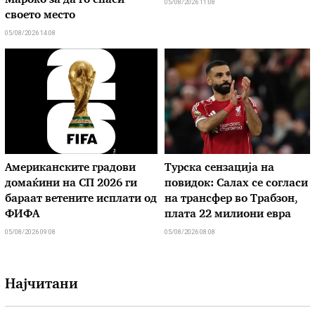
Мароко за да го спаси
05/08/2026 11:08
своето место
05/08/2026 14:08
Американските градови
Турска сензација на
домаќини на СП 2026 ги
повидок: Салах се согласи
бараат ветените исплати од
на трансфер во Трабзон,
ФИФА
плата 22 милиони евра
05/08/2026 09:08
05/08/2026 08:08
Најчитани