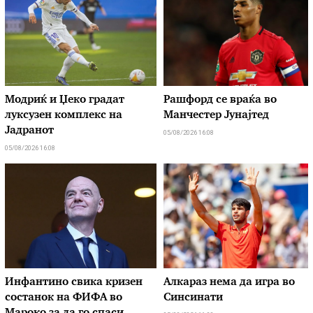
Модриќ и Џеко градат
Рашфорд се враќа во
луксузен комплекс на
Манчестер Јунајтед
Јадранот
05/08/2026 16:08
05/08/2026 16:08
Инфантино свика кризен
Алкараз нема да игра во
состанок на ФИФА во
Синсинати