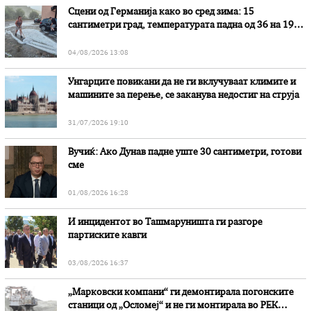
Сцени од Германија како во сред зима: 15
сантиметри град, температурата падна од 36 на 19
степени
04/08/2026 13:08
Унгарците повикани да не ги вклучуваат климите и
машините за перење, се заканува недостиг на струја
31/07/2026 19:10
Вучиќ: Ако Дунав падне уште 30 сантиметри, готови
сме
01/08/2026 16:28
И инцидентот во Ташмаруништa ги разгоре
партиските кавги
03/08/2026 16:37
„Марковски компани“ ги демонтирала погонските
станици од „Осломеј“ и не ги монтирала во РЕК