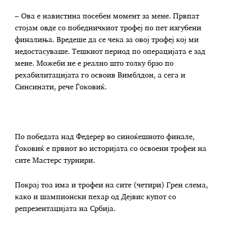
– Ова е навистина посебен момент за мене. Првпат
стојам овде со победничкиот трофеј по пет изгубени
финалиња. Вредеше да се чека за овој трофеј кој ми
недостасуваше. Тешкиот период по операцијата е зад
мене. Можеби не е реално што толку брзо по
рехабилитацијата го освоив Вимблдон, а сега и
Синсинати, рече Ѓоковиќ.
По победата над Федерер во синоќешното финале,
Ѓоковиќ е првиот во историјата со освоени трофеи на
сите Мастерс турнири.
Покрај тоа има и трофеи на сите (четири) Грен слема,
како и шампионски пехар од Дејвис купот со
репрезентацијата на Србија.