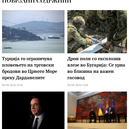
ПОВРЗАНИ СОДРЖИНИ
Турција го ограничува
Дрон полн со експлозив
пловењето на трговски
влезе во Бугарија: Се урна
бродови во Црното Море
во близина на важен
преку Дарданелите
гасовод
08/08/2026 18:08
08/08/2026 16:08