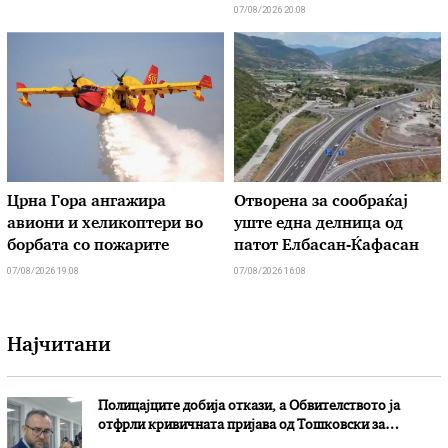
07/08/2026 20:08
Црна Гора ангажира
Отворена за сообраќај
авиони и хеликоптери во
уште една делница од
борбата со пожарите
патот Елбасан-Ќафасан
07/08/2026 19:08
07/08/2026 16:08
Најчитани
Полицајците добија откази, а Обвителството ја
отфрли кривичната пријава од Тошковски за
наводни злоупотреби