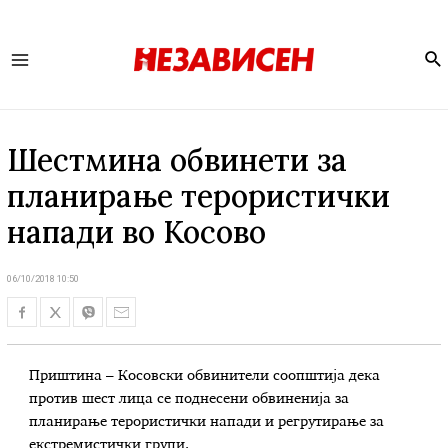
Se
Main
Menu
Шестмина обвинети за
планирање терористички
напади во Косово
06/10/2018 10:50
Приштина – Косовски обвинители соопштија дека
против шест лица се поднесени обвиненија за
планирање терористички напади и регрутирање за
екстремистички групи.