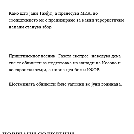
Како што јави Танјуг, а пренесува МИА, во
соопштението не е прецизирано за какви терористички
напади станува збор.
Приштинскиот весник „Газета експрес“ наведува дека
тие се обвинети за подготовка на напади на Косово и
во европски земји, а нивна цел бил и КФОР.
Шестмината обвинети биле уапсени во јуни годинава.