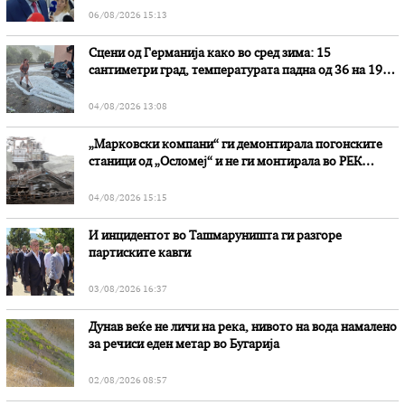
06/08/2026 15:13
Сцени од Германија како во сред зима: 15
сантиметри град, температурата падна од 36 на 19
степени
04/08/2026 13:08
„Марковски компани“ ги демонтирала погонските
станици од „Осломеј“ и не ги монтирала во РЕК
„Битола“, стои во вештачењето на обвинителството
04/08/2026 15:15
И инцидентот во Ташмаруништa ги разгоре
партиските кавги
03/08/2026 16:37
Дунав веќе не личи на река, нивото на вода намалено
за речиси еден метар во Бугарија
02/08/2026 08:57