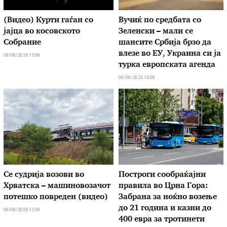
(Видео) Курти гаѓан со
Вучиќ по средбата со
јајца во косовското
Зеленски – мали се
Собрание
шансите Србија брзо да
влезе во ЕУ, Украина си ја
08/08/2026 15:08
турка европската агенда
08/08/2026 14:08
Се судрија возови во
Построги сообраќајни
Хрватска – машиновозачот
правила во Црна Гора:
потешко повреден (видео)
Забрана за ноќно возење
до 21 година и казни до
08/08/2026 12:08
400 евра за тротинети