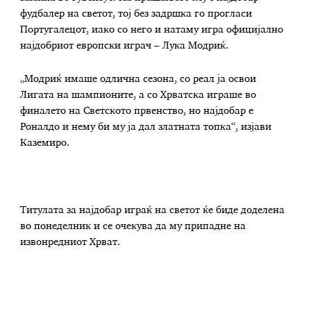
фудбалер на светот, тој без задршка го прогласи
Португалецот, иако со него и натаму игра официјално
најдобриот европски играч – Лука Модриќ.
„Модриќ имаше одлична сезона, со реал ја освои
Лигата на шампионите, а со Хрватска играше во
финалето на Светското првенство, но најдобар е
Роналдо и нему би му ја дал златната топка“, изјави
Каземиро.
Титулата за најдобар играќ на светот ќе биде доделена
во понеделник и се очекува да му припадне на
извонредниот Хрват.