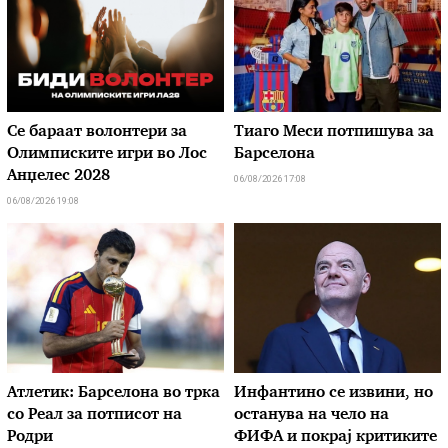
Се бараат волонтери за
Тиаго Меси потпишува за
Олимписките игри во Лос
Барселона
Анџелес 2028
06/08/2026 17:08
06/08/2026 19:08
Атлетик: Барселона во трка
Инфантино се извини, но
со Реал за потписот на
останува на чело на
Родри
ФИФА и покрај критиките