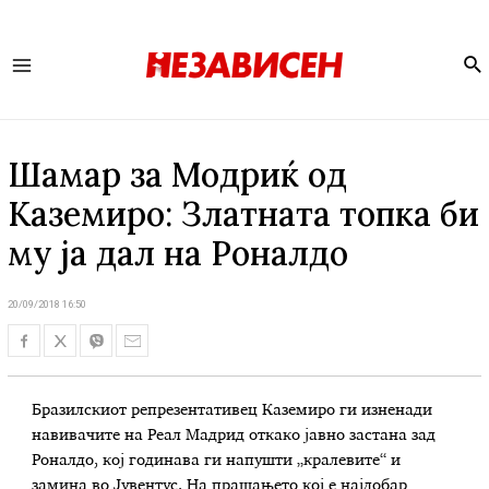
Se
Main
Menu
Шамар за Модриќ од
Каземиро: Златната топка би
му ја дал на Роналдо
20/09/2018 16:50
Бразилскиот репрезентативец Каземиро ги изненади
навивачите на Реал Мадрид откако јавно застана зад
Роналдо, кој годинава ги напушти „кралевите“ и
замина во Јувентус. На прашањето кој е најдобар