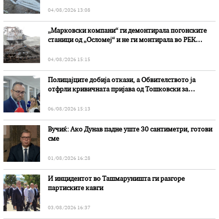
степени
04/08/2026 13:08
„Марковски компани“ ги демонтирала погонските
станици од „Осломеј“ и не ги монтирала во РЕК
„Битола“, стои во вештачењето на обвинителството
04/08/2026 15:15
Полицајците добија откази, а Обвителството ја
отфрли кривичната пријава од Тошковски за
наводни злоупотреби
06/08/2026 15:13
Вучиќ: Ако Дунав падне уште 30 сантиметри, готови
сме
01/08/2026 16:28
И инцидентот во Ташмаруништa ги разгоре
партиските кавги
03/08/2026 16:37