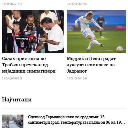
06/08/2026 15:08
06/08/2026 07:08
Салах пристигна во
Модриќ и Џеко градат
Трабзон пречекан од
луксузен комплекс на
илјадници симпатизери
Јадранот
06/08/2026 07:08
05/08/2026 16:08
Најчитани
Сцени од Германија како во сред зима: 15
сантиметри град, температурата падна од 36 на 19