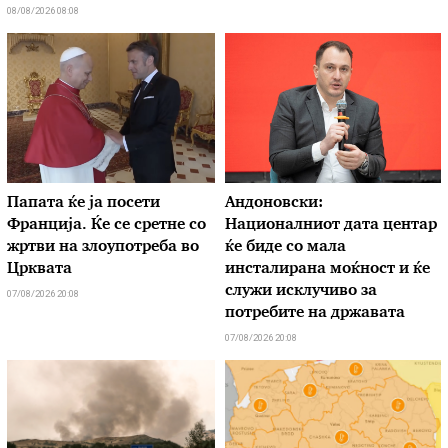
08/08/2026 08:08
Папата ќе ја посети
Андоновски:
Франција. Ќе се сретне со
Националниот дата центар
жртви на злоупотреба во
ќе биде со мала
Црквата
инсталирана моќност и ќе
служи исклучиво за
07/08/2026 20:08
потребите на државата
07/08/2026 20:08