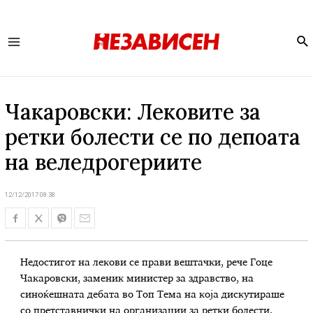
Se
Main
Menu
Чакаровски: Лековите за
ретки болести се по депоата
на веледрогериите
12/12/2017 08:38
Недостигот на лекови се прави вештачки, рече Гоце
Чакаровски, заменик министер за здравство, на
синоќешната дебата во Топ Тема на која дискутираше
со претставнички на организации за ретки болести.