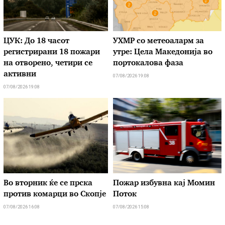
ЦУК: До 18 часот
УХМР со метеоаларм за
регистрирани 18 пожари
утре: Цела Македонија во
на отворено, четири се
портокалова фаза
активни
07/08/2026 19:08
07/08/2026 19:08
Во вторник ќе се прска
Пожар избувна кај Момин
против комарци во Скопје
Поток
07/08/2026 16:08
07/08/2026 15:08