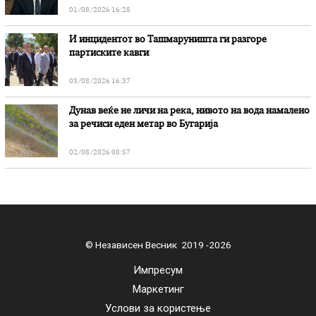
01/08/2026 16:28
И инцидентот во Ташмаруништa ги разгоре
партиските кавги
03/08/2026 16:37
Дунав веќе не личи на река, нивото на вода намалено
за речиси еден метар во Бугарија
02/08/2026 08:57
© Независен Весник 2019 -2026
Импресум
Маркетинг
Услови за користење