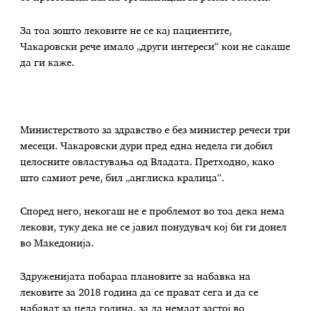
За тоа зошто лековите не се кај пациентите,
Чакаровски рече имало „други интереси“ кои не сакаше
да ги каже.
Министерството за здравство е без министер речеси три
месеци. Чакаровски дури пред една недела ги добил
целосните овластувања од Владата. Претходно, како
што самиот рече, бил „англиска кралица“.
Според него, некогаш не е проблемот во тоа дека нема
лекови, туку дека не се јавил понудувач кој би ги донел
во Македонија.
Здруженијата побараа плановите за набавка на
лековите за 2018 година да се прават сега и да се
набават за цела година, за да немаат застој во