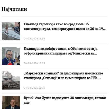
Најчитани
Сцени од Германија како во сред зима: 15
сантиметри град, температурата падна од 36 на 19
степени
04/08/2026 13:08
Полицајците добија откази, а Обвителството ја
отфрли кривичната пријава од Тошковски за
наводни злоупотреби
06/08/2026 15:13
„Марковски компани“ ги демонтирала погонските
станици од „Осломеј“ и не ги монтирала во РЕК
„Битола“, стои во вештачењето на обвинителството
04/08/2026 15:15
Вучиќ: Ако Дунав падне уште 30 сантиметри, готови
сме