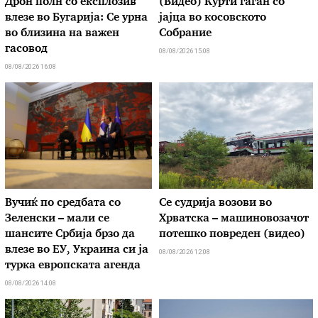
Дрон полн со експлозив
(Видео) Курти гаѓан со
влезе во Бугарија: Се урна
јајца во косовското
во близина на важен
Собрание
гасовод
08/08/2026 15:08
08/08/2026 16:08
Вучиќ по средбата со
Се судрија возови во
Зеленски – мали се
Хрватска – машиновозачот
шансите Србија брзо да
потешко повреден (видео)
влезе во ЕУ, Украина си ја
08/08/2026 12:08
турка европската агенда
08/08/2026 14:08