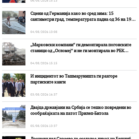
06/08/2026 15:13
Сцени од Германија како во сред зима: 15
сантиметри град, температурата падна од 36 на 19
степени
04/08/2026 13:08
„Марковски компани“ ги демонтирала погонските
станици од „Осломеј“ и не ги монтирала во РЕК
„Битола“, стои во вештачењето на обвинителството
04/08/2026 15:15
И инцидентот во Ташмаруништa ги разгоре
партиските кавги
03/08/2026 16:37
Двајца државјани на Србија се тешко повредени во
сообраќајката на патот Прилеп-Битола
05/08/2026 13:37