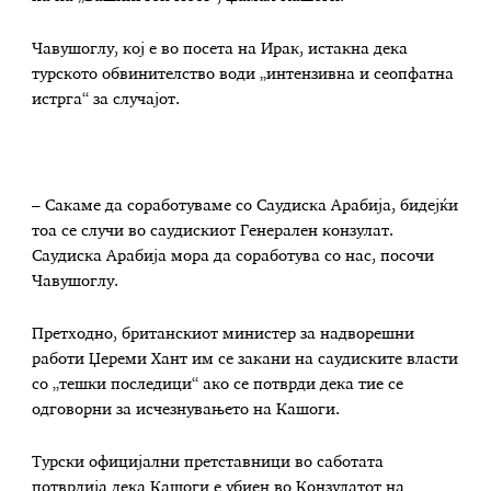
Чавушоглу, кој е во посета на Ирак, истакна дека
турското обвинителство води „интензивна и сеопфатна
истрга“ за случајот.
– Сакаме да соработуваме со Саудиска Арабија, бидејќи
тоа се случи во саудискиот Генерален конзулат.
Саудиска Арабија мора да соработува со нас, посочи
Чавушоглу.
Претходно, британскиот министер за надворешни
работи Џереми Хант им се закани на саудиските власти
со „тешки последици“ ако се потврди дека тие се
одговорни за исчезнувањето на Кашоги.
Турски официјални претставници во саботата
потврдија дека Кашоги е убиен во Конзулатот на