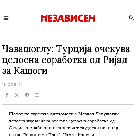
Se
Main
Menu
Чавашоглу: Турција очекува
целосна соработка од Ријад
за Кашоги
11/10/2018 19:11
Шефот на турската дипломатија Мевљут Чавушоглу
денеска изјави дека очекува целосна соработка од
Саудиска Арабија за исчезнатиот саудиски новинар
на на „Вашингтон Пост“, Џамал Кашоги.