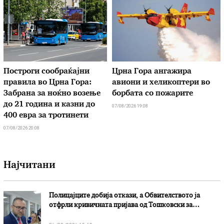
Построги сообраќајни
Црна Гора ангажира
правила во Црна Гора:
авиони и хеликоптери во
Забрана за ноќно возење
борбата со пожарите
до 21 година и казни до
07/08/2026 19:08
400 евра за тротинети
07/08/2026 20:08
Најчитани
Полицајците добија откази, а Обвителството ја
отфрли кривичната пријава од Тошковски за
наводни злоупотреби