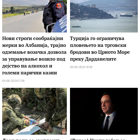
Нови строги сообраќајни
Турција го ограничува
мерки во Aлбанија, трајно
пловењето на трговски
одземање возачка дозвола
бродови во Црното Море
за управување возило под
преку Дарданелите
дејство на алкохол и
08/08/2026 18:08
големи парични казни
09/08/2026 07:08