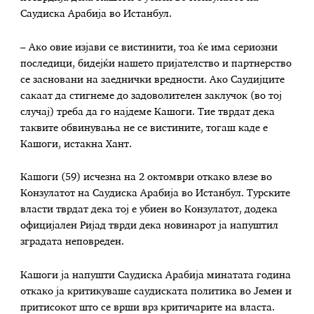
Саудиска Арабија во Истанбул.
– Ако овие изјави се вистинити, тоа ќе има сериозни
последици, бидејќи нашето пријателство и партнерство
се засновани на заеднички вредности. Ако Саудијците
сакаат да стигнеме до задоволителен заклучок (во тој
случај) треба да го најдеме Кашоги. Тие тврдат дека
таквите обвинувања не се вистините, тогаш каде е
Кашоги, истакна Хант.
Кашоги (59) исчезна на 2 октомври откако влезе во
Конзулатот на Саудиска Арабија во Истанбул. Турските
власти тврдат дека тој е убиен во Конзулатот, додека
официјален Ријад тврди дека новинарот ја напуштил
зградата неповреден.
Кашоги ја напушти Саудиска Арабија минатата година
откако ја критикуваше саудиската политика во Јемен и
притисокот што се врши врз критичарите на власта.