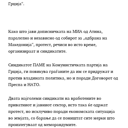
Грција“.
Како што јави дописничката на МИА од Атина,
паралелно и независно од собирот за „одбрана на
Македонија“, протест, речиси во исто време,
организираат и синдикатите.
Синдикатот ПАМЕ на Комунистичката партија на
Грција, ги повикува граѓаните да им се придружат и
против владината политика, но и поради Договорот од
Преспа и НАТО.
Двата најголеми синдикати на вработените во
приватниот и јавниот сектор, исто така ќе одржат
протест, но исклучиво поради економската ситуација
во земјата, со барање да се поништат сите мерки што
произлегуваат од меморандумите.