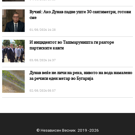
Вучиќ: Ако Дунав падне уште 30 сантиметри, готови
сме
01/08/2026 16:28
И инцидентот во Ташмаруништa ги разгоре
партиските кавги
03/08/2026 16:37
Дунав веќе не личи на река, нивото на вода намалено
за речиси еден метар во Бугарија
02/08/2026 08:57
© Независен Весник 2019 -2026