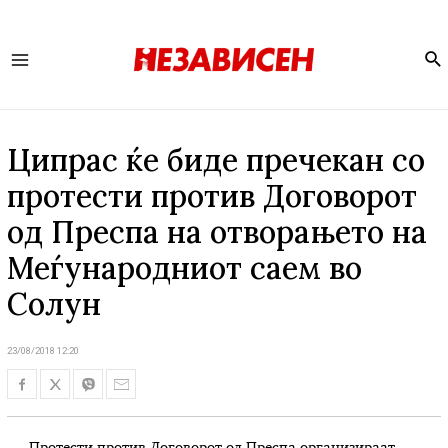
Se
Main
Menu
Ципрас ќе биде пречекан со
протести против Договорот
од Преспа на отворањето на
Меѓународниот саем во
Солун
23/08/2018 12:20