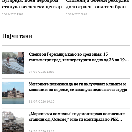
Бугарија: Воен аеродром
Словенија бележи рекордно
станува вселенски центар
долготраен топлотен бран
06/08/2026 13:08
06/08/2026 09:08
Најчитани
Сцени од Германија како во сред зима: 15
сантиметри град, температурата падна од 36 на 19
степени
04/08/2026 13:08
Унгарците повикани да не ги вклучуваат климите и
машините за перење, се заканува недостиг на струја
31/07/2026 19:10
„Марковски компани“ ги демонтирала погонските
станици од „Осломеј“ и не ги монтирала во РЕК
„Битола“, стои во вештачењето на обвинителството
04/08/2026 15:15