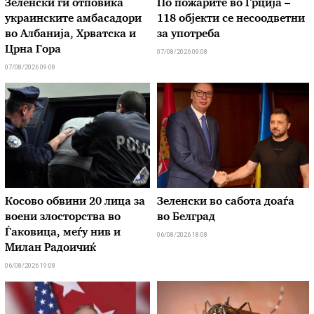
Зеленски ги отповика
По пожарите во Грција –
украинските амбасадори
118 објекти се несоодветни
во Албанија, Хрватска и
за употреба
Црна Гора
07/08/2026 09:08
07/08/2026 09:08
Косово обвини 20 лица за
Зеленски во сабота доаѓа
воени злосторства во
во Белград
Ѓаковица, меѓу нив и
06/08/2026 18:08
Милан Радоичиќ
06/08/2026 19:08