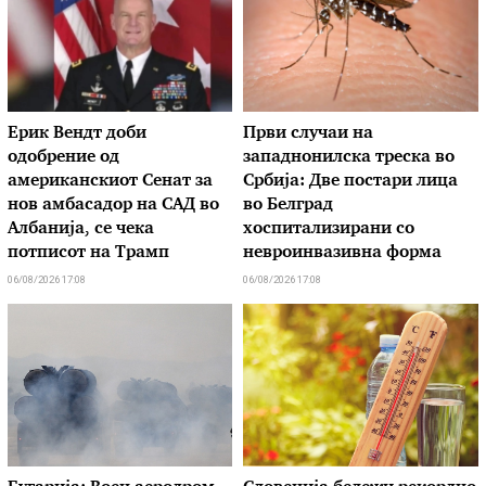
Ерик Вендт доби
Први случаи на
одобрение од
западнонилска треска во
американскиот Сенат за
Србија: Две постари лица
нов амбасадор на САД во
во Белград
Албанија, се чека
хоспитализирани со
потписот на Трамп
невроинвазивна форма
06/08/2026 17:08
06/08/2026 17:08