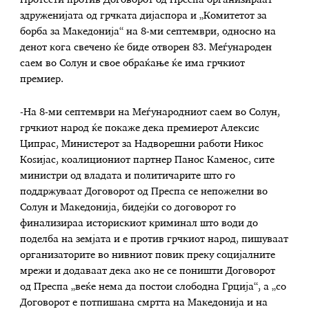
Протести против Договорот од Преспа организираат
здруженијата од грчката дијаспора и „Комитетот за
борба за Македонија“ на 8-ми септември, односно на
денот кога свечено ќе биде отворен 83. Меѓународен
саем во Солун и свое обраќање ќе има грчкиот
премиер.
-На 8-ми септември на Меѓународниот саем во Солун,
грчкиот народ ќе покаже дека премиерот Алексис
Ципрас, Министерот за Надворешни работи Никос
Коѕијас, коалициониот партнер Панос Каменос, сите
министри од владата и политичарите што го
поддржуваат Договорот од Преспа се непожелни во
Солун и Македонија, бидејќи со договорот го
финализираа историскиот криминал што води до
поделба на земјата и е против грчкиот народ, пишуваат
организаторите во нивниот повик преку социјалните
мрежи и додаваат дека ако не се поништи Договорот
од Преспа „веќе нема да постои слободна Грција“, а „со
Договорот е потпишана смртта на Македонија и на