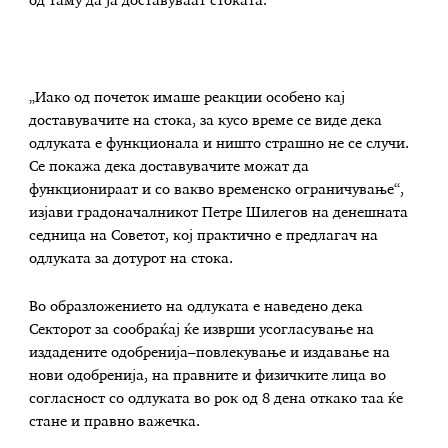
од таму да ја доставуваат стоката.
„Иако од почеток имаше реакции особено кај
доставувачите на стока, за кусо време се виде дека
одлуката е функционала и ништо страшно не се случи.
Се покажа дека доставувачите можат да
функционираат и со вакво временско ограничување“,
изјави градоначалникот Петре Шилегов на денешната
седница на Советот, кој практично е предлагач на
одлуката за дотурот на стока.
Во образложението на одлуката е наведено дека
Секторот за сообраќај ќе изврши усогласување на
издадените одобренија–повлекување и издавање на
нови одобренија, на правните и физичките лица во
согласност со одлуката во рок од 8 дена откако таа ќе
стане и правно важечка.