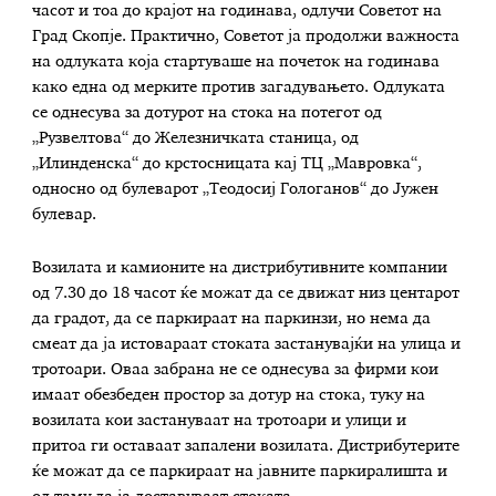
часот и тоа до крајот на годинава, одлучи Советот на
Град Скопје. Практично, Советот ја продолжи важноста
на одлуката која стартуваше на почеток на годинава
како една од мерките против загадувањето. Одлуката
се однесува за дотурот на стока на потегот од
„Рузвелтова“ до Железничката станица, од
„Илинденска“ до крстосницата кај ТЦ „Мавровка“,
односно од булеварот „Теодосиј Гологанов“ до Јужен
булевар.
Возилата и камионите на дистрибутивните компании
од 7.30 до 18 часот ќе можат да се движат низ центарот
да градот, да се паркираат на паркинзи, но нема да
смеат да ја истовараат стоката застанувајќи на улица и
тротоари. Оваа забрана не се однесува за фирми кои
имаат обезбеден простор за дотур на стока, туку на
возилата кои застануваат на тротоари и улици и
притоа ги оставаат запалени возилата. Дистрибутерите
ќе можат да се паркираат на јавните паркиралишта и