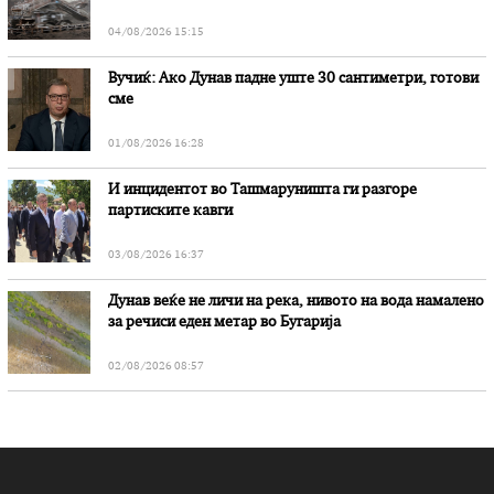
„Битола“, стои во вештачењето на обвинителството
04/08/2026 15:15
Вучиќ: Ако Дунав падне уште 30 сантиметри, готови
сме
01/08/2026 16:28
И инцидентот во Ташмаруништa ги разгоре
партиските кавги
03/08/2026 16:37
Дунав веќе не личи на река, нивото на вода намалено
за речиси еден метар во Бугарија
02/08/2026 08:57