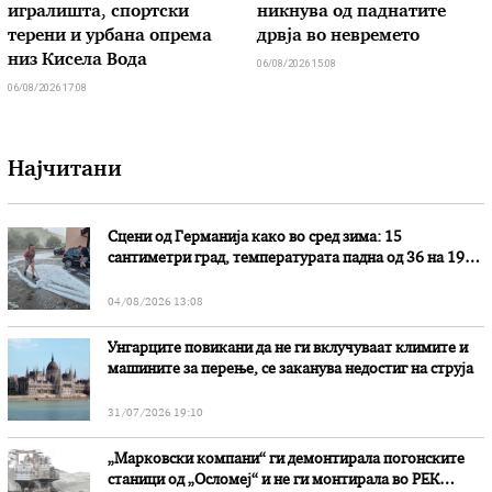
игралишта, спортски
никнува од паднатите
терени и урбана опрема
дрвја во невремето
низ Кисела Вода
06/08/2026 15:08
06/08/2026 17:08
Најчитани
Сцени од Германија како во сред зима: 15
сантиметри град, температурата падна од 36 на 19
степени
04/08/2026 13:08
Унгарците повикани да не ги вклучуваат климите и
машините за перење, се заканува недостиг на струја
31/07/2026 19:10
„Марковски компани“ ги демонтирала погонските
станици од „Осломеј“ и не ги монтирала во РЕК