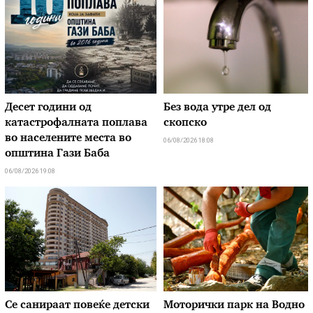
Десет години од
Без вода утре дел од
катастрофалната поплава
скопско
во населените места во
06/08/2026 18:08
општина Гази Баба
06/08/2026 19:08
Се санираат повеќе детски
Моторички парк на Водно