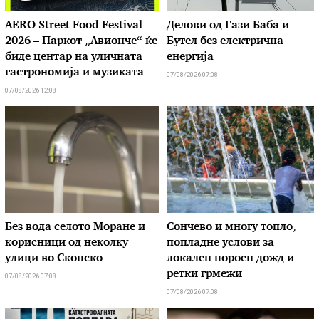
AERO Street Food Festival
Делови од Гази Баба и
2026 – Паркот „Авионче“ ќе
Бутел без електрична
биде центар на уличната
енергија
гастрономија и музиката
07/08/2026 07:08
07/08/2026 12:08
Без вода селото Моране и
Сончево и многу топло,
корисници од неколку
попладне услови за
улици во Скопско
локален пороен дожд и
ретки грмежи
07/08/2026 07:08
07/08/2026 07:08