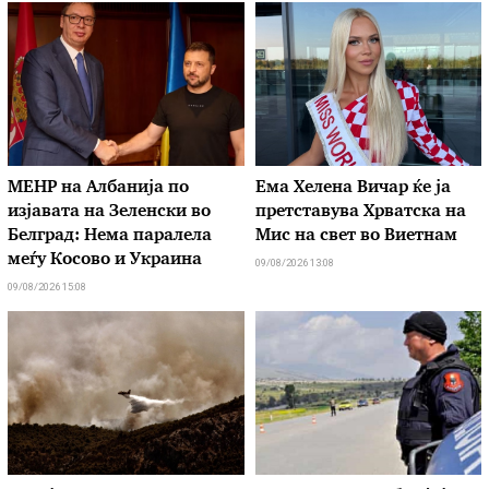
МЕНР на Албанија по
Ема Хелена Вичар ќе ја
изјавата на Зеленски во
претставува Хрватска на
Белград: Нема паралела
Мис на свет во Виетнам
меѓу Косово и Украина
09/08/2026 13:08
09/08/2026 15:08