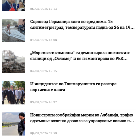
наводни злоупотреби
06/08/2026 15:13
Сцени од Германија како во сред зима: 15
сантиметри град, температурата падна од 36 на 19
степени
04/08/2026 13:08
„Марковски компани“ ги демонтирала погонските
станици од „Осломеј“ и не ги монтирала во РЕК
„Битола“, стои во вештачењето на обвинителството
04/08/2026 15:15
И инцидентот во Ташмаруништa ги разгоре
партиските кавги
03/08/2026 16:37
Нови строги сообраќајни мерки во Aлбанија, трајно
одземање возачка дозвола за управување возило под
дејство на алкохол и големи парични казни
09/08/2026 07:58