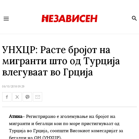
Se
Main
Menu
УНХЦР: Расте бројот на
мигранти што од Турција
влегуваат во Грција
06/10/2018 09:29
Атина
– Регистрирано е зголемување на бројот на
мигранти и бегалци кои по море пристигнуваат од
Турција во Грција, соопшти Високиот комесаријат за
бегалци на ОН (УНХЦР).