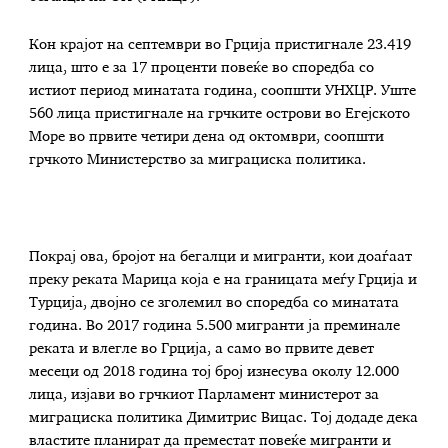
Кон крајот на септември во Грција пристигнале 23.419
лица, што е за 17 проценти повеќе во споредба со
истиот период минатата година, соопшти УНХЦР. Уште
560 лица пристигнале на грчките острови во Егејското
Море во првите четири дена од октомври, соопшти
грчкото Министерство за миграциска политика.
Покрај ова, бројот на бегалци и мигранти, кои доаѓаат
преку реката Марица која е на границата меѓу Грција и
Турција, двојно се зголемил во споредба со минатата
година. Во 2017 година 5.500 мигранти ја преминале
реката и влегле во Грција, а само во првите девет
месеци од 2018 година тој број изнесува околу 12.000
лица, изјави во грчкиот Парламент министерот за
миграциска политика Димитрис Вицас. Тој додаде дека
властите планират да преместат повеќе мигранти и