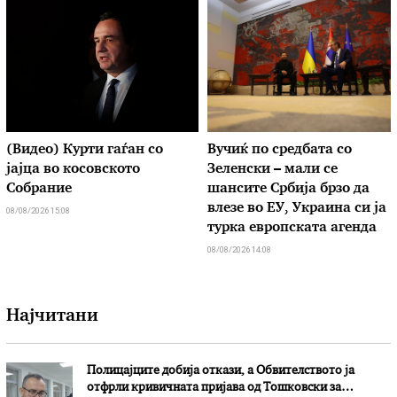
(Видео) Курти гаѓан со
Вучиќ по средбата со
јајца во косовското
Зеленски – мали се
Собрание
шансите Србија брзо да
влезе во ЕУ, Украина си ја
08/08/2026 15:08
турка европската агенда
08/08/2026 14:08
Најчитани
Полицајците добија откази, а Обвителството ја
отфрли кривичната пријава од Тошковски за