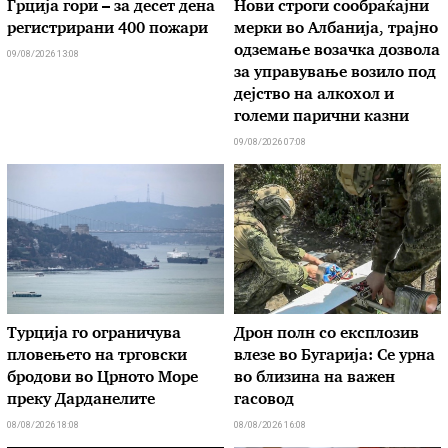
Грција гори – за десет дена
Нови строги сообраќајни
регистрирани 400 пожари
мерки во Aлбанија, трајно
одземање возачка дозвола
09/08/2026 13:08
за управување возило под
дејство на алкохол и
големи парични казни
09/08/2026 07:08
Турција го ограничува
Дрон полн со експлозив
пловењето на трговски
влезе во Бугарија: Се урна
бродови во Црното Море
во близина на важен
преку Дарданелите
гасовод
08/08/2026 18:08
08/08/2026 16:08