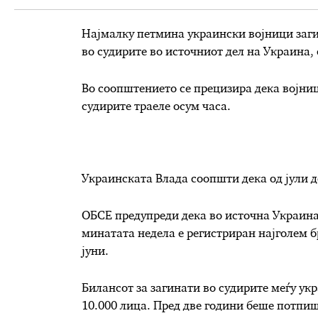
Најмалку петмина украински војници загин
во судирите во источниот дел на Украина,
Во соопштението се прецизира дека војниц
судирите траеле осум часа.
Украинската Влада соопшти дека од јули до
ОБСЕ предупреди дека во источна Украина
минатата недела е регистриран најголем б
јуни.
Билансот за загинати во судирите меѓу укр
10.000 лица. Пред две години беше потпиш