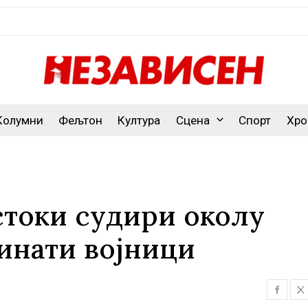
Колумни
Фељтон
Култура
Сцена
Спорт
Хро
стоки судири околу
гинати војници