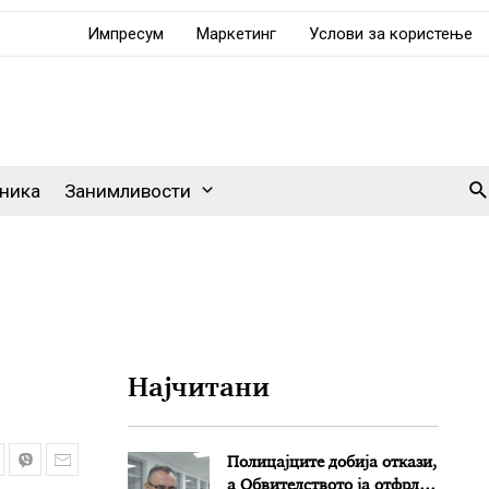
Импресум
Маркетинг
Услови за користење
Se
ника
Занимливости
Најчитани
Полицајците добија откази,
а Обвителството ја отфрли