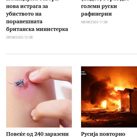
нова истрага за
големи руски
убиството на
рафинерии
поранешната
08/08/2026 11:08
британска министерка
08/08/2026 12:08
Повеќе од 240 заразени
Русија повторно