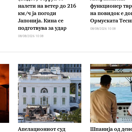
налети на ветер до 216
функционер твр
км/ч ја погоди
на повидок е до
Јапонија. Кина се
Ормуската Тесн
подготвува за удар
08/08/2026 10:08
08/08/2026 10:08
Апелациониот суд
Шпанија од ден