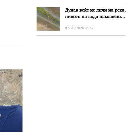
Дунав веќе не личи на река,
нивото на вода намалено
за речиси еден метар во
02/08/2026 08:57
Бугарија