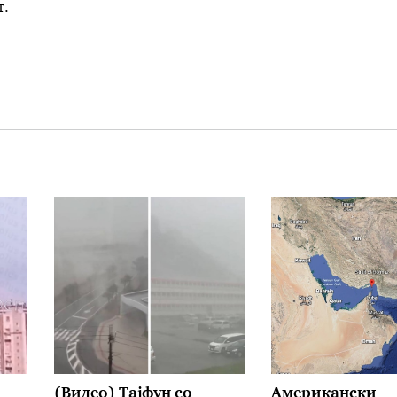
т.
(Видео) Тајфун со
Американски