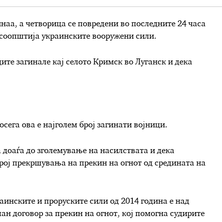
аа, а четворица се повредени во последните 24 часа
 соопштија украинските вооружени сили.
ите загинале кај селото Кримск во Луганск и дека
сега ова е најголем број загинати војници.
 доаѓа до зголемување на насилствата и дека
рој прекршувања на прекин на огнот од средината на
аинските и проруските сили од 2014 година е над
ан договор за прекин на огнот, кој помогна судирите