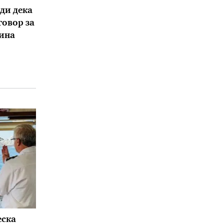
ди дека
говор за
ина
еска